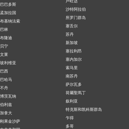
卢旺达
巴巴多斯
沙特阿拉伯
孟加拉国
所罗门群岛
布基纳法索
塞舌尔
巴林
苏丹
布隆迪
新加坡
贝宁
塞拉利昂
文莱
塞内加尔
玻利维亚
索马里
巴西
南苏丹
巴哈马
萨尔瓦多
不丹
荷屬聖馬丁
博茨瓦纳
叙利亚
伯利兹
特克斯和凯科斯群岛
加拿大
乍得
刚果金沙萨
多哥