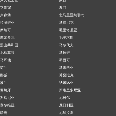
立陶宛
澳门
卢森堡
北马里亚纳群岛
拉脱维亚
马提尼克
摩纳哥
毛里塔尼亚
摩尔多瓦
毛里求斯
黑山共和国
马尔代夫
北马其顿
马拉维
马耳他
墨西哥
荷兰
马来西亚
挪威
莫桑比克
波兰
纳米比亚
葡萄牙
新喀里多尼亚
罗马尼亚
尼日尔
塞尔维亚
尼日利亚
瑞典
尼加拉瓜