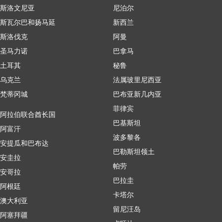
斯洛文尼亚
尼泊尔
斯瓦尔巴和扬马延
新西兰
斯洛伐克
阿曼
圣马力诺
巴拿马
土耳其
秘鲁
乌克兰
法属玻里尼西亚
梵蒂冈城
巴布亚新几内亚
菲律宾
阿拉伯联合酋长国
巴基斯坦
阿富汗
波多黎各
安提瓜和巴布达
巴勒斯坦领土
安圭拉
帕劳
安哥拉
巴拉圭
阿根廷
卡塔尔
澳大利亚
留尼汪岛
阿塞拜疆