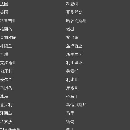
法国
科威特
英国
开曼群岛
格鲁吉亚
哈萨克斯坦
根西岛
老挝
直布罗陀
黎巴嫩
格陵兰
圣卢西亚
希腊
斯里兰卡
克罗地亚
利比里亚
匈牙利
莱索托
爱尔兰
利比亚
马恩岛
摩洛哥
冰岛
圣马丁
意大利
马达加斯加
泽西岛
马里
科索沃
缅甸
列支敦士登
蒙古