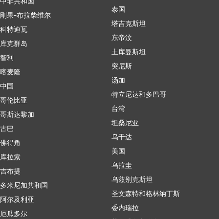
中非共和国
泰国
刚果-布拉柴维尔
塔吉克斯坦
科特迪瓦
东帝汶
库克群岛
土库曼斯坦
智利
突尼斯
喀麦隆
汤加
中国
特立尼达和多巴哥
哥伦比亚
台湾
哥斯达黎加
坦桑尼亚
古巴
乌干达
佛得角
美国
库拉索
乌拉圭
吉布提
乌兹别克斯坦
多米尼加共和国
圣文森特和格林纳丁斯
阿尔及利亚
委内瑞拉
厄瓜多尔