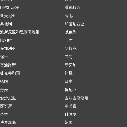
阿尔巴尼亚
洪都拉斯
亚美尼亚
海地
奥地利
印度尼西亚
波斯尼亚和黑塞哥维那
以色列
比利时
印度
保加利亚
伊拉克
瑞士
伊朗
塞浦路斯
牙买加
捷克共和国
约旦
德国
日本
丹麦
肯尼亚
爱沙尼亚
吉尔吉斯斯坦
西班牙
柬埔寨
芬兰
科摩罗
法罗群岛
韩国