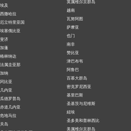
英属维尔京群岛
埃及
越南
西撒哈拉
瓦努阿图
厄立特里亚国
萨摩亚
埃塞俄比亚
也门
斐济
南非
加蓬
赞比亚
格林纳达
津巴布韦
法属圭亚那
阿鲁巴
加纳
百慕大群岛
冈比亚
密克罗尼西亚
几内亚
基里巴斯
瓜德罗普岛
圣基茨与尼维斯
赤道几内亚
紐埃
危地马拉
圣多美和普林西比
关岛
美属维尔京群岛