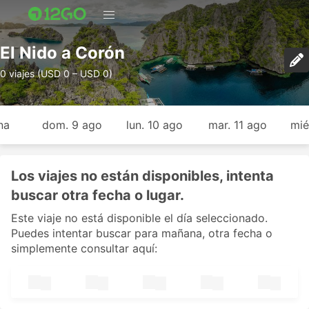
El Nido a Corón
0 viajes (USD 0 – USD 0)
na
dom. 9 ago
lun. 10 ago
mar. 11 ago
mié
Los viajes no están disponibles, intenta
buscar otra fecha o lugar.
Este viaje no está disponible el día seleccionado.
Puedes intentar buscar para mañana, otra fecha o
simplemente consultar aquí: