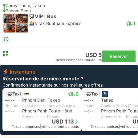
Chrey Thum, Takeo
Phnom Penh
VIP | Bus
4.1
Virak Buntham Express
USD 5
Réserver
Taxes comprises
|
par adulte
Instantané
Réservation de dernière minute ?
Confirmation instantanée sur nos meilleures offres
4.6
Taxi
Taxi
--:--
Phnom Den, Takeo
--:--
Takeo
2h 30m
SUV 4 places | Angkor Guide Adventure
1h 4m
--:--
Phnom Penh Toute Hôtel
--:--
Phnom Penh Toute
Arrivée le lun. 10 août
Arrivée le lun. 10 aoû
USD 113
U
Taxes comprises
|
véhicule, tout compris
Taxes comprises
|
véhicule, 