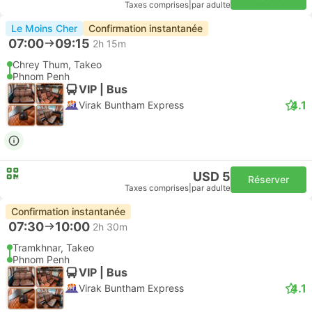
Taxes comprises
|
par adulte
Le Moins Cher
Confirmation instantanée
07:00
09:15
2h 15m
Chrey Thum, Takeo
Phnom Penh
VIP | Bus
4.1
Virak Buntham Express
USD 5
Réserver
Taxes comprises
|
par adulte
Confirmation instantanée
07:30
10:00
2h 30m
Tramkhnar, Takeo
Phnom Penh
VIP | Bus
4.1
Virak Buntham Express