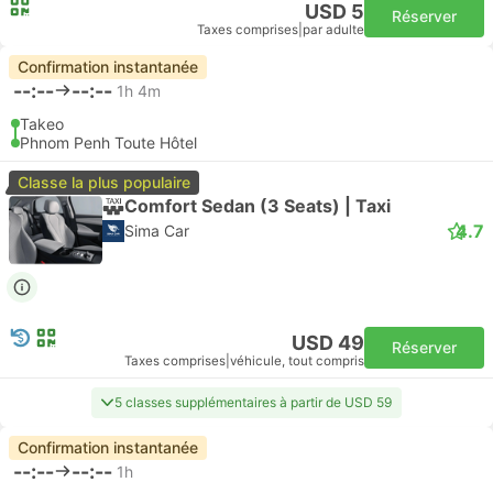
USD 5
Réserver
Taxes comprises
|
par adulte
Confirmation instantanée
--:--
--:--
1h 4m
Takeo
Phnom Penh Toute Hôtel
Classe la plus populaire
Comfort Sedan (3 Seats) | Taxi
4.7
Sima Car
USD 49
Réserver
Taxes comprises
|
véhicule, tout compris
5 classes supplémentaires à partir de USD 59
Confirmation instantanée
--:--
--:--
1h