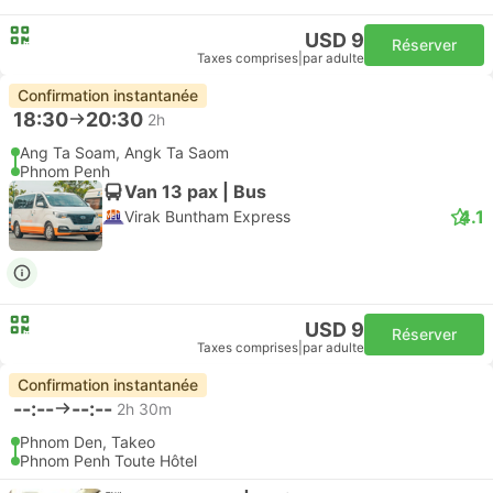
USD 9
Réserver
Taxes comprises
|
par adulte
Confirmation instantanée
18:30
20:30
2h
Ang Ta Soam, Angk Ta Saom
Phnom Penh
Van 13 pax | Bus
4.1
Virak Buntham Express
USD 9
Réserver
Taxes comprises
|
par adulte
Confirmation instantanée
--:--
--:--
2h 30m
Phnom Den, Takeo
Phnom Penh Toute Hôtel