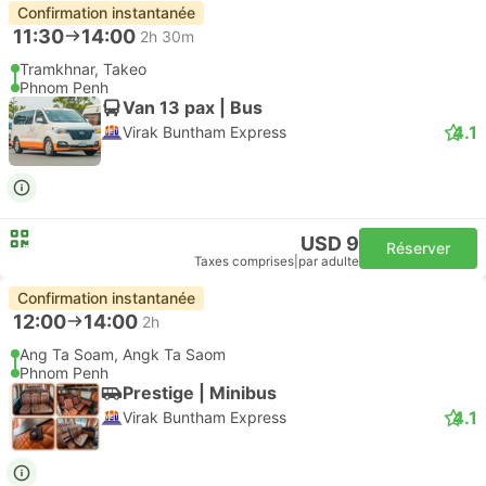
Confirmation instantanée
11:30
14:00
2h 30m
Tramkhnar, Takeo
Phnom Penh
Van 13 pax | Bus
4.1
Virak Buntham Express
USD 9
Réserver
Taxes comprises
|
par adulte
Confirmation instantanée
12:00
14:00
2h
Ang Ta Soam, Angk Ta Saom
Phnom Penh
Prestige | Minibus
4.1
Virak Buntham Express