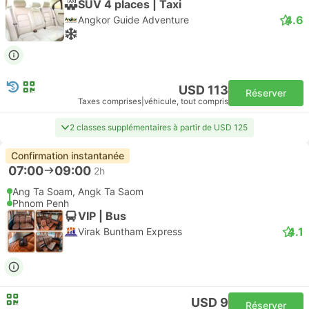
SUV 4 places | Taxi
4.6
Angkor Guide Adventure
USD 113
Réserver
Taxes comprises
|
véhicule, tout compris
2 classes supplémentaires à partir de USD 125
Confirmation instantanée
07:00
09:00
2h
Ang Ta Soam, Angk Ta Saom
Phnom Penh
VIP | Bus
4.1
Virak Buntham Express
USD 9
Réserver