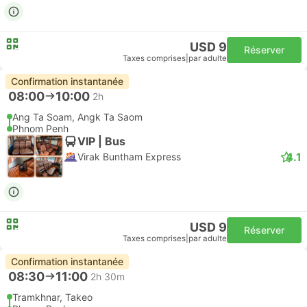
USD 9
Réserver
Taxes comprises
|
par adulte
Confirmation instantanée
08:00
10:00
2h
Ang Ta Soam, Angk Ta Saom
Phnom Penh
VIP | Bus
4.1
Virak Buntham Express
USD 9
Réserver
Taxes comprises
|
par adulte
Confirmation instantanée
08:30
11:00
2h 30m
Tramkhnar, Takeo