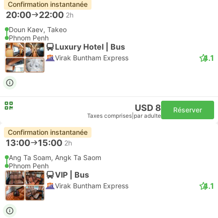
Confirmation instantanée
20:00
22:00
2h
Doun Kaev, Takeo
Phnom Penh
Luxury Hotel | Bus
4.1
Virak Buntham Express
USD 8
Réserver
Taxes comprises
|
par adulte
Confirmation instantanée
13:00
15:00
2h
Ang Ta Soam, Angk Ta Saom
Phnom Penh
VIP | Bus
4.1
Virak Buntham Express