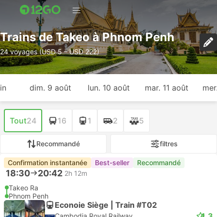
Trains de Takeo à Phnom Penh
24 voyages (USD 5 – USD 222)
in
dim. 9 août
lun. 10 août
mar. 11 août
mer
Tout
24
16
1
2
5
Recommandé
filtres
Confirmation instantanée
Best-seller
Recommandé
18:30
20:42
2h 12m
Takeo Ra
Phnom Penh
Econoie Siège | Train #T02
4.3
Cambodia Royal Railway