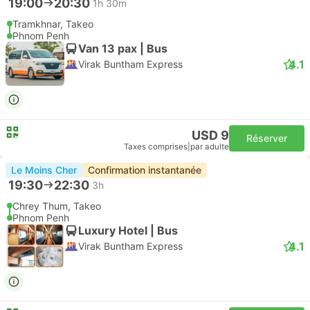
19:00
20:30
1h 30m
Tramkhnar, Takeo
Phnom Penh
Van 13 pax | Bus
4.1
Virak Buntham Express
USD 9
Réserver
Taxes comprises
|
par adulte
Le Moins Cher
Confirmation instantanée
19:30
22:30
3h
Chrey Thum, Takeo
Phnom Penh
Luxury Hotel | Bus
4.1
Virak Buntham Express