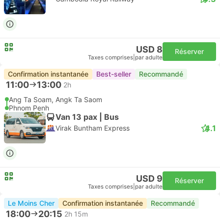
USD 8
Réserver
Taxes comprises
|
par adulte
Confirmation instantanée
Best-seller
Recommandé
11:00
13:00
2h
Ang Ta Soam, Angk Ta Saom
Phnom Penh
Van 13 pax | Bus
4.1
Virak Buntham Express
USD 9
Réserver
Taxes comprises
|
par adulte
Le Moins Cher
Confirmation instantanée
Recommandé
18:00
20:15
2h 15m