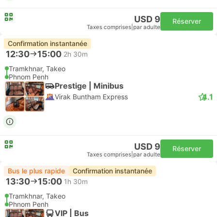
USD 9
Réserver
Taxes comprises
|
par adulte
Confirmation instantanée
12:30
15:00
2h 30m
Tramkhnar, Takeo
Phnom Penh
Prestige | Minibus
4.1
Virak Buntham Express
USD 9
Réserver
Taxes comprises
|
par adulte
Bus le plus rapide
Confirmation instantanée
13:30
15:00
1h 30m
Tramkhnar, Takeo
Phnom Penh
VIP | Bus