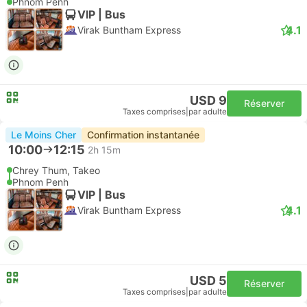
Phnom Penh
VIP | Bus
4.1
Virak Buntham Express
USD 9
Réserver
Taxes comprises
|
par adulte
Le Moins Cher
Confirmation instantanée
10:00
12:15
2h 15m
Chrey Thum, Takeo
Phnom Penh
VIP | Bus
4.1
Virak Buntham Express
USD 5
Réserver
Taxes comprises
|
par adulte