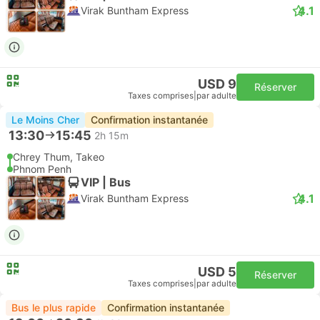
4.1
Virak Buntham Express
USD 9
Réserver
Taxes comprises
|
par adulte
Le Moins Cher
Confirmation instantanée
13:30
15:45
2h 15m
Chrey Thum, Takeo
Phnom Penh
VIP | Bus
4.1
Virak Buntham Express
USD 5
Réserver
Taxes comprises
|
par adulte
Bus le plus rapide
Confirmation instantanée