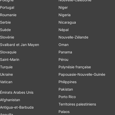
Portugal
Niger
Roumanie
Nigeria
Serbie
Nicaragua
Suède
Népal
Slovénie
Nouvelle-Zélande
Svalbard et Jan Mayen
Oman
Slovaquie
Panama
Saint-Marin
Pérou
Turquie
Polynésie française
Ukraine
Papouasie-Nouvelle-Guinée
Vatican
Philippines
Pakistan
Émirats Arabes Unis
Porto Rico
Afghanistan
Territoires palestiniens
Antigua-et-Barbuda
Palaos
Anguilla