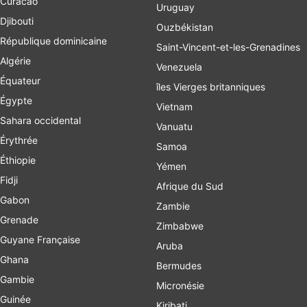
Curacao
Uruguay
Djibouti
Ouzbékistan
République dominicaine
Saint-Vincent-et-les-Grenadines
Algérie
Venezuela
Équateur
îles Vierges britanniques
Égypte
Vietnam
Sahara occidental
Vanuatu
Érythrée
Samoa
Éthiopie
Yémen
Fidji
Afrique du Sud
Gabon
Zambie
Grenade
Zimbabwe
Guyane Française
Aruba
Ghana
Bermudes
Gambie
Micronésie
Guinée
Kiribati