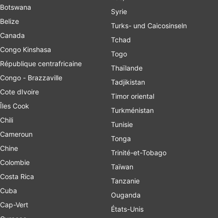
Botswana
Syrie
Belize
Turks- und Caicosinseln
Canada
Tchad
Congo Kinshasa
Togo
République centrafricaine
Thaïlande
Congo - Brazzaville
Tadjikistan
Cote dIvoire
Timor oriental
Îles Cook
Turkménistan
Chili
Tunisie
Cameroun
Tonga
Chine
Trinité-et-Tobago
Colombie
Taïwan
Costa Rica
Tanzanie
Cuba
Ouganda
Cap-Vert
États-Unis