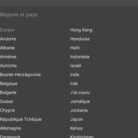
Régions et pays
Europe
Hong Kong
Andorre
Honduras
Albanie
Haïti
Arménie
Indonésie
Autriche
Israël
Bosnie-Herzégovine
Inde
Belgique
Irak
Bulgarie
J'ai couru
Suisse
Jamaïque
Chypre
Jordanie
République Tchèque
Japon
Allemagne
Kenya
Danemark
Kirghizistan