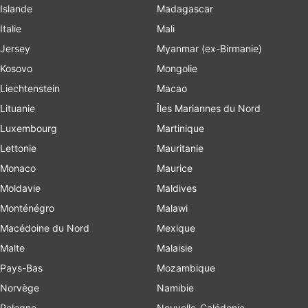
Islande
Madagascar
Italie
Mali
Jersey
Myanmar (ex-Birmanie)
Kosovo
Mongolie
Liechtenstein
Macao
Lituanie
Îles Mariannes du Nord
Luxembourg
Martinique
Lettonie
Mauritanie
Monaco
Maurice
Moldavie
Maldives
Monténégro
Malawi
Macédoine du Nord
Mexique
Malte
Malaisie
Pays-Bas
Mozambique
Norvège
Namibie
Pologne
Nouvelle-Calédonie