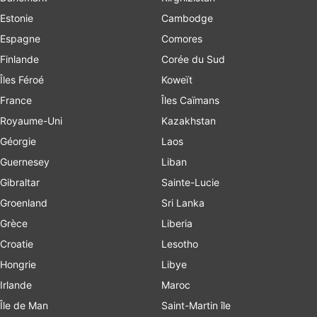
Estonie
Cambodge
Espagne
Comores
Finlande
Corée du Sud
Îles Féroé
Koweït
France
Îles Caïmans
Royaume-Uni
Kazakhstan
Géorgie
Laos
Guernesey
Liban
Gibraltar
Sainte-Lucie
Groenland
Sri Lanka
Grèce
Liberia
Croatie
Lesotho
Hongrie
Libye
Irlande
Maroc
Île de Man
Saint-Martin île