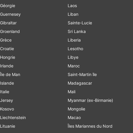
Géorgie
Laos
Guernesey
Liban
Gibraltar
Sainte-Lucie
Groenland
Sri Lanka
Grèce
Liberia
Croatie
Lesotho
Hongrie
Libye
Irlande
Maroc
Île de Man
Saint-Martin île
Islande
Madagascar
Italie
Mali
Jersey
Myanmar (ex-Birmanie)
Kosovo
Mongolie
Liechtenstein
Macao
Lituanie
Îles Mariannes du Nord