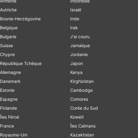
Arménie
Indonésie
Autriche
Israël
Bosnie-Herzégovine
Inde
Belgique
Irak
Bulgarie
J'ai couru
Suisse
Jamaïque
Chypre
Jordanie
République Tchèque
Japon
Allemagne
Kenya
Danemark
Kirghizistan
Estonie
Cambodge
Espagne
Comores
Finlande
Corée du Sud
Îles Féroé
Koweït
France
Îles Caïmans
Royaume-Uni
Kazakhstan