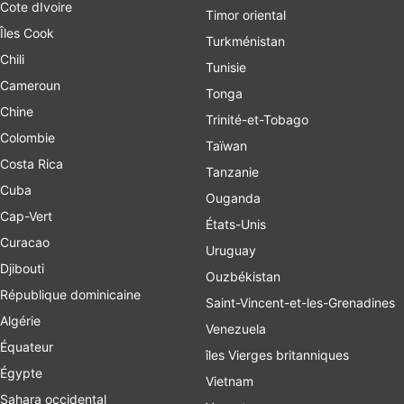
Cote dIvoire
Timor oriental
Îles Cook
Turkménistan
Chili
Tunisie
Cameroun
Tonga
Chine
Trinité-et-Tobago
Colombie
Taïwan
Costa Rica
Tanzanie
Cuba
Ouganda
Cap-Vert
États-Unis
Curacao
Uruguay
Djibouti
Ouzbékistan
République dominicaine
Saint-Vincent-et-les-Grenadines
Algérie
Venezuela
Équateur
îles Vierges britanniques
Égypte
Vietnam
Sahara occidental