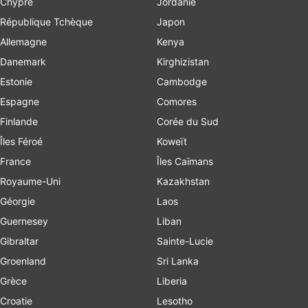
Chypre
Jordanie
République Tchèque
Japon
Allemagne
Kenya
Danemark
Kirghizistan
Estonie
Cambodge
Espagne
Comores
Finlande
Corée du Sud
Îles Féroé
Koweït
France
Îles Caïmans
Royaume-Uni
Kazakhstan
Géorgie
Laos
Guernesey
Liban
Gibraltar
Sainte-Lucie
Groenland
Sri Lanka
Grèce
Liberia
Croatie
Lesotho