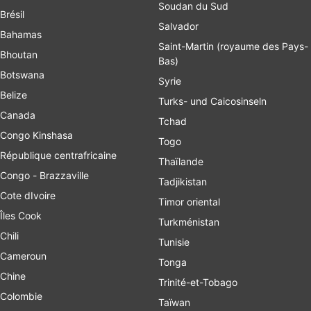
Soudan du Sud
Brésil
Salvador
Bahamas
Saint-Martin (royaume des Pays-
Bhoutan
Bas)
Botswana
Syrie
Belize
Turks- und Caicosinseln
Canada
Tchad
Congo Kinshasa
Togo
République centrafricaine
Thaïlande
Congo - Brazzaville
Tadjikistan
Cote dIvoire
Timor oriental
Îles Cook
Turkménistan
Chili
Tunisie
Cameroun
Tonga
Chine
Trinité-et-Tobago
Colombie
Taïwan