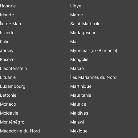
Hongrie
Libye
Irlande
Maroc
Île de Man
Saint-Martin île
Islande
Madagascar
Italie
Mali
Jersey
Myanmar (ex-Birmanie)
Kosovo
Mongolie
Liechtenstein
Macao
Lituanie
Îles Mariannes du Nord
Luxembourg
Martinique
Lettonie
Mauritanie
Monaco
Maurice
Moldavie
Maldives
Monténégro
Malawi
Macédoine du Nord
Mexique