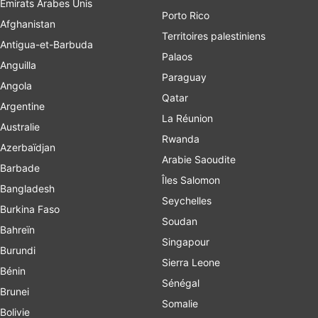
Émirats Arabes Unis
Porto Rico
Afghanistan
Territoires palestiniens
Antigua-et-Barbuda
Palaos
Anguilla
Paraguay
Angola
Qatar
Argentine
La Réunion
Australie
Rwanda
Azerbaïdjan
Arabie Saoudite
Barbade
Îles Salomon
Bangladesh
Seychelles
Burkina Faso
Soudan
Bahreïn
Singapour
Burundi
Sierra Leone
Bénin
Sénégal
Brunei
Somalie
Bolivie