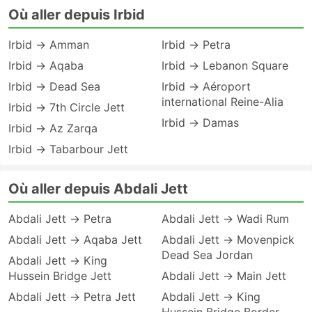
Où aller depuis Irbid
Irbid → Amman
Irbid → Petra
Irbid → Aqaba
Irbid → Lebanon Square
Irbid → Dead Sea
Irbid → Aéroport
international Reine-Alia
Irbid → 7th Circle Jett
Irbid → Damas
Irbid → Az Zarqa
Irbid → Tabarbour Jett
Où aller depuis Abdali Jett
Abdali Jett → Petra
Abdali Jett → Wadi Rum
Abdali Jett → Aqaba Jett
Abdali Jett → Movenpick
Dead Sea Jordan
Abdali Jett → King
Hussein Bridge Jett
Abdali Jett → Main Jett
Abdali Jett → Petra Jett
Abdali Jett → King