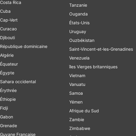
Costa Rica
Tanzanie
Cuba
Ouganda
Cap-Vert
États-Unis
Curacao
Uruguay
Djibouti
Ouzbékistan
République dominicaine
Saint-Vincent-et-les-Grenadines
Algérie
Venezuela
Équateur
îles Vierges britanniques
Égypte
Vietnam
Sahara occidental
Vanuatu
Érythrée
Samoa
Éthiopie
Yémen
Fidji
Afrique du Sud
Gabon
Zambie
Grenade
Zimbabwe
Guyane Française