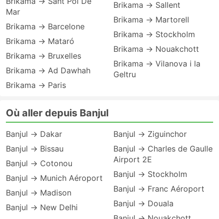
Brikama → Sant Pol De
Brikama → Sallent
Mar
Brikama → Martorell
Brikama → Barcelone
Brikama → Stockholm
Brikama → Mataró
Brikama → Nouakchott
Brikama → Bruxelles
Brikama → Vilanova i la
Brikama → Ad Dawhah
Geltru
Brikama → Paris
Où aller depuis Banjul
Banjul → Dakar
Banjul → Ziguinchor
Banjul → Bissau
Banjul → Charles de Gaulle
Airport 2E
Banjul → Cotonou
Banjul → Stockholm
Banjul → Munich Aéroport
Banjul → Franc Aéroport
Banjul → Madison
Banjul → Douala
Banjul → New Delhi
Banjul → Nouakchott