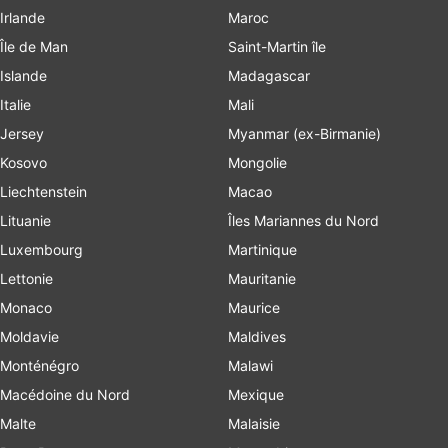
Irlande
Maroc
Île de Man
Saint-Martin île
Islande
Madagascar
Italie
Mali
Jersey
Myanmar (ex-Birmanie)
Kosovo
Mongolie
Liechtenstein
Macao
Lituanie
Îles Mariannes du Nord
Luxembourg
Martinique
Lettonie
Mauritanie
Monaco
Maurice
Moldavie
Maldives
Monténégro
Malawi
Macédoine du Nord
Mexique
Malte
Malaisie