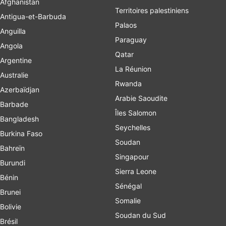
Afghanistan
Territoires palestiniens
Antigua-et-Barbuda
Palaos
Anguilla
Paraguay
Angola
Qatar
Argentine
La Réunion
Australie
Rwanda
Azerbaïdjan
Arabie Saoudite
Barbade
Îles Salomon
Bangladesh
Seychelles
Burkina Faso
Soudan
Bahreïn
Singapour
Burundi
Sierra Leone
Bénin
Sénégal
Brunei
Somalie
Bolivie
Soudan du Sud
Brésil