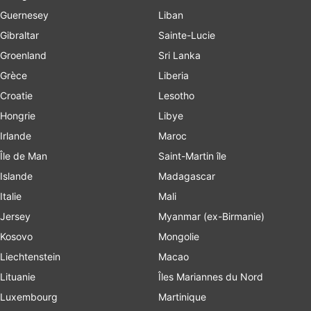
Guernesey
Liban
Gibraltar
Sainte-Lucie
Groenland
Sri Lanka
Grèce
Liberia
Croatie
Lesotho
Hongrie
Libye
Irlande
Maroc
Île de Man
Saint-Martin île
Islande
Madagascar
Italie
Mali
Jersey
Myanmar (ex-Birmanie)
Kosovo
Mongolie
Liechtenstein
Macao
Lituanie
Îles Mariannes du Nord
Luxembourg
Martinique