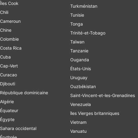
Îles Cook
Turkménistan
Chili
Tunisie
Cameroun
Tonga
Chine
Trinité-et-Tobago
Colombie
Taïwan
Costa Rica
Tanzanie
Cuba
Ouganda
Cap-Vert
États-Unis
Curacao
Uruguay
Djibouti
Ouzbékistan
République dominicaine
Saint-Vincent-et-les-Grenadines
Algérie
Venezuela
Équateur
îles Vierges britanniques
Égypte
Vietnam
Sahara occidental
Vanuatu
Érythrée