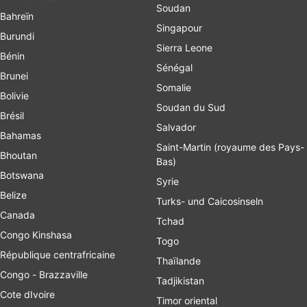
Soudan
Bahreïn
Singapour
Burundi
Sierra Leone
Bénin
Sénégal
Brunei
Somalie
Bolivie
Soudan du Sud
Brésil
Salvador
Bahamas
Saint-Martin (royaume des Pays-
Bhoutan
Bas)
Botswana
Syrie
Belize
Turks- und Caicosinseln
Canada
Tchad
Congo Kinshasa
Togo
République centrafricaine
Thaïlande
Congo - Brazzaville
Tadjikistan
Cote dIvoire
Timor oriental