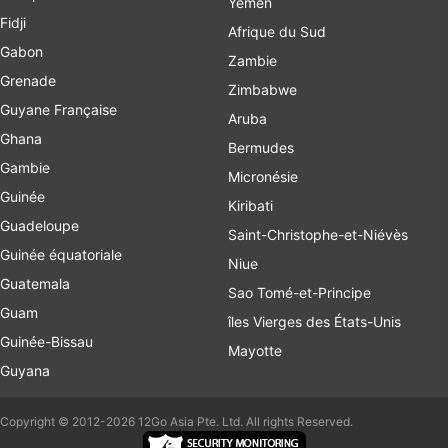
Yémen
Fidji
Afrique du Sud
Gabon
Zambie
Grenade
Zimbabwe
Guyane Française
Aruba
Ghana
Bermudes
Gambie
Micronésie
Guinée
Kiribati
Guadeloupe
Saint-Christophe-et-Niévès
Guinée équatoriale
Niue
Guatemala
Sao Tomé-et-Principe
Guam
îles Vierges des États-Unis
Guinée-Bissau
Mayotte
Guyana
Copyright © 2012-2026 12Go Asia Pte. Ltd. All rights Reserved.