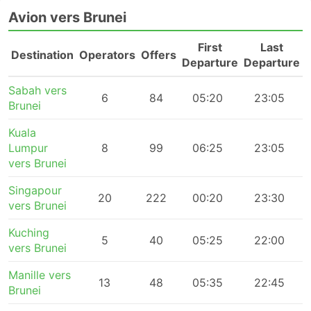
Avion vers Brunei
First
Last
Destination
Operators
Offers
Departure
Departure
Sabah vers
6
84
05:20
23:05
Brunei
Kuala
Lumpur
8
99
06:25
23:05
vers Brunei
Singapour
20
222
00:20
23:30
vers Brunei
Kuching
5
40
05:25
22:00
vers Brunei
Manille vers
13
48
05:35
22:45
Brunei