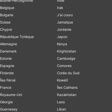
Bosnie-Herzégovine
Inde
Belgique
Irak
Bulgarie
J'ai couru
Suisse
Jamaïque
Chypre
Jordanie
République Tchèque
Japon
Allemagne
Kenya
Danemark
Kirghizistan
Estonie
Cambodge
Espagne
Comores
Finlande
Corée du Sud
Îles Féroé
Koweït
France
Îles Caïmans
Royaume-Uni
Kazakhstan
Géorgie
Laos
Guernesey
Liban