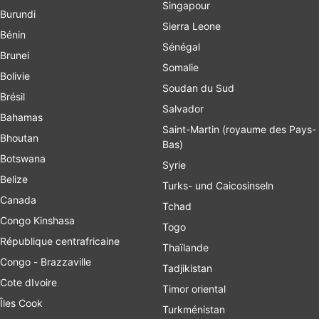
Singapour
Burundi
Sierra Leone
Bénin
Sénégal
Brunei
Somalie
Bolivie
Soudan du Sud
Brésil
Salvador
Bahamas
Saint-Martin (royaume des Pays-
Bhoutan
Bas)
Botswana
Syrie
Belize
Turks- und Caicosinseln
Canada
Tchad
Congo Kinshasa
Togo
République centrafricaine
Thaïlande
Congo - Brazzaville
Tadjikistan
Cote dIvoire
Timor oriental
Îles Cook
Turkménistan