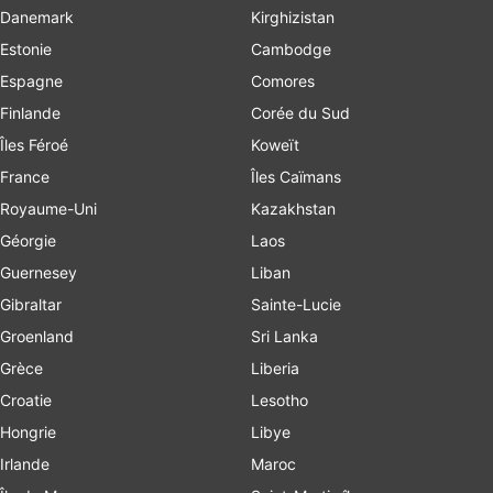
Danemark
Kirghizistan
Estonie
Cambodge
Espagne
Comores
Finlande
Corée du Sud
Îles Féroé
Koweït
France
Îles Caïmans
Royaume-Uni
Kazakhstan
Géorgie
Laos
Guernesey
Liban
Gibraltar
Sainte-Lucie
Groenland
Sri Lanka
Grèce
Liberia
Croatie
Lesotho
Hongrie
Libye
Irlande
Maroc