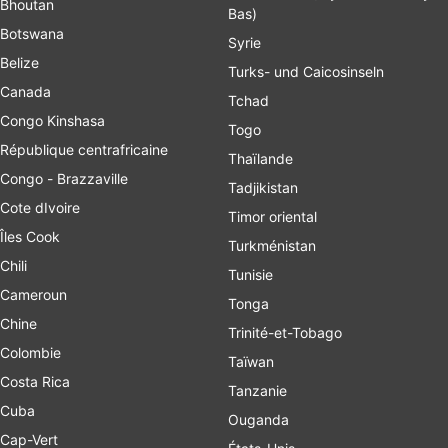
Bhoutan
Bas)
Botswana
Syrie
Belize
Turks- und Caicosinseln
Canada
Tchad
Congo Kinshasa
Togo
République centrafricaine
Thaïlande
Congo - Brazzaville
Tadjikistan
Cote dIvoire
Timor oriental
Îles Cook
Turkménistan
Chili
Tunisie
Cameroun
Tonga
Chine
Trinité-et-Tobago
Colombie
Taïwan
Costa Rica
Tanzanie
Cuba
Ouganda
Cap-Vert