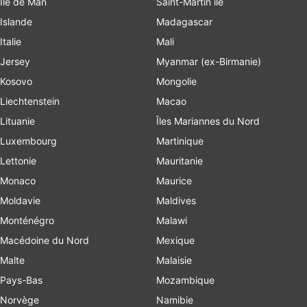
Île de Man
Saint-Martin île
Islande
Madagascar
Italie
Mali
Jersey
Myanmar (ex-Birmanie)
Kosovo
Mongolie
Liechtenstein
Macao
Lituanie
Îles Mariannes du Nord
Luxembourg
Martinique
Lettonie
Mauritanie
Monaco
Maurice
Moldavie
Maldives
Monténégro
Malawi
Macédoine du Nord
Mexique
Malte
Malaisie
Pays-Bas
Mozambique
Norvège
Namibie