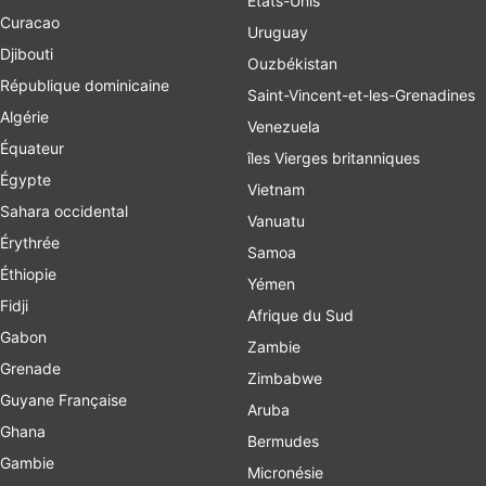
États-Unis
Curacao
Uruguay
Djibouti
Ouzbékistan
République dominicaine
Saint-Vincent-et-les-Grenadines
Algérie
Venezuela
Équateur
îles Vierges britanniques
Égypte
Vietnam
Sahara occidental
Vanuatu
Érythrée
Samoa
Éthiopie
Yémen
Fidji
Afrique du Sud
Gabon
Zambie
Grenade
Zimbabwe
Guyane Française
Aruba
Ghana
Bermudes
Gambie
Micronésie