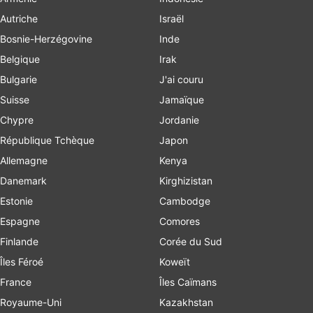
Autriche
Israël
Bosnie-Herzégovine
Inde
Belgique
Irak
Bulgarie
J'ai couru
Suisse
Jamaïque
Chypre
Jordanie
République Tchèque
Japon
Allemagne
Kenya
Danemark
Kirghizistan
Estonie
Cambodge
Espagne
Comores
Finlande
Corée du Sud
Îles Féroé
Koweït
France
Îles Caïmans
Royaume-Uni
Kazakhstan