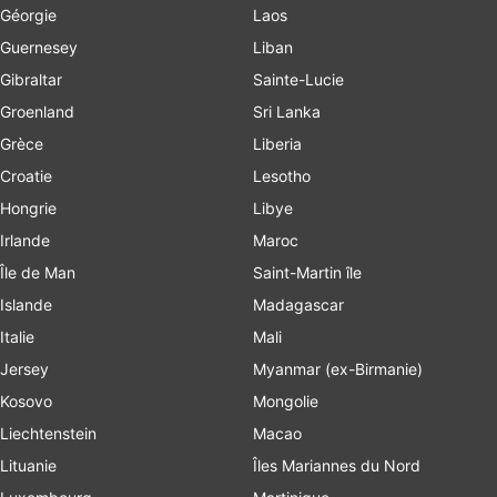
Géorgie
Laos
Guernesey
Liban
Gibraltar
Sainte-Lucie
Groenland
Sri Lanka
Grèce
Liberia
Croatie
Lesotho
Hongrie
Libye
Irlande
Maroc
Île de Man
Saint-Martin île
Islande
Madagascar
Italie
Mali
Jersey
Myanmar (ex-Birmanie)
Kosovo
Mongolie
Liechtenstein
Macao
Lituanie
Îles Mariannes du Nord