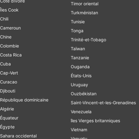
Cote dIvoire
Timor oriental
Îles Cook
Turkménistan
Chili
Tunisie
Cameroun
Tonga
Chine
Trinité-et-Tobago
Colombie
Taïwan
Costa Rica
Tanzanie
Cuba
Ouganda
Cap-Vert
États-Unis
Curacao
Uruguay
Djibouti
Ouzbékistan
République dominicaine
Saint-Vincent-et-les-Grenadines
Algérie
Venezuela
Équateur
îles Vierges britanniques
Égypte
Vietnam
Sahara occidental
Vanuatu