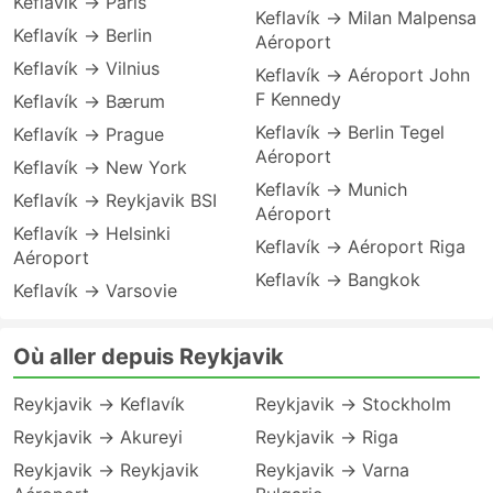
Keflavík → Paris
Keflavík → Milan Malpensa
Keflavík → Berlin
Aéroport
Keflavík → Vilnius
Keflavík → Aéroport John
F Kennedy
Keflavík → Bærum
Keflavík → Berlin Tegel
Keflavík → Prague
Aéroport
Keflavík → New York
Keflavík → Munich
Keflavík → Reykjavik BSI
Aéroport
Keflavík → Helsinki
Keflavík → Aéroport Riga
Aéroport
Keflavík → Bangkok
Keflavík → Varsovie
Où aller depuis Reykjavik
Reykjavik → Keflavík
Reykjavik → Stockholm
Reykjavik → Akureyi
Reykjavik → Riga
Reykjavik → Reykjavik
Reykjavik → Varna