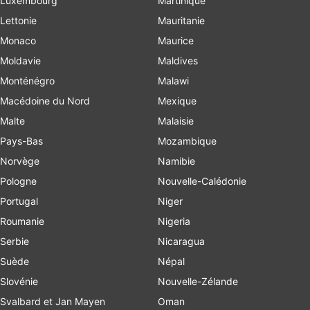
Luxembourg
Martinique
Lettonie
Mauritanie
Monaco
Maurice
Moldavie
Maldives
Monténégro
Malawi
Macédoine du Nord
Mexique
Malte
Malaisie
Pays-Bas
Mozambique
Norvège
Namibie
Pologne
Nouvelle-Calédonie
Portugal
Niger
Roumanie
Nigeria
Serbie
Nicaragua
Suède
Népal
Slovénie
Nouvelle-Zélande
Svalbard et Jan Mayen
Oman