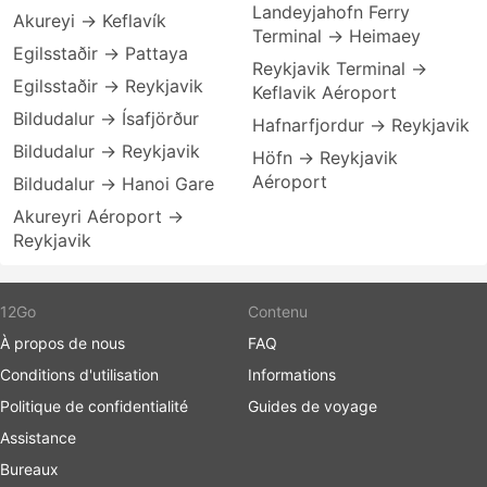
Landeyjahofn Ferry
Akureyi → Keflavík
Terminal → Heimaey
Egilsstaðir → Pattaya
Reykjavik Terminal →
Egilsstaðir → Reykjavik
Keflavik Aéroport
Bildudalur → Ísafjörður
Hafnarfjordur → Reykjavik
Bildudalur → Reykjavik
Höfn → Reykjavik
Aéroport
Bildudalur → Hanoi Gare
Akureyri Aéroport →
Reykjavik
12Go
Contenu
À propos de nous
FAQ
Conditions d'utilisation
Informations
Politique de confidentialité
Guides de voyage
Assistance
Bureaux