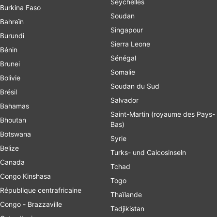
Seychelles
Burkina Faso
Soudan
Bahreïn
Singapour
Burundi
Sierra Leone
Bénin
Sénégal
Brunei
Somalie
Bolivie
Soudan du Sud
Brésil
Salvador
Bahamas
Saint-Martin (royaume des Pays-
Bhoutan
Bas)
Botswana
Syrie
Belize
Turks- und Caicosinseln
Canada
Tchad
Congo Kinshasa
Togo
République centrafricaine
Thaïlande
Congo - Brazzaville
Tadjikistan