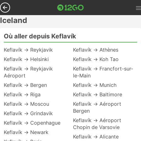
Iceland
Où aller depuis Keflavík
Keflavík → Reykjavik
Keflavík → Athènes
Keflavík → Helsinki
Keflavík → Koh Tao
Keflavík → Reykjavik
Keflavík → Francfort-sur-
Aéroport
le-Main
Keflavík → Bergen
Keflavík → Munich
Keflavík → Riga
Keflavík → Baltimore
Keflavík → Moscou
Keflavík → Aéroport
Bergen
Keflavík → Grindavik
Keflavík → Aéroport
Keflavík → Copenhague
Chopin de Varsovie
Keflavík → Newark
Keflavík → Alicante