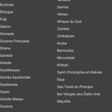
Érythrée
Samoa
Éthiopie
Yémen
Fidji
Afrique du Sud
Gabon
Zambie
Grenade
Zimbabwe
Guyane Française
Aruba
Ghana
Bermudes
Gambie
Micronésie
Guinée
Kiribati
Guadeloupe
Saint-Christophe-et-Niévès
Guinée équatoriale
Niue
Guatemala
Sao Tomé-et-Principe
Guam
îles Vierges des États-Unis
Guinée-Bissau
Mayotte
Guyana