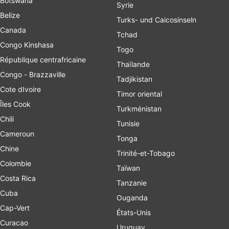
Botswana
Syrie
Belize
Turks- und Caicosinseln
Canada
Tchad
Congo Kinshasa
Togo
République centrafricaine
Thaïlande
Congo - Brazzaville
Tadjikistan
Cote dIvoire
Timor oriental
Îles Cook
Turkménistan
Chili
Tunisie
Cameroun
Tonga
Chine
Trinité-et-Tobago
Colombie
Taïwan
Costa Rica
Tanzanie
Cuba
Ouganda
Cap-Vert
États-Unis
Curacao
Uruguay