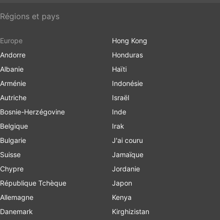
Régions et pays
Europe
Hong Kong
Andorre
Honduras
Albanie
Haïti
Arménie
Indonésie
Autriche
Israël
Bosnie-Herzégovine
Inde
Belgique
Irak
Bulgarie
J'ai couru
Suisse
Jamaïque
Chypre
Jordanie
République Tchèque
Japon
Allemagne
Kenya
Danemark
Kirghizistan