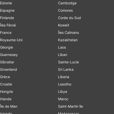
Estonie
Cambodge
Espagne
Comores
Finlande
Corée du Sud
Îles Féroé
Koweït
France
Îles Caïmans
Royaume-Uni
Kazakhstan
Géorgie
Laos
Guernesey
Liban
Gibraltar
Sainte-Lucie
Groenland
Sri Lanka
Grèce
Liberia
Croatie
Lesotho
Hongrie
Libye
Irlande
Maroc
Île de Man
Saint-Martin île
Islande
Madagascar