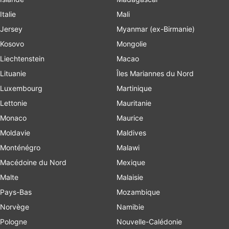
Italie
Mali
Jersey
Myanmar (ex-Birmanie)
Kosovo
Mongolie
Liechtenstein
Macao
Lituanie
Îles Mariannes du Nord
Luxembourg
Martinique
Lettonie
Mauritanie
Monaco
Maurice
Moldavie
Maldives
Monténégro
Malawi
Macédoine du Nord
Mexique
Malte
Malaisie
Pays-Bas
Mozambique
Norvège
Namibie
Pologne
Nouvelle-Calédonie