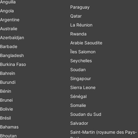
Anguilla
Paraguay
Angola
Qatar
Argentine
La Réunion
Australie
Rwanda
Azerbaïdjan
Arabie Saoudite
Barbade
Îles Salomon
Bangladesh
Seychelles
Burkina Faso
Soudan
Bahreïn
Singapour
Burundi
Sierra Leone
Bénin
Sénégal
Brunei
Somalie
Bolivie
Soudan du Sud
Brésil
Salvador
Bahamas
Saint-Martin (royaume des Pays-
Bhoutan