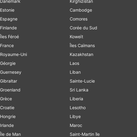
Danemark
Kirghizistan
Estonie
Cambodge
Espagne
Comores
Finlande
Corée du Sud
Îles Féroé
Koweït
France
Îles Caïmans
Royaume-Uni
Kazakhstan
Géorgie
Laos
Guernesey
Liban
Gibraltar
Sainte-Lucie
Groenland
Sri Lanka
Grèce
Liberia
Croatie
Lesotho
Hongrie
Libye
Irlande
Maroc
Île de Man
Saint-Martin île