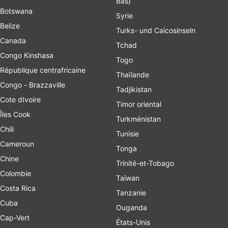
Bas)
Botswana
Syrie
Belize
Turks- und Caicosinseln
Canada
Tchad
Congo Kinshasa
Togo
République centrafricaine
Thaïlande
Congo - Brazzaville
Tadjikistan
Cote dIvoire
Timor oriental
Îles Cook
Turkménistan
Chili
Tunisie
Cameroun
Tonga
Chine
Trinité-et-Tobago
Colombie
Taïwan
Costa Rica
Tanzanie
Cuba
Ouganda
Cap-Vert
États-Unis