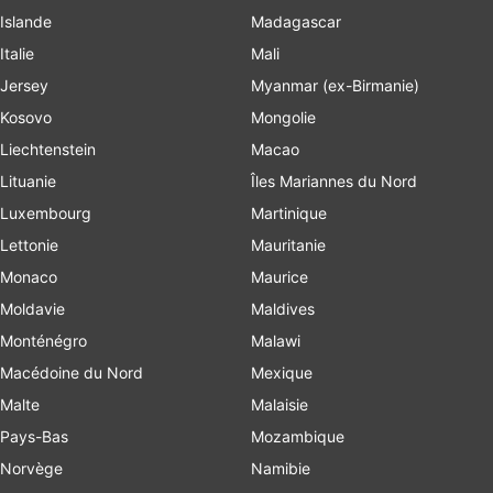
Islande
Madagascar
Italie
Mali
Jersey
Myanmar (ex-Birmanie)
Kosovo
Mongolie
Liechtenstein
Macao
Lituanie
Îles Mariannes du Nord
Luxembourg
Martinique
Lettonie
Mauritanie
Monaco
Maurice
Moldavie
Maldives
Monténégro
Malawi
Macédoine du Nord
Mexique
Malte
Malaisie
Pays-Bas
Mozambique
Norvège
Namibie