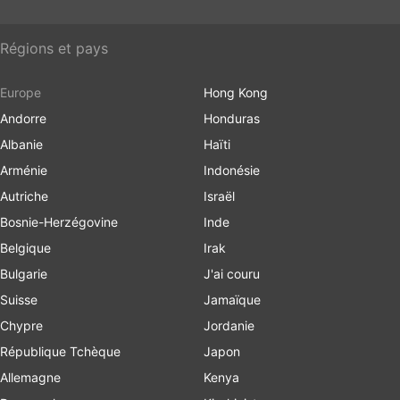
Régions et pays
Europe
Hong Kong
Andorre
Honduras
Albanie
Haïti
Arménie
Indonésie
Autriche
Israël
Bosnie-Herzégovine
Inde
Belgique
Irak
Bulgarie
J'ai couru
Suisse
Jamaïque
Chypre
Jordanie
République Tchèque
Japon
Allemagne
Kenya