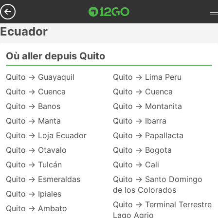
Ecuador
Où aller depuis Quito
Quito → Guayaquil
Quito → Lima Peru
Quito → Cuenca
Quito → Cuenca
Quito → Banos
Quito → Montanita
Quito → Manta
Quito → Ibarra
Quito → Loja Ecuador
Quito → Papallacta
Quito → Otavalo
Quito → Bogota
Quito → Tulcán
Quito → Cali
Quito → Esmeraldas
Quito → Santo Domingo
de los Colorados
Quito → Ipiales
Quito → Terminal Terrestre
Quito → Ambato
Lago Agrio