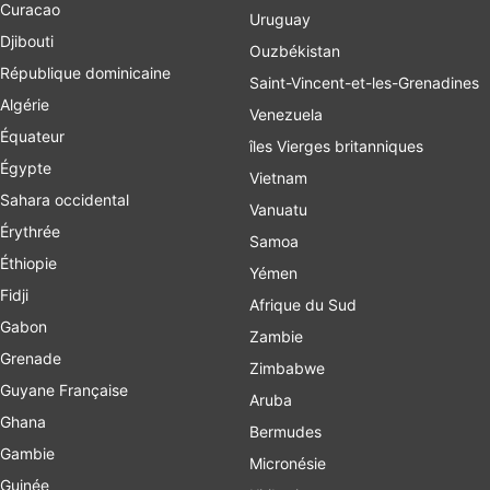
Curacao
Uruguay
Djibouti
Ouzbékistan
République dominicaine
Saint-Vincent-et-les-Grenadines
Algérie
Venezuela
Équateur
îles Vierges britanniques
Égypte
Vietnam
Sahara occidental
Vanuatu
Érythrée
Samoa
Éthiopie
Yémen
Fidji
Afrique du Sud
Gabon
Zambie
Grenade
Zimbabwe
Guyane Française
Aruba
Ghana
Bermudes
Gambie
Micronésie
Guinée