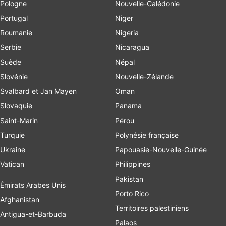
Pologne
Nouvelle-Calédonie
Portugal
Niger
Roumanie
Nigeria
Serbie
Nicaragua
Suède
Népal
Slovénie
Nouvelle-Zélande
Svalbard et Jan Mayen
Oman
Slovaquie
Panama
Saint-Marin
Pérou
Turquie
Polynésie française
Ukraine
Papouasie-Nouvelle-Guinée
Vatican
Philippines
Pakistan
Émirats Arabes Unis
Porto Rico
Afghanistan
Territoires palestiniens
Antigua-et-Barbuda
Palaos