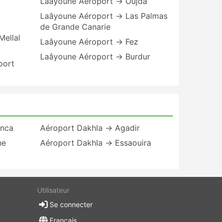
Laâyoune Aéroport → Oujda
Laâyoune Aéroport → Las Palmas
de Grande Canarie
Mellal
Laâyoune Aéroport → Fez
Laâyoune Aéroport → Burdur
port
anca
Aéroport Dakhla → Agadir
ne
Aéroport Dakhla → Essaouira
Utilisateur
Se connecter
Français