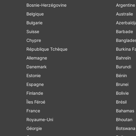
Bosnie-Herzégovine
Argentine
Belgique
Australie
Bulgarie
Azerbaïdj
Suisse
Barbade
Chypre
Banglade
République Tchèque
Burkina F
Allemagne
Bahreïn
Danemark
Burundi
Estonie
Bénin
Espagne
Brunei
Finlande
Bolivie
Îles Féroé
Brésil
France
Bahamas
Royaume-Uni
Bhoutan
Géorgie
Botswana