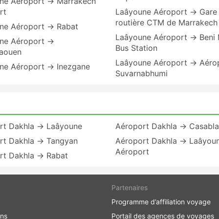
ne Aéroport → Marrakech
rt
Laâyoune Aéroport → Gare
routière CTM de Marrakech
ne Aéroport → Rabat
Laâyoune Aéroport → Beni 
ne Aéroport →
Bus Station
aouen
Laâyoune Aéroport → Aéro
ne Aéroport → Inezgane
Suvarnabhumi
rt Dakhla → Laâyoune
Aéroport Dakhla → Casabl
rt Dakhla → Tangyan
Aéroport Dakhla → Laâyou
Aéroport
rt Dakhla → Rabat
Partenaires
Programme d’affiliation voyage
ons
Portail des agences de voyages