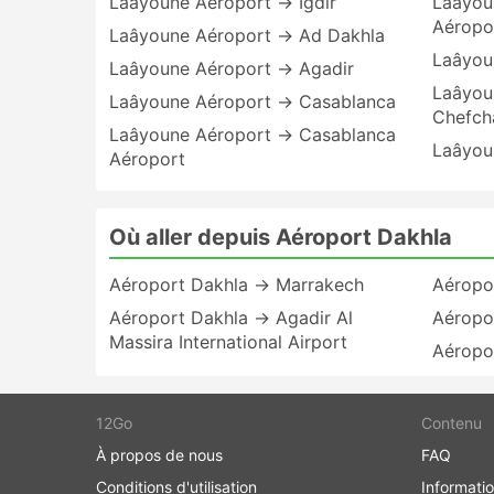
Laâyoune Aéroport → Igdir
Laâyou
Aéropo
Laâyoune Aéroport → Ad Dakhla
Laâyou
Laâyoune Aéroport → Agadir
Laâyou
Laâyoune Aéroport → Casablanca
Chefch
Laâyoune Aéroport → Casablanca
Laâyou
Aéroport
Où aller depuis Aéroport Dakhla
Aéroport Dakhla → Marrakech
Aéropo
Aéroport Dakhla → Agadir Al
Aéropo
Massira International Airport
Aéropo
12Go
Contenu
À propos de nous
FAQ
Conditions d'utilisation
Informati