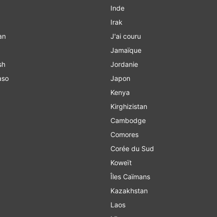
Inde
Irak
an
J'ai couru
Jamaïque
sh
Jordanie
aso
Japon
Kenya
Kirghizistan
Cambodge
Comores
Corée du Sud
Koweït
Îles Caïmans
Kazakhstan
Laos