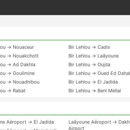
hlou → Nouaceur
Bir Lehlou → Cadix
hlou → Nouakchott
Bir Lehlou → Laâyoune
hlou → Ad Dakhla
Bir Lehlou → Oujda
lou → Goulimine
Bir Lehlou → Oued Ed Daha
hlou → Nouadhibou
Bir Lehlou → El Jadida
lou → Rabat
Bir Lehlou → Beni Mellal
ne Aéroport → El Jadida
Laâyoune Aéroport → Dakh
Airport