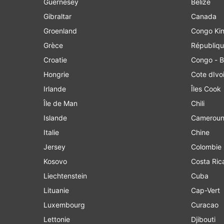
Guernesey
Belize
Gibraltar
Canada
Groenland
Cong
Grèce
Républiqu
Croatie
Congo - B
Hongrie
Cote dIvo
Irlande
Îles Cook
Île de Man
Chili
Islande
Camerou
Italie
Chine
Jersey
Colombie
Kosovo
Costa Ric
Liechtenstein
Cuba
Lituanie
Cap-Vert
Luxembourg
Curacao
Lettonie
Djibouti