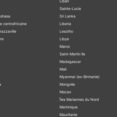
Liban
Sainte-Lucie
o Kinshasa
Sri Lanka
e centrafricaine
Liberia
razzaville
Lesotho
ire
Libye
Maroc
Saint-Martin île
n
Madagascar
Mali
Myanmar (ex-Birmanie)
a
Mongolie
Macao
Îles Mariannes du Nord
Martinique
Mauritanie