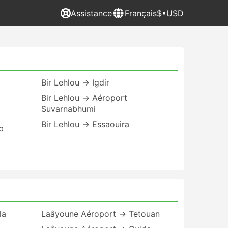
Assistance
Français
$•USD
Bir Lehlou → Igdir
Bir Lehlou → Aéroport
Suvarnabhumi
Bir Lehlou → Essaouira
b
la
Laâyoune Aéroport → Tetouan