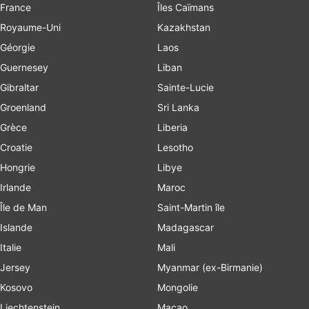
France
Îles Caïmans
Royaume-Uni
Kazakhstan
Géorgie
Laos
Guernesey
Liban
Gibraltar
Sainte-Lucie
Groenland
Sri Lanka
Grèce
Liberia
Croatie
Lesotho
Hongrie
Libye
Irlande
Maroc
Île de Man
Saint-Martin île
Islande
Madagascar
Italie
Mali
Jersey
Myanmar (ex-Birmanie)
Kosovo
Mongolie
Liechtenstein
Macao