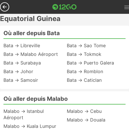
Equatorial Guinea
Où aller depuis Bata
Bata → Libreville
Bata → Sao Tome
Bata → Malabo Aéroport
Bata → Tokmok
Bata → Surabaya
Bata → Puerto Galera
Bata → Johor
Bata → Romblon
Bata → Samosir
Bata → Caticlan
Où aller depuis Malabo
Malabo → Istanbul
Malabo → Cebu
Aéroport
Malabo → Douala
Malabo → Kuala Lumpur