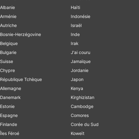
Albanie
Haïti
Arménie
Indonésie
Autriche
Israël
Bosnie-Herzégovine
Inde
Belgique
Irak
Bulgarie
J'ai couru
Suisse
Jamaïque
Chypre
Jordanie
République Tchèque
Japon
Allemagne
Kenya
Danemark
Kirghizistan
Estonie
Cambodge
Espagne
Comores
Finlande
Corée du Sud
Îles Féroé
Koweït