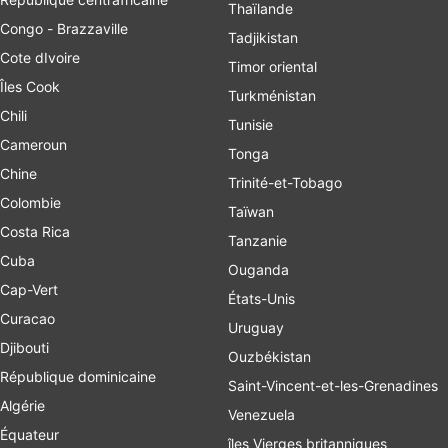
Thaïlande
Congo - Brazzaville
Tadjikistan
Cote dIvoire
Timor oriental
Îles Cook
Turkménistan
Chili
Tunisie
Cameroun
Tonga
Chine
Trinité-et-Tobago
Colombie
Taïwan
Costa Rica
Tanzanie
Cuba
Ouganda
Cap-Vert
États-Unis
Curacao
Uruguay
Djibouti
Ouzbékistan
République dominicaine
Saint-Vincent-et-les-Grenadines
Algérie
Venezuela
Équateur
îles Vierges britanniques