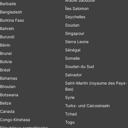
Arabie Saoudite
Barbade
Îles Salomon
Bangladesh
Seychelles
Burkina Faso
Soudan
Bahreïn
Singapour
Burundi
Sierra Leone
Bénin
Sénégal
Brunei
Somalie
Bolivie
Soudan du Sud
Brésil
Salvador
Bahamas
Saint-Martin (royaume des Pays-
Bhoutan
Bas)
Botswana
Syrie
Belize
Turks- und Caicosinseln
Canada
Tchad
Congo Kinshasa
Togo
République centrafricaine