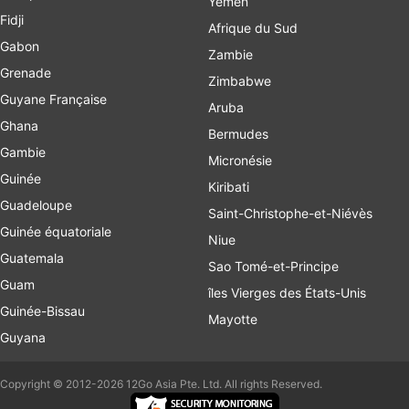
Yémen
Fidji
Afrique du Sud
Gabon
Zambie
Grenade
Zimbabwe
Guyane Française
Aruba
Ghana
Bermudes
Gambie
Micronésie
Guinée
Kiribati
Guadeloupe
Saint-Christophe-et-Niévès
Guinée équatoriale
Niue
Guatemala
Sao Tomé-et-Principe
Guam
îles Vierges des États-Unis
Guinée-Bissau
Mayotte
Guyana
Copyright © 2012-2026 12Go Asia Pte. Ltd. All rights Reserved.