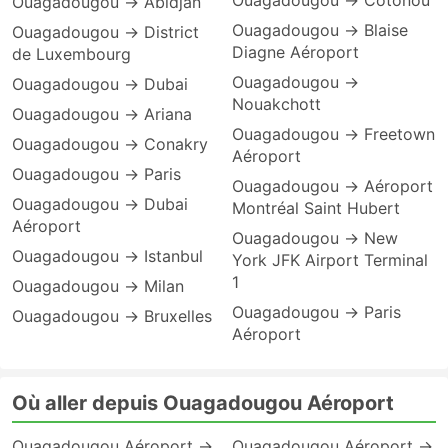
Ouagadougou → Cotonou
Ouagadougou → Abidjan
Ouagadougou → Blaise
Ouagadougou → District
Diagne Aéroport
de Luxembourg
Ouagadougou →
Ouagadougou → Dubai
Nouakchott
Ouagadougou → Ariana
Ouagadougou → Freetown
Ouagadougou → Conakry
Aéroport
Ouagadougou → Paris
Ouagadougou → Aéroport
Ouagadougou → Dubai
Montréal Saint Hubert
Aéroport
Ouagadougou → New
Ouagadougou → Istanbul
York JFK Airport Terminal
1
Ouagadougou → Milan
Ouagadougou → Paris
Ouagadougou → Bruxelles
Aéroport
Où aller depuis Ouagadougou Aéroport
Ouagadougou Aéroport →
Ouagadougou Aéroport →