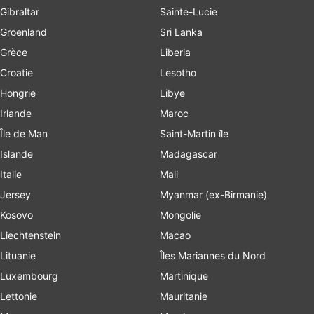
Gibraltar
Sainte-Lucie
Groenland
Sri Lanka
Grèce
Liberia
Croatie
Lesotho
Hongrie
Libye
Irlande
Maroc
Île de Man
Saint-Martin île
Islande
Madagascar
Italie
Mali
Jersey
Myanmar (ex-Birmanie)
Kosovo
Mongolie
Liechtenstein
Macao
Lituanie
Îles Mariannes du Nord
Luxembourg
Martinique
Lettonie
Mauritanie