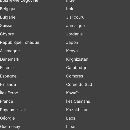
Bosnie-Herzégovine
Inde
Belgique
Irak
Bulgarie
J'ai couru
Suisse
Jamaïque
Chypre
Jordanie
République Tchèque
Japon
Allemagne
Kenya
Danemark
Kirghizistan
Estonie
Cambodge
Espagne
Comores
Finlande
Corée du Sud
Îles Féroé
Koweït
France
Îles Caïmans
Royaume-Uni
Kazakhstan
Géorgie
Laos
Guernesey
Liban