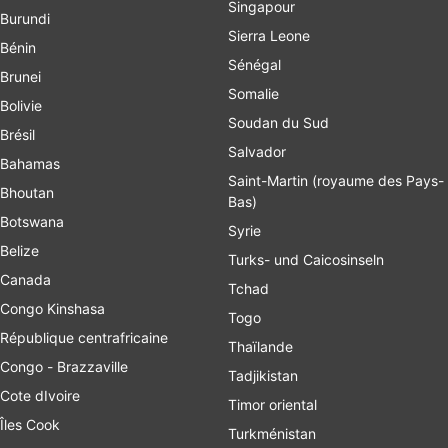
Singapour
Burundi
Sierra Leone
Bénin
Sénégal
Brunei
Somalie
Bolivie
Soudan du Sud
Brésil
Salvador
Bahamas
Saint-Martin (royaume des Pays-
Bhoutan
Bas)
Botswana
Syrie
Belize
Turks- und Caicosinseln
Canada
Tchad
Congo Kinshasa
Togo
République centrafricaine
Thaïlande
Congo - Brazzaville
Tadjikistan
Cote dIvoire
Timor oriental
Îles Cook
Turkménistan