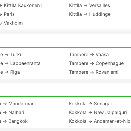
 → Kittila Kaukonen I
Kittila → Versailles
 → Paris
Kittila → Huddinge
 → Vaxholm
e → Turku
Tampere → Vaasa
e → Lappeenranta
Tampere → Copenhague
e → Riga
Tampere → Rovaniemi
a → Mandarmani
Kokkola → Srinagar
a → Nalbari
Kokkola → New Jalpaiguri
a → Bangkok
Kokkola → Andaman-et-Nic