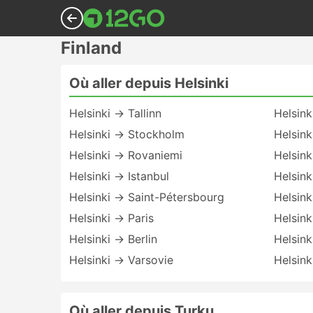
Finland
Où aller depuis Helsinki
Helsinki → Tallinn
Helsin
Helsinki → Stockholm
Helsink
Helsinki → Rovaniemi
Helsink
Helsinki → Istanbul
Helsink
Helsinki → Saint-Pétersbourg
Helsin
Helsinki → Paris
Helsink
Helsinki → Berlin
Helsink
Helsinki → Varsovie
Helsin
Où aller depuis Turku