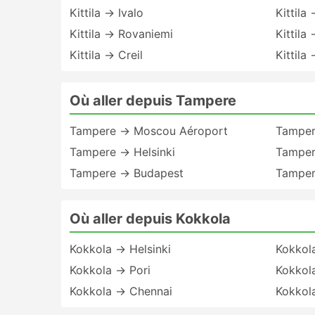
Kittila → Ivalo
Kittila
Kittila → Rovaniemi
Kittila
Kittila → Creil
Kittila
Où aller depuis Tampere
Tampere → Moscou Aéroport
Tamper
Tampere → Helsinki
Tamper
Tampere → Budapest
Tamper
Où aller depuis Kokkola
Kokkola → Helsinki
Kokkol
Kokkola → Pori
Kokkol
Kokkola → Chennai
Kokkol