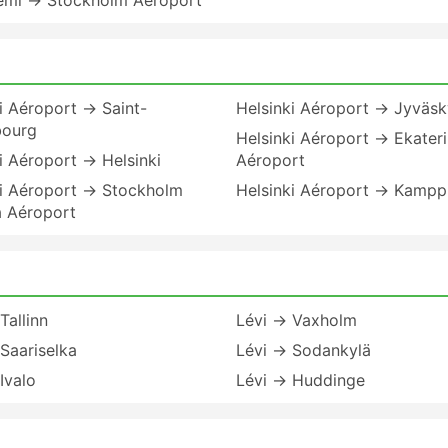
emi → Stockholm Aéroport
i Aéroport → Saint-
Helsinki Aéroport → Jyväsk
bourg
Helsinki Aéroport → Ekater
i Aéroport → Helsinki
Aéroport
ki Aéroport → Stockholm
Helsinki Aéroport → Kampp
a Aéroport
Tallinn
Lévi → Vaxholm
Saariselka
Lévi → Sodankylä
Ivalo
Lévi → Huddinge