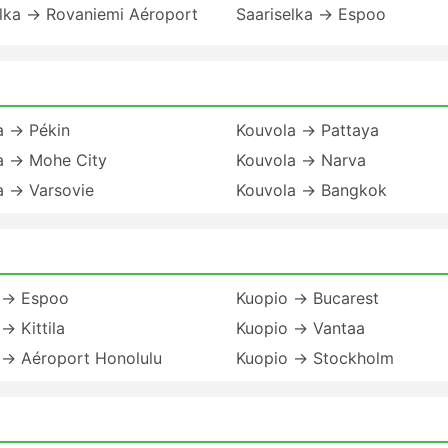
elka → Rovaniemi Aéroport
Saariselka → Espoo
a → Pékin
Kouvola → Pattaya
a → Mohe City
Kouvola → Narva
a → Varsovie
Kouvola → Bangkok
 → Espoo
Kuopio → Bucarest
→ Kittila
Kuopio → Vantaa
 → Aéroport Honolulu
Kuopio → Stockholm