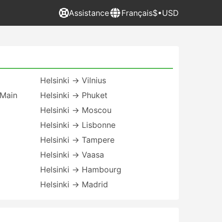
Assistance
Français
$•USD
Helsinki → Vilnius
-Main
Helsinki → Phuket
Helsinki → Moscou
Helsinki → Lisbonne
Helsinki → Tampere
Helsinki → Vaasa
Helsinki → Hambourg
Helsinki → Madrid