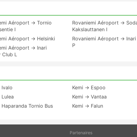
emi Aéroport → Tornio
Rovaniemi Aéroport → Sod
entie I
Kakslauttanen I
emi Aéroport → Helsinki
Rovaniemi Aéroport → Inari 
P
mi Aéroport → Inari
 Club L
 Ivalo
Kemi → Espoo
 Lulea
Kemi → Vantaa
 Haparanda Tornio Bus
Kemi → Falun
Partenaires