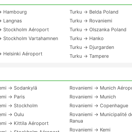
→ Hambourg
Turku → Belda Poland
→ Langnas
Turku → Rovaniemi
→ Stockholm Aéroport
Turku → Olszanka Poland
→ Stockholm Vartahamnen
Turku → Hanko
Turku → Djurgarden
 Helsinki Aéroport
Turku → Tampere
emi → Sodankylä
Rovaniemi → Munich Aérop
emi → Paris
Rovaniemi → Munich
emi → Stockholm
Rovaniemi → Copenhague
emi → Oulu
Rovaniemi → Municipalité d
Ranua
mi → Kittila Aéroport
Rovaniemi → Kemi