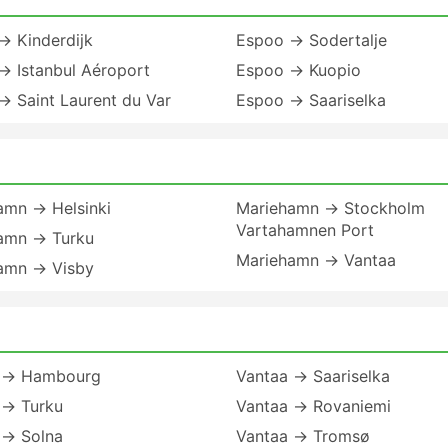
→ Kinderdijk
Espoo → Sodertalje
→ Istanbul Aéroport
Espoo → Kuopio
→ Saint Laurent du Var
Espoo → Saariselka
amn → Helsinki
Mariehamn → Stockholm
Vartahamnen Port
amn → Turku
Mariehamn → Vantaa
amn → Visby
 → Hambourg
Vantaa → Saariselka
 → Turku
Vantaa → Rovaniemi
 → Solna
Vantaa → Tromsø