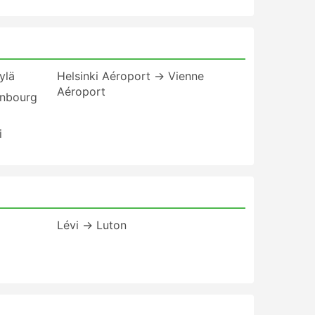
ylä
Helsinki Aéroport → Vienne
Aéroport
inbourg
i
Lévi → Luton