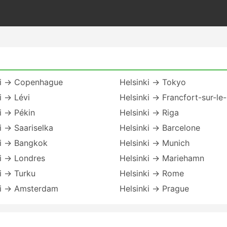
ki → Copenhague
Helsinki → Tokyo
i → Lévi
Helsinki → Francfort-sur-le
i → Pékin
Helsinki → Riga
i → Saariselka
Helsinki → Barcelone
ki → Bangkok
Helsinki → Munich
i → Londres
Helsinki → Mariehamn
i → Turku
Helsinki → Rome
ki → Amsterdam
Helsinki → Prague