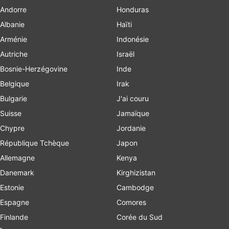
Andorre
Honduras
Albanie
Haïti
Arménie
Indonésie
Autriche
Israël
Bosnie-Herzégovine
Inde
Belgique
Irak
Bulgarie
J'ai couru
Suisse
Jamaïque
Chypre
Jordanie
République Tchèque
Japon
Allemagne
Kenya
Danemark
Kirghizistan
Estonie
Cambodge
Espagne
Comores
Finlande
Corée du Sud