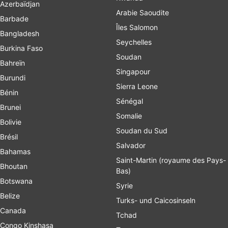
Azerbaïdjan
Arabie Saoudite
Barbade
Îles Salomon
Bangladesh
Seychelles
Burkina Faso
Soudan
Bahreïn
Singapour
Burundi
Sierra Leone
Bénin
Sénégal
Brunei
Somalie
Bolivie
Soudan du Sud
Brésil
Salvador
Bahamas
Saint-Martin (royaume des Pays-
Bhoutan
Bas)
Botswana
Syrie
Belize
Turks- und Caicosinseln
Canada
Tchad
Congo Kinshasa