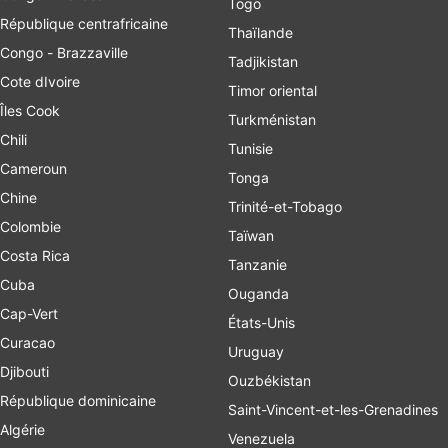
Togo
République centrafricaine
Thaïlande
Congo - Brazzaville
Tadjikistan
Cote dIvoire
Timor oriental
Îles Cook
Turkménistan
Chili
Tunisie
Cameroun
Tonga
Chine
Trinité-et-Tobago
Colombie
Taïwan
Costa Rica
Tanzanie
Cuba
Ouganda
Cap-Vert
États-Unis
Curacao
Uruguay
Djibouti
Ouzbékistan
République dominicaine
Saint-Vincent-et-les-Grenadines
Algérie
Venezuela