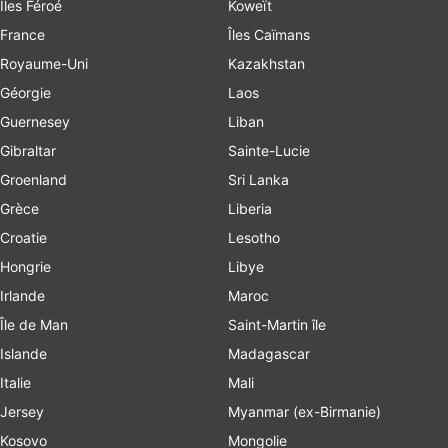
Îles Féroé
Koweït
France
Îles Caïmans
Royaume-Uni
Kazakhstan
Géorgie
Laos
Guernesey
Liban
Gibraltar
Sainte-Lucie
Groenland
Sri Lanka
Grèce
Liberia
Croatie
Lesotho
Hongrie
Libye
Irlande
Maroc
Île de Man
Saint-Martin île
Islande
Madagascar
Italie
Mali
Jersey
Myanmar (ex-Birmanie)
Kosovo
Mongolie