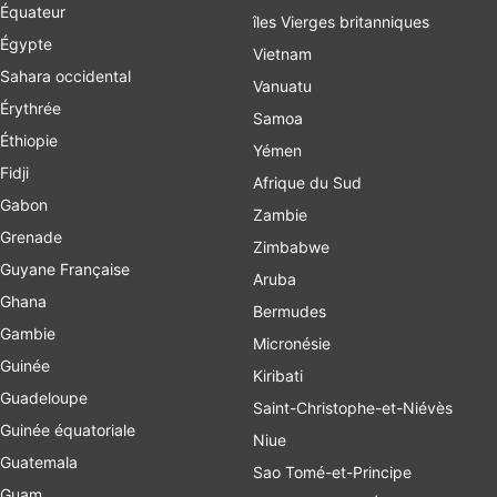
Équateur
îles Vierges britanniques
Égypte
Vietnam
Sahara occidental
Vanuatu
Érythrée
Samoa
Éthiopie
Yémen
Fidji
Afrique du Sud
Gabon
Zambie
Grenade
Zimbabwe
Guyane Française
Aruba
Ghana
Bermudes
Gambie
Micronésie
Guinée
Kiribati
Guadeloupe
Saint-Christophe-et-Niévès
Guinée équatoriale
Niue
Guatemala
Sao Tomé-et-Principe
Guam