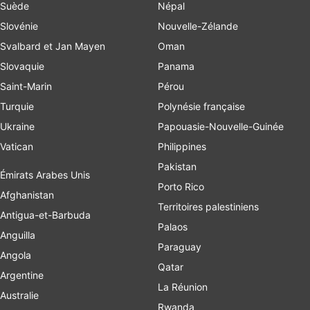
Suède
Népal
Slovénie
Nouvelle-Zélande
Svalbard et Jan Mayen
Oman
Slovaquie
Panama
Saint-Marin
Pérou
Turquie
Polynésie française
Ukraine
Papouasie-Nouvelle-Guinée
Vatican
Philippines
Pakistan
Émirats Arabes Unis
Porto Rico
Afghanistan
Territoires palestiniens
Antigua-et-Barbuda
Palaos
Anguilla
Paraguay
Angola
Qatar
Argentine
La Réunion
Australie
Rwanda