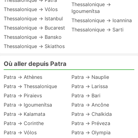
Thessalonique → Patra
Thessalonique →
Thessalonique → Vólos
Igoumenítsa
Thessalonique → Istanbul
Thessalonique → Ioannina
Thessalonique → Bucarest
Thessalonique → Sarti
Thessalonique → Bansko
Thessalonique → Skiathos
Où aller depuis Patra
Patra → Athènes
Patra → Nauplie
Patra → Thessalonique
Patra → Larissa
Patra → Piraievs
Patra → Bari
Patra → Igoumenítsa
Patra → Ancône
Patra → Kalamata
Patra → Chalkida
Patra → Corinthe
Patra → Préveza
Patra → Vólos
Patra → Olympia