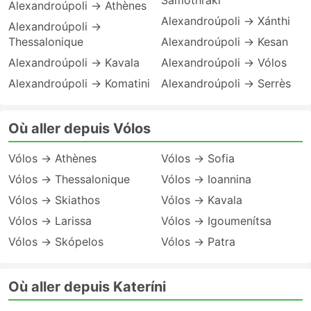
Samothraki
Alexandroúpoli → Athènes
Alexandroúpoli → Xánthi
Alexandroúpoli →
Thessalonique
Alexandroúpoli → Kesan
Alexandroúpoli → Kavala
Alexandroúpoli → Vólos
Alexandroúpoli → Komatini
Alexandroúpoli → Serrès
Où aller depuis Vólos
Vólos → Athènes
Vólos → Sofia
Vólos → Thessalonique
Vólos → Ioannina
Vólos → Skiathos
Vólos → Kavala
Vólos → Larissa
Vólos → Igoumenítsa
Vólos → Skópelos
Vólos → Patra
Où aller depuis Kateríni