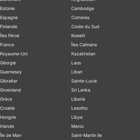
Estonie
Cambodge
Espagne
Comores
Finlande
Corée du Sud
Îles Féroé
Koweït
France
Îles Caïmans
Royaume-Uni
Kazakhstan
Géorgie
Laos
Guernesey
Liban
Gibraltar
Sainte-Lucie
Groenland
Sri Lanka
Grèce
Liberia
Croatie
Lesotho
Hongrie
Libye
Irlande
Maroc
Île de Man
Saint-Martin île