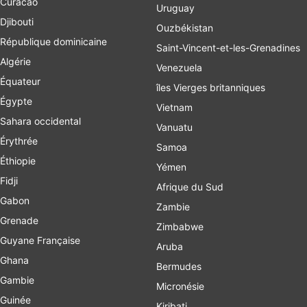
Curacao
Uruguay
Djibouti
Ouzbékistan
République dominicaine
Saint-Vincent-et-les-Grenadines
Algérie
Venezuela
Équateur
îles Vierges britanniques
Égypte
Vietnam
Sahara occidental
Vanuatu
Érythrée
Samoa
Éthiopie
Yémen
Fidji
Afrique du Sud
Gabon
Zambie
Grenade
Zimbabwe
Guyane Française
Aruba
Ghana
Bermudes
Gambie
Micronésie
Guinée
Kiribati