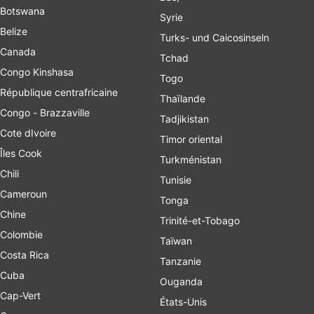
Botswana
Syrie
Belize
Turks- und Caicosinseln
Canada
Tchad
Congo Kinshasa
Togo
République centrafricaine
Thaïlande
Congo - Brazzaville
Tadjikistan
Cote dIvoire
Timor oriental
Îles Cook
Turkménistan
Chili
Tunisie
Cameroun
Tonga
Chine
Trinité-et-Tobago
Colombie
Taïwan
Costa Rica
Tanzanie
Cuba
Ouganda
Cap-Vert
États-Unis