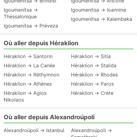
Igoumenítsa → Brindisi
Igoumenítsa → Ancône
Igoumenítsa →
Igoumenítsa → Ioannina
Thessalonique
Igoumenítsa → Kalambaka
Igoumenítsa → Préveza
Où aller depuis Héraklion
Héraklion → Santorin
Héraklion → Sitía
Héraklion → La Canée
Héraklion → Stalida
Héraklion → Réthymnon
Héraklion → Rhodes
Héraklion → Athènes
Héraklion → Paros
Héraklion → Agios
Héraklion → Crète
Nikolaos
Où aller depuis Alexandroúpoli
Alexandroúpoli → Istanbul
Alexandroúpoli →