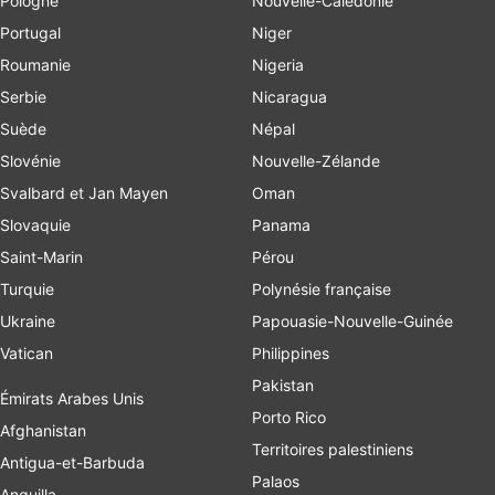
Pologne
Nouvelle-Calédonie
Portugal
Niger
Roumanie
Nigeria
Serbie
Nicaragua
Suède
Népal
Slovénie
Nouvelle-Zélande
Svalbard et Jan Mayen
Oman
Slovaquie
Panama
Saint-Marin
Pérou
Turquie
Polynésie française
Ukraine
Papouasie-Nouvelle-Guinée
Vatican
Philippines
Pakistan
Émirats Arabes Unis
Porto Rico
Afghanistan
Territoires palestiniens
Antigua-et-Barbuda
Palaos
Anguilla