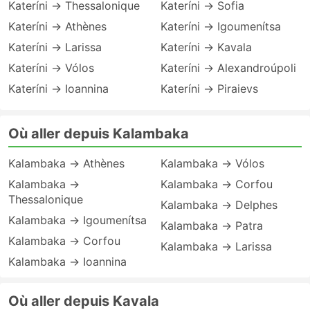
Kateríni → Thessalonique
Kateríni → Sofia
Kateríni → Athènes
Kateríni → Igoumenítsa
Kateríni → Larissa
Kateríni → Kavala
Kateríni → Vólos
Kateríni → Alexandroúpoli
Kateríni → Ioannina
Kateríni → Piraievs
Où aller depuis Kalambaka
Kalambaka → Athènes
Kalambaka → Vólos
Kalambaka →
Kalambaka → Corfou
Thessalonique
Kalambaka → Delphes
Kalambaka → Igoumenítsa
Kalambaka → Patra
Kalambaka → Corfou
Kalambaka → Larissa
Kalambaka → Ioannina
Où aller depuis Kavala