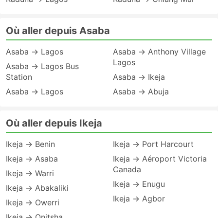
Où aller depuis Asaba
Asaba → Lagos
Asaba → Anthony Village
Lagos
Asaba → Lagos Bus
Station
Asaba → Ikeja
Asaba → Lagos
Asaba → Abuja
Où aller depuis Ikeja
Ikeja → Benin
Ikeja → Port Harcourt
Ikeja → Asaba
Ikeja → Aéroport Victoria
Canada
Ikeja → Warri
Ikeja → Enugu
Ikeja → Abakaliki
Ikeja → Agbor
Ikeja → Owerri
Ikeja → Onitsha