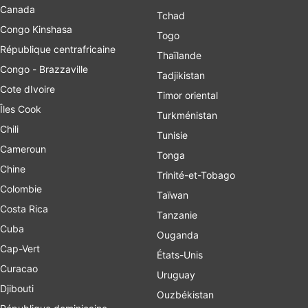
Canada
Tchad
Congo Kinshasa
Togo
République centrafricaine
Thaïlande
Congo - Brazzaville
Tadjikistan
Cote dIvoire
Timor oriental
Îles Cook
Turkménistan
Chili
Tunisie
Cameroun
Tonga
Chine
Trinité-et-Tobago
Colombie
Taïwan
Costa Rica
Tanzanie
Cuba
Ouganda
Cap-Vert
États-Unis
Curacao
Uruguay
Djibouti
Ouzbékistan