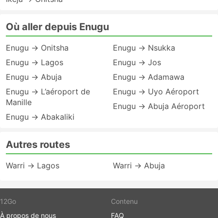
Où aller depuis Enugu
Enugu → Onitsha
Enugu → Nsukka
Enugu → Lagos
Enugu → Jos
Enugu → Abuja
Enugu → Adamawa
Enugu → L’aéroport de
Enugu → Uyo Aéroport
Manille
Enugu → Abuja Aéroport
Enugu → Abakaliki
Autres routes
Warri → Lagos
Warri → Abuja
12Go
Contenu
À propos de nous
FAQ