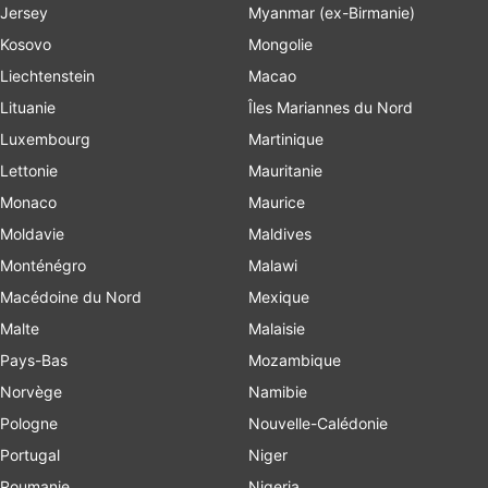
Jersey
Myanmar (ex-Birmanie)
Kosovo
Mongolie
Liechtenstein
Macao
Lituanie
Îles Mariannes du Nord
Luxembourg
Martinique
Lettonie
Mauritanie
Monaco
Maurice
Moldavie
Maldives
Monténégro
Malawi
Macédoine du Nord
Mexique
Malte
Malaisie
Pays-Bas
Mozambique
Norvège
Namibie
Pologne
Nouvelle-Calédonie
Portugal
Niger
Roumanie
Nigeria