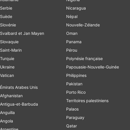
Serbie
Nicaragua
Suède
Népal
Slovénie
Nouvelle-Zélande
Svalbard et Jan Mayen
Oman
Slovaquie
Panama
Saint-Marin
Pérou
Turquie
Polynésie française
Ukraine
Papouasie-Nouvelle-Guinée
Vatican
Philippines
Pakistan
Émirats Arabes Unis
Porto Rico
Afghanistan
Territoires palestiniens
Antigua-et-Barbuda
Palaos
Anguilla
Paraguay
Angola
Qatar
Argentine