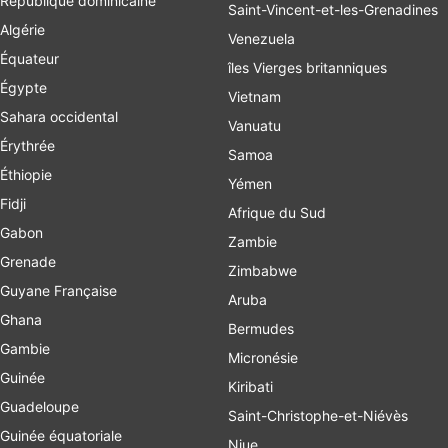
République dominicaine
Saint-Vincent-et-les-Grenadines
Algérie
Venezuela
Équateur
îles Vierges britanniques
Égypte
Vietnam
Sahara occidental
Vanuatu
Érythrée
Samoa
Éthiopie
Yémen
Fidji
Afrique du Sud
Gabon
Zambie
Grenade
Zimbabwe
Guyane Française
Aruba
Ghana
Bermudes
Gambie
Micronésie
Guinée
Kiribati
Guadeloupe
Saint-Christophe-et-Niévès
Guinée équatoriale
Niue