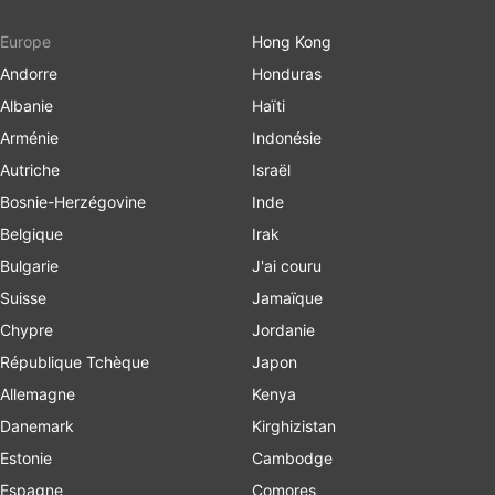
Europe
Hong Kong
Andorre
Honduras
Albanie
Haïti
Arménie
Indonésie
Autriche
Israël
Bosnie-Herzégovine
Inde
Belgique
Irak
Bulgarie
J'ai couru
Suisse
Jamaïque
Chypre
Jordanie
République Tchèque
Japon
Allemagne
Kenya
Danemark
Kirghizistan
Estonie
Cambodge
Espagne
Comores