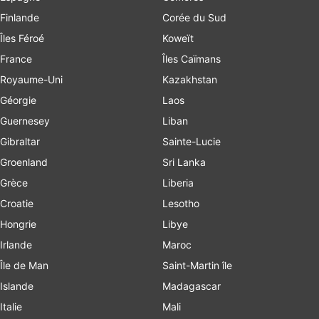
Finlande
Corée du Sud
Îles Féroé
Koweït
France
Îles Caïmans
Royaume-Uni
Kazakhstan
Géorgie
Laos
Guernesey
Liban
Gibraltar
Sainte-Lucie
Groenland
Sri Lanka
Grèce
Liberia
Croatie
Lesotho
Hongrie
Libye
Irlande
Maroc
Île de Man
Saint-Martin île
Islande
Madagascar
Italie
Mali