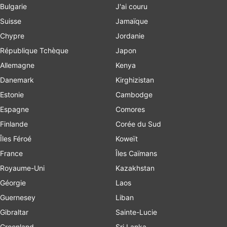
Bulgarie
J'ai couru
Suisse
Jamaïque
Chypre
Jordanie
République Tchèque
Japon
Allemagne
Kenya
Danemark
Kirghizistan
Estonie
Cambodge
Espagne
Comores
Finlande
Corée du Sud
Îles Féroé
Koweït
France
Îles Caïmans
Royaume-Uni
Kazakhstan
Géorgie
Laos
Guernesey
Liban
Gibraltar
Sainte-Lucie
Groenland
Sri Lanka