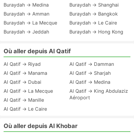
Buraydah → Medina
Buraydah → Shanghai
Buraydah → Amman
Buraydah → Bangkok
Buraydah → La Mecque
Buraydah → Le Caire
Buraydah → Jeddah
Buraydah → Hong Kong
Où aller depuis Al Qatif
Al Qatif → Riyad
Al Qatif → Damman
Al Qatif → Manama
Al Qatif → Sharjah
Al Qatif → Dubai
Al Qatif → Medina
Al Qatif → La Mecque
Al Qatif → King Abdulaziz
Aéroport
Al Qatif → Manille
Al Qatif → Le Caire
Où aller depuis Al Khobar