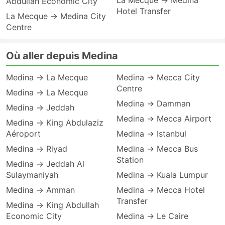
La Mecque → Medina
Abdullah Economic City
Hotel Transfer
La Mecque → Medina City
Centre
Où aller depuis Medina
Medina → La Mecque
Medina → Mecca City
Centre
Medina → La Mecque
Medina → Damman
Medina → Jeddah
Medina → Mecca Airport
Medina → King Abdulaziz
Aéroport
Medina → Istanbul
Medina → Riyad
Medina → Mecca Bus
Station
Medina → Jeddah Al
Sulaymaniyah
Medina → Kuala Lumpur
Medina → Amman
Medina → Mecca Hotel
Transfer
Medina → King Abdullah
Economic City
Medina → Le Caire