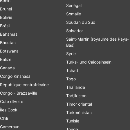
Bénin
Sénégal
Brunei
Somalie
Bolivie
Soudan du Sud
Brésil
Salvador
Bahamas
Saint-Martin (royaume des Pays-
Bhoutan
Bas)
Botswana
Syrie
Belize
Turks- und Caicosinseln
Canada
Tchad
Congo Kinshasa
Togo
République centrafricaine
Thaïlande
Congo - Brazzaville
Tadjikistan
Cote dIvoire
Timor oriental
Îles Cook
Turkménistan
Chili
Tunisie
Cameroun
Tonga