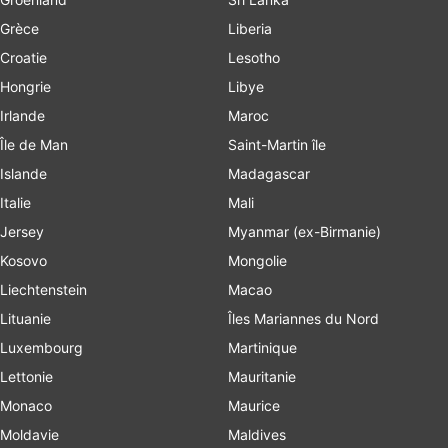
Grèce
Liberia
Croatie
Lesotho
Hongrie
Libye
Irlande
Maroc
Île de Man
Saint-Martin île
Islande
Madagascar
Italie
Mali
Jersey
Myanmar (ex-Birmanie)
Kosovo
Mongolie
Liechtenstein
Macao
Lituanie
Îles Mariannes du Nord
Luxembourg
Martinique
Lettonie
Mauritanie
Monaco
Maurice
Moldavie
Maldives