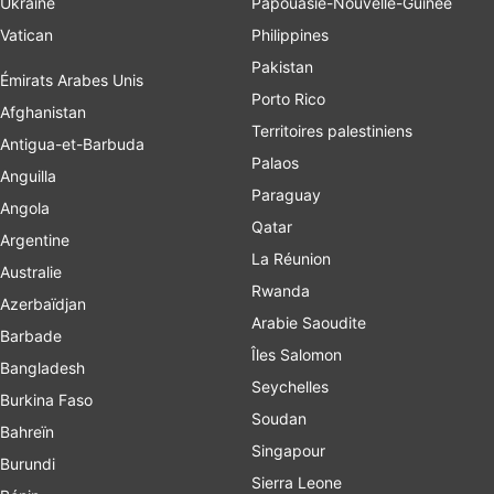
Ukraine
Papouasie-Nouvelle-Guinée
Vatican
Philippines
Pakistan
Émirats Arabes Unis
Porto Rico
Afghanistan
Territoires palestiniens
Antigua-et-Barbuda
Palaos
Anguilla
Paraguay
Angola
Qatar
Argentine
La Réunion
Australie
Rwanda
Azerbaïdjan
Arabie Saoudite
Barbade
Îles Salomon
Bangladesh
Seychelles
Burkina Faso
Soudan
Bahreïn
Singapour
Burundi
Sierra Leone