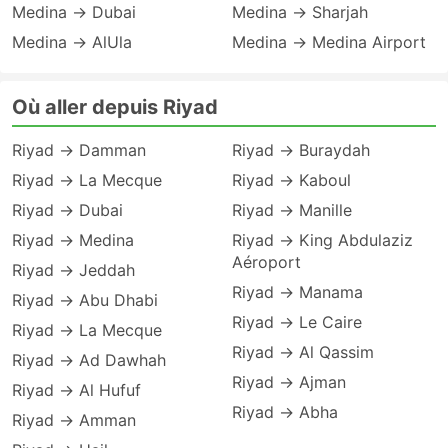
Medina → Dubai
Medina → Sharjah
Medina → AlUla
Medina → Medina Airport
Où aller depuis Riyad
Riyad → Damman
Riyad → Buraydah
Riyad → La Mecque
Riyad → Kaboul
Riyad → Dubai
Riyad → Manille
Riyad → Medina
Riyad → King Abdulaziz
Aéroport
Riyad → Jeddah
Riyad → Manama
Riyad → Abu Dhabi
Riyad → Le Caire
Riyad → La Mecque
Riyad → Al Qassim
Riyad → Ad Dawhah
Riyad → Ajman
Riyad → Al Hufuf
Riyad → Abha
Riyad → Amman