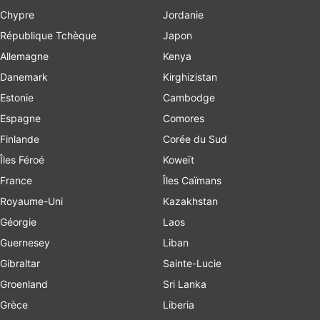
Chypre
Jordanie
République Tchèque
Japon
Allemagne
Kenya
Danemark
Kirghizistan
Estonie
Cambodge
Espagne
Comores
Finlande
Corée du Sud
Îles Féroé
Koweït
France
Îles Caïmans
Royaume-Uni
Kazakhstan
Géorgie
Laos
Guernesey
Liban
Gibraltar
Sainte-Lucie
Groenland
Sri Lanka
Grèce
Liberia