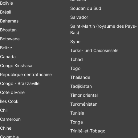
Bolivie
Soudan du Sud
Brésil
Salvador
Bahamas
Saint-Martin (royaume des Pays-
Bhoutan
Bas)
Botswana
Syrie
Belize
Turks- und Caicosinseln
Canada
Tchad
Congo Kinshasa
Togo
République centrafricaine
Thaïlande
Congo - Brazzaville
Tadjikistan
Cote dIvoire
Timor oriental
Îles Cook
Turkménistan
Chili
Tunisie
Cameroun
Tonga
Chine
Trinité-et-Tobago
Colombie