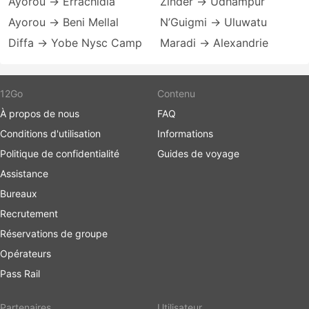
Ayorou → Errachidia
Zinder → Udhampur
Ayorou → Beni Mellal
N’Guigmi → Uluwatu
Diffa → Yobe Nysc Camp
Maradi → Alexandrie
12Go
Contenu
À propos de nous
FAQ
Conditions d'utilisation
Informations
Politique de confidentialité
Guides de voyage
Assistance
Bureaux
Recrutement
Réservations de groupe
Opérateurs
Pass Rail
Partenaires
Utilisateur