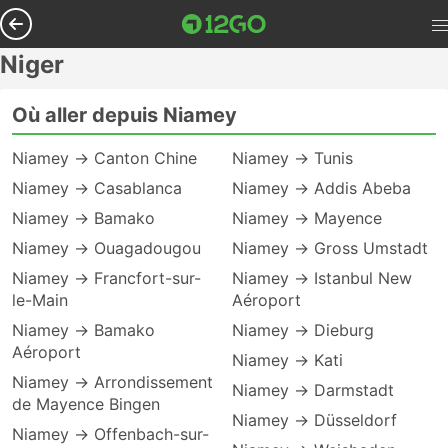
Niger
Où aller depuis Niamey
Niamey → Canton Chine
Niamey → Tunis
Niamey → Casablanca
Niamey → Addis Abeba
Niamey → Bamako
Niamey → Mayence
Niamey → Ouagadougou
Niamey → Gross Umstadt
Niamey → Francfort-sur-
Niamey → Istanbul New
le-Main
Aéroport
Niamey → Bamako
Niamey → Dieburg
Aéroport
Niamey → Kati
Niamey → Arrondissement
Niamey → Darmstadt
de Mayence Bingen
Niamey → Düsseldorf
Niamey → Offenbach-sur-