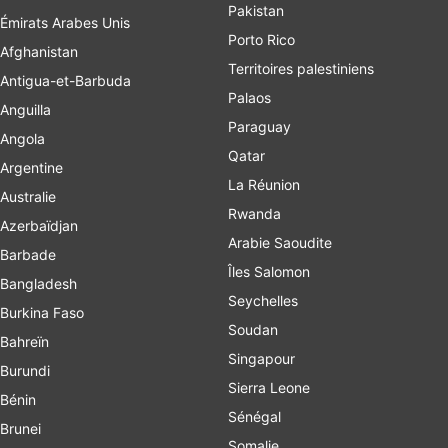
Pakistan
Émirats Arabes Unis
Porto Rico
Afghanistan
Territoires palestiniens
Antigua-et-Barbuda
Palaos
Anguilla
Paraguay
Angola
Qatar
Argentine
La Réunion
Australie
Rwanda
Azerbaïdjan
Arabie Saoudite
Barbade
Îles Salomon
Bangladesh
Seychelles
Burkina Faso
Soudan
Bahreïn
Singapour
Burundi
Sierra Leone
Bénin
Sénégal
Brunei
Somalie