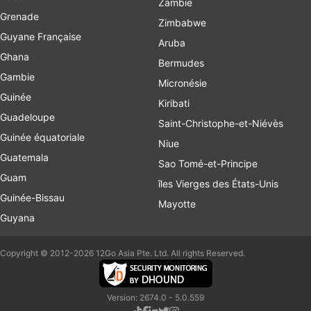
Zambie
Grenade
Zimbabwe
Guyane Française
Aruba
Ghana
Bermudes
Gambie
Micronésie
Guinée
Kiribati
Guadeloupe
Saint-Christophe-et-Niévès
Guinée équatoriale
Niue
Guatemala
Sao Tomé-et-Principe
Guam
îles Vierges des États-Unis
Guinée-Bissau
Mayotte
Guyana
Copyright © 2012-2026 12Go Asia Pte. Ltd. All rights Reserved.
Version: 2674.0 - 5.0.559