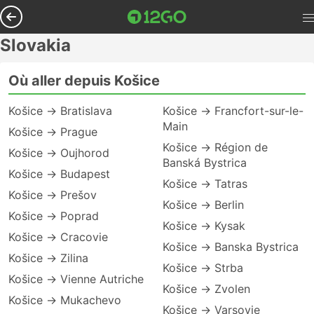
Slovakia
Où aller depuis Košice
Košice → Bratislava
Košice → Francfort-sur-le-
Main
Košice → Prague
Košice → Région de
Košice → Oujhorod
Banská Bystrica
Košice → Budapest
Košice → Tatras
Košice → Prešov
Košice → Berlin
Košice → Poprad
Košice → Kysak
Košice → Cracovie
Košice → Banska Bystrica
Košice → Zilina
Košice → Strba
Košice → Vienne Autriche
Košice → Zvolen
Košice → Mukachevo
Košice → Varsovie