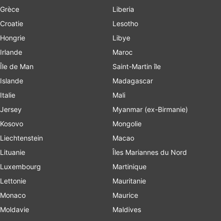
Grèce
Liberia
Croatie
Lesotho
Hongrie
Libye
Irlande
Maroc
Île de Man
Saint-Martin île
Islande
Madagascar
Italie
Mali
Jersey
Myanmar (ex-Birmanie)
Kosovo
Mongolie
Liechtenstein
Macao
Lituanie
Îles Mariannes du Nord
Luxembourg
Martinique
Lettonie
Mauritanie
Monaco
Maurice
Moldavie
Maldives