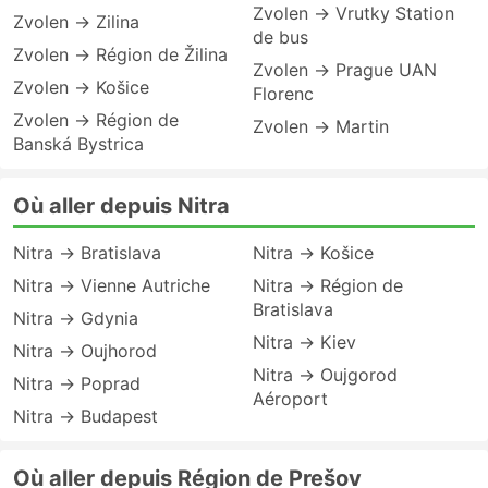
Zvolen → Vrutky Station
Zvolen → Zilina
de bus
Zvolen → Région de Žilina
Zvolen → Prague UAN
Zvolen → Košice
Florenc
Zvolen → Région de
Zvolen → Martin
Banská Bystrica
Où aller depuis Nitra
Nitra → Bratislava
Nitra → Košice
Nitra → Vienne Autriche
Nitra → Région de
Bratislava
Nitra → Gdynia
Nitra → Kiev
Nitra → Oujhorod
Nitra → Oujgorod
Nitra → Poprad
Aéroport
Nitra → Budapest
Où aller depuis Région de Prešov