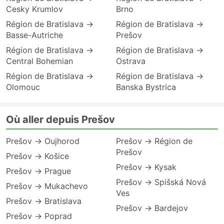
Cesky Krumlov
Brno
Région de Bratislava →
Région de Bratislava →
Basse-Autriche
Prešov
Région de Bratislava →
Région de Bratislava →
Central Bohemian
Ostrava
Région de Bratislava →
Région de Bratislava →
Olomouc
Banska Bystrica
Où aller depuis Prešov
Prešov → Oujhorod
Prešov → Région de
Prešov
Prešov → Košice
Prešov → Kysak
Prešov → Prague
Prešov → Spišská Nová
Prešov → Mukachevo
Ves
Prešov → Bratislava
Prešov → Bardejov
Prešov → Poprad