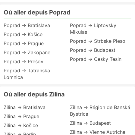
Où aller depuis Poprad
Poprad → Bratislava
Poprad → Liptovsky
Mikulas
Poprad → Košice
Poprad → Strbske Pleso
Poprad → Prague
Poprad → Budapest
Poprad → Zakopane
Poprad → Cesky Tesin
Poprad → Prešov
Poprad → Tatranska
Lomnica
Où aller depuis Zilina
Zilina → Bratislava
Zilina → Région de Banská
Bystrica
Zilina → Prague
Zilina → Budapest
Zilina → Košice
Zilina → Vienne Autriche
Zilina → Berlin