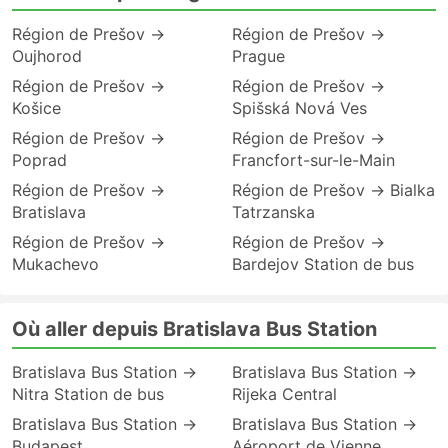
Région de Prešov →
Région de Prešov →
Oujhorod
Prague
Région de Prešov →
Région de Prešov →
Košice
Spišská Nová Ves
Région de Prešov →
Région de Prešov →
Poprad
Francfort-sur-le-Main
Région de Prešov →
Région de Prešov → Bialka
Bratislava
Tatrzanska
Région de Prešov →
Région de Prešov →
Mukachevo
Bardejov Station de bus
Où aller depuis Bratislava Bus Station
Bratislava Bus Station →
Bratislava Bus Station →
Nitra Station de bus
Rijeka Central
Bratislava Bus Station →
Bratislava Bus Station →
Budapest
Aéroport de Vienne