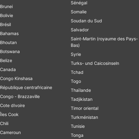
Sénégal
Brunei
Somalie
Bolivie
Soudan du Sud
Brésil
Salvador
Bahamas
Saint-Martin (royaume des Pays-
Bhoutan
Bas)
Botswana
Syrie
Belize
Turks- und Caicosinseln
Canada
Tchad
Congo Kinshasa
Togo
République centrafricaine
Thaïlande
Congo - Brazzaville
Tadjikistan
Cote dIvoire
Timor oriental
Îles Cook
Turkménistan
Chili
Tunisie
Cameroun
Tonga