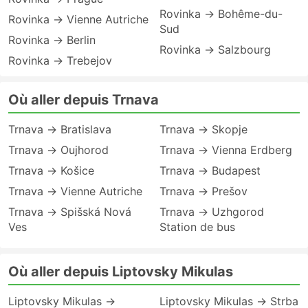
Rovinka → Bohême-du-
Rovinka → Vienne Autriche
Sud
Rovinka → Berlin
Rovinka → Salzbourg
Rovinka → Trebejov
Où aller depuis Trnava
Trnava → Bratislava
Trnava → Skopje
Trnava → Oujhorod
Trnava → Vienna Erdberg
Trnava → Košice
Trnava → Budapest
Trnava → Vienne Autriche
Trnava → Prešov
Trnava → Spišská Nová
Trnava → Uzhgorod
Ves
Station de bus
Où aller depuis Liptovsky Mikulas
Liptovsky Mikulas →
Liptovsky Mikulas → Strba