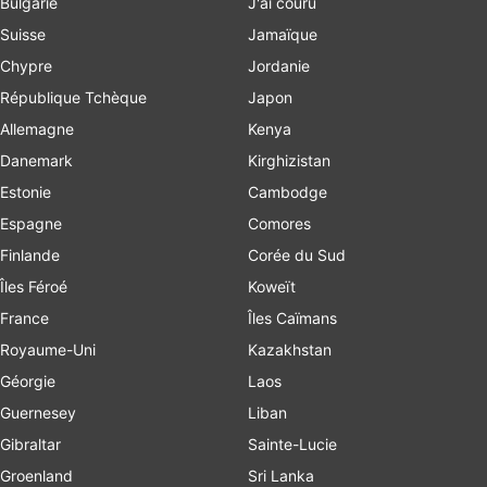
Bulgarie
J'ai couru
Suisse
Jamaïque
Chypre
Jordanie
République Tchèque
Japon
Allemagne
Kenya
Danemark
Kirghizistan
Estonie
Cambodge
Espagne
Comores
Finlande
Corée du Sud
Îles Féroé
Koweït
France
Îles Caïmans
Royaume-Uni
Kazakhstan
Géorgie
Laos
Guernesey
Liban
Gibraltar
Sainte-Lucie
Groenland
Sri Lanka