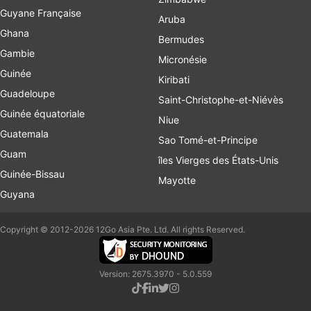
Guyane Française
Aruba
Ghana
Bermudes
Gambie
Micronésie
Guinée
Kiribati
Guadeloupe
Saint-Christophe-et-Niévès
Guinée équatoriale
Niue
Guatemala
Sao Tomé-et-Principe
Guam
îles Vierges des États-Unis
Guinée-Bissau
Mayotte
Guyana
Copyright © 2012-2026 12Go Asia Pte. Ltd. All rights Reserved.
Version: 2675.3970 - 5.0.559