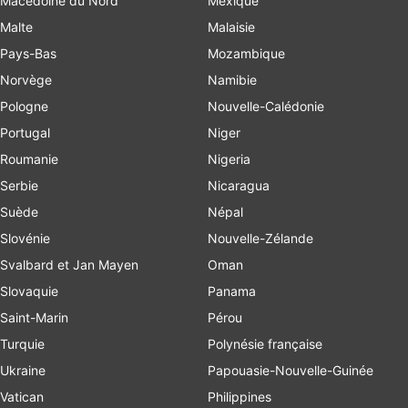
Macédoine du Nord
Mexique
Malte
Malaisie
Pays-Bas
Mozambique
Norvège
Namibie
Pologne
Nouvelle-Calédonie
Portugal
Niger
Roumanie
Nigeria
Serbie
Nicaragua
Suède
Népal
Slovénie
Nouvelle-Zélande
Svalbard et Jan Mayen
Oman
Slovaquie
Panama
Saint-Marin
Pérou
Turquie
Polynésie française
Ukraine
Papouasie-Nouvelle-Guinée
Vatican
Philippines