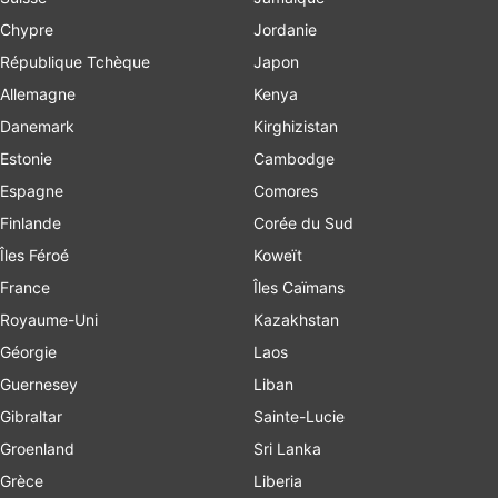
Chypre
Jordanie
République Tchèque
Japon
Allemagne
Kenya
Danemark
Kirghizistan
Estonie
Cambodge
Espagne
Comores
Finlande
Corée du Sud
Îles Féroé
Koweït
France
Îles Caïmans
Royaume-Uni
Kazakhstan
Géorgie
Laos
Guernesey
Liban
Gibraltar
Sainte-Lucie
Groenland
Sri Lanka
Grèce
Liberia