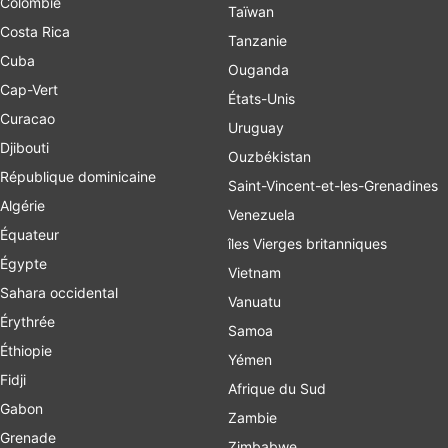
Colombie
Taïwan
Costa Rica
Tanzanie
Cuba
Ouganda
Cap-Vert
États-Unis
Curacao
Uruguay
Djibouti
Ouzbékistan
République dominicaine
Saint-Vincent-et-les-Grenadines
Algérie
Venezuela
Équateur
îles Vierges britanniques
Égypte
Vietnam
Sahara occidental
Vanuatu
Érythrée
Samoa
Éthiopie
Yémen
Fidji
Afrique du Sud
Gabon
Zambie
Grenade
Zimbabwe