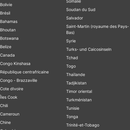
Somalie
Bolivie
Soudan du Sud
Brésil
Salvador
Bahamas
Saint-Martin (royaume des Pays-
Bhoutan
Bas)
Botswana
Syrie
Belize
Turks- und Caicosinseln
Canada
Tchad
Congo Kinshasa
Togo
République centrafricaine
Thaïlande
Congo - Brazzaville
Tadjikistan
Cote dIvoire
Timor oriental
Îles Cook
Turkménistan
Chili
Tunisie
Cameroun
Tonga
Chine
Trinité-et-Tobago