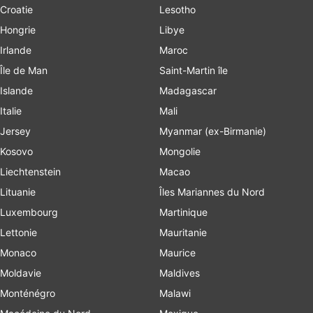
Croatie
Lesotho
Hongrie
Libye
Irlande
Maroc
Île de Man
Saint-Martin île
Islande
Madagascar
Italie
Mali
Jersey
Myanmar (ex-Birmanie)
Kosovo
Mongolie
Liechtenstein
Macao
Lituanie
Îles Mariannes du Nord
Luxembourg
Martinique
Lettonie
Mauritanie
Monaco
Maurice
Moldavie
Maldives
Monténégro
Malawi