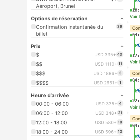
Aéroport, Brunei
18:
Voir 
Options de réservation
Confirmation instantanée du
39
Con
billet
04:
Prix
$
USD 335+
40
17:
Voir 
$$
USD 1110+
11
$$$
USD 1886+
3
Con
04:
$$$$
USD 2661+
1
Heure d’arrivée
22:
00:00 - 06:00
USD 335+
4
Voir 
06:00 - 12:00
USD 348+
21
Con
12:00 - 18:00
USD 580+
18
04:
18:00 - 24:00
USD 596+
13