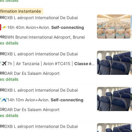
les détails
firmation instantanée
00
DXB L aéroport International De Dubai
16h 40m Avion+Avion.
Self-connecting
40
BWN Brunei International Aéroport, Brunei
les détails
00
DXB L aéroport International De Dubai
7h
| Air Tanzania
|
Avion #TC415
|
Classe économique
00
DAR Dar Es Salaam Aéroport
les détails
00
DXB L aéroport International De Dubai
14h 10m Avion+Avion.
Self-connecting
10
DAR Dar Es Salaam Aéroport
les détails
00
DXB L aéroport International De Dubai