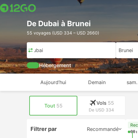
De Dubai à Brunei
55 voyages (USD 334 – USD 2660)
Dubai
Brunei
Hébergement
Aujourd’hui
Demain
sam.
Vols
55
Tout
55
De USD 334
Re
Filtrer par
Recommandé
00: