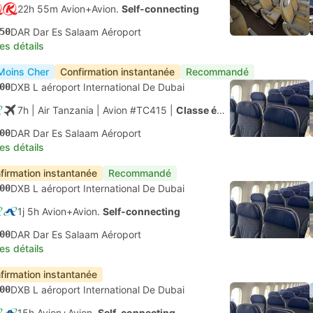
22h 55m Avion+Avion.
Self-connecting
50
DAR Dar Es Salaam Aéroport
les détails
Moins Cher
Confirmation instantanée
Recommandé
00
DXB L aéroport International De Dubai
7h
| Air Tanzania
|
Avion #TC415
|
Classe économique
00
DAR Dar Es Salaam Aéroport
les détails
firmation instantanée
Recommandé
00
DXB L aéroport International De Dubai
1j 5h Avion+Avion.
Self-connecting
00
DAR Dar Es Salaam Aéroport
les détails
firmation instantanée
00
DXB L aéroport International De Dubai
15h Avion+Avion.
Self-connecting