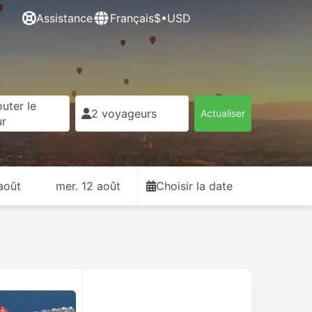
Assistance
Français
$•USD
uter le
2 voyageurs
Actualiser
ur
août
mer. 12 août
Choisir la date