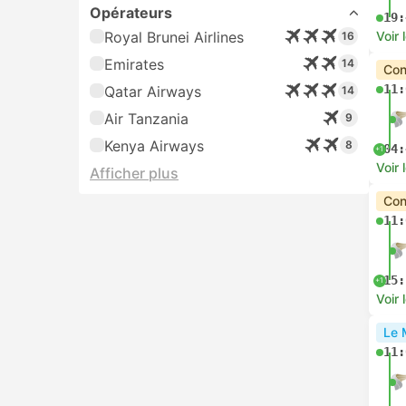
Opérateurs
19:
Royal Brunei Airlines
Voir 
16
Emirates
14
Con
11:
Qatar Airways
14
Air Tanzania
9
Kenya Airways
8
04:
+1
Voir 
Afficher plus
Con
11:
15:
+1
Voir 
Le 
11: