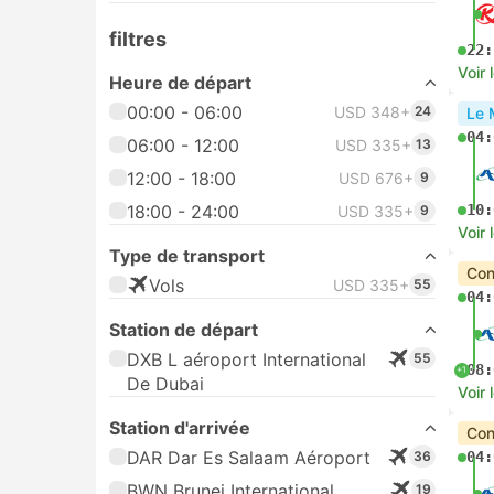
filtres
22:
Voir 
Heure de départ
00:00 - 06:00
USD 348+
24
Le 
04:
06:00 - 12:00
USD 335+
13
12:00 - 18:00
USD 676+
9
18:00 - 24:00
10:
USD 335+
9
Voir 
Type de transport
Con
Vols
USD 335+
55
04:
Station de départ
DXB L aéroport International
55
08:
+1
De Dubai
Voir 
Station d'arrivée
Con
DAR Dar Es Salaam Aéroport
36
04:
BWN Brunei International
19