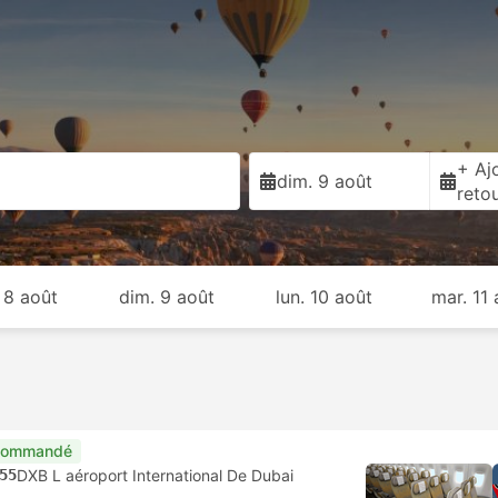
+ Ajo
dim. 9 août
reto
 8 août
dim. 9 août
lun. 10 août
mar. 11 
commandé
55
DXB L aéroport International De Dubai