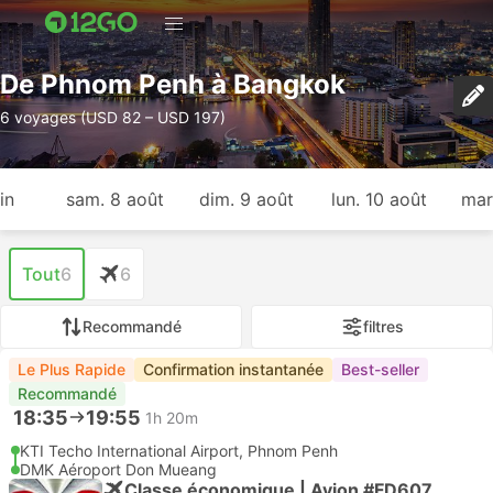
De Phnom Penh à Bangkok
6 voyages (USD 82 – USD 197)
in
sam. 8 août
dim. 9 août
lun. 10 août
mar
Tout
6
6
Recommandé
filtres
Le Plus Rapide
Confirmation instantanée
Best-seller
Recommandé
18:35
19:55
1h 20m
KTI Techo International Airport, Phnom Penh
DMK Aéroport Don Mueang
Classe économique | Avion #FD607