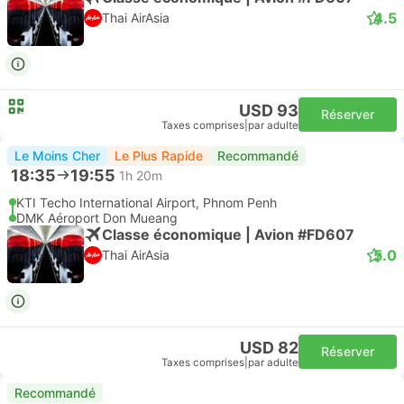
4.5
Thai AirAsia
USD 93
Réserver
Taxes comprises
|
par adulte
Le Moins Cher
Le Plus Rapide
Recommandé
18:35
19:55
1h 20m
KTI Techo International Airport, Phnom Penh
DMK Aéroport Don Mueang
Classe économique | Avion #FD607
5.0
Thai AirAsia
USD 82
Réserver
Taxes comprises
|
par adulte
Recommandé