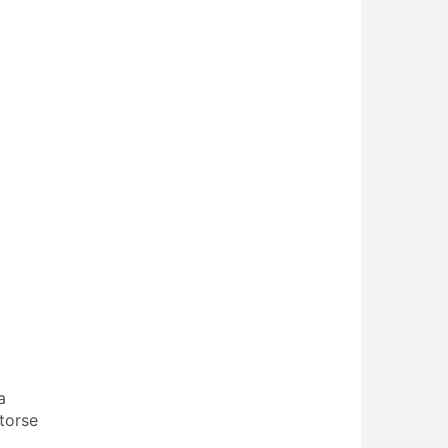
a
torse