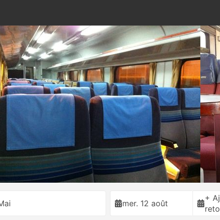
+ Aj
Mai
mer. 12 août
reto