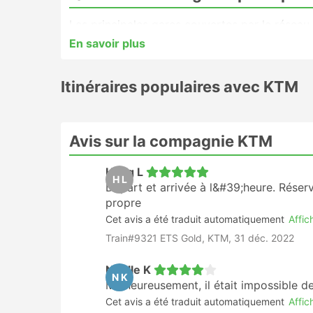
Les principales gares couvertes par le réseau
Quels sont les itinéraires les pl
En savoir plus
Voici quelques-uns des itinéraires proposés p
Itinéraires populaires avec KTM
des voyageurs :
Kuala Lumpur - Penang
Penang - Kuala Lumpur
Avis sur la compagnie KTM
Kuala Lumpur - Malacca
Malacca - Kuala Lumpur
Hang L
H L
Départ et arrivée à l&#39;heure. Réserva
Kuala Lumpur - Ipoh
propre
Ipoh - Penang
Cet avis a été traduit automatiquement
Affich
Penang - Ipoh
Train#9321 ETS Gold, KTM, 31 déc. 2022
Butterworth - Kuala Lumpur
Kuala Lumpur - Butterworth
Noelle K
N K
Penang - Malacca
Malheureusement, il était impossible de
Cet avis a été traduit automatiquement
Affich
Quelles sont les classes et tarif