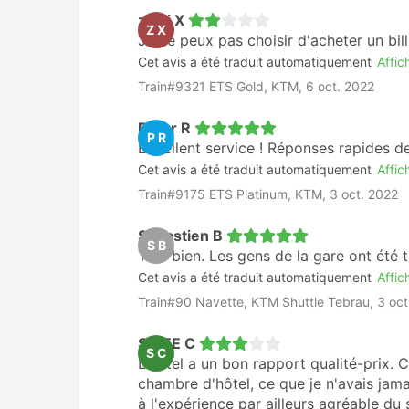
zhiyi X
Z X
Je ne peux pas choisir d'acheter un bill
Cet avis a été traduit automatiquement
Affich
Train#9321 ETS Gold, KTM, 6 oct. 2022
Peter R
P R
Excellent service ! Réponses rapides de
Cet avis a été traduit automatiquement
Affich
Train#9175 ETS Platinum, KTM, 3 oct. 2022
Sebastien B
S B
Très bien. Les gens de la gare ont été t
Cet avis a été traduit automatiquement
Affich
Train#90 Navette, KTM Shuttle Tebrau, 3 oct
SWEE C
S C
L'hôtel a un bon rapport qualité-prix. 
chambre d'hôtel, ce que je n'avais jama
à l'expérience par ailleurs agréable du 