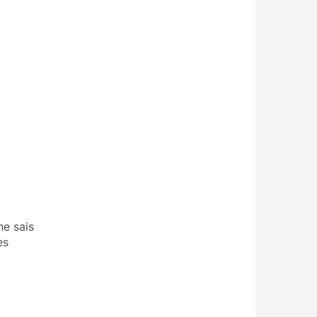
ne sais
ès