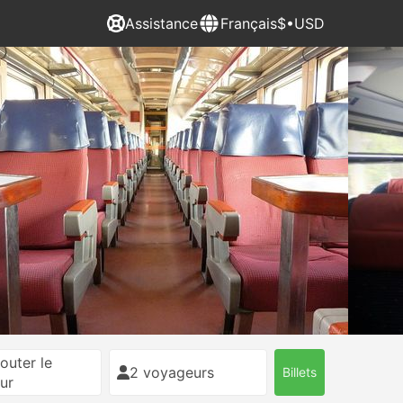
Assistance
Français
$•USD
outer le
2 voyageurs
Billets
ur