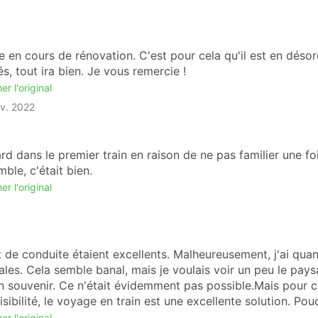
 vos préférences, vous pouvez choisir un billet de premièr
hette pour un voyage de nuit, ou opter pour un siège raide
e en cours de rénovation. C'est pour cela qu'il est en désor
z que le choix des classes de billets dépend à la fois de
s, tout ira bien. Je vous remercie !
 fait, votre train peut avoir des couchettes en première
i vous ne faites qu'un court trajet de deux heures. En
er l'original
t un bon choix pour les longs voyages, et les sièges
ov. 2022
 censé durer moins de 4 ou 5 heures.
Voyage en Train
rd dans le premier train en raison de ne pas familier une fo
ble, c'était bien.
er l'original
est l'absence d'embouteillages, et cela même aux heures de
a haute saison.
 simple. Vous n'avez pas besoin de vous rendre à la gare,
t de conduite étaient excellents. Malheureusement, j'ai qua
ombreuses destinations il n'y a pas si longtemps !
ales. Cela semble banal, mais je voulais voir un peu le pay
lement plus abordables que ceux des billets d'avion, alors 
n souvenir. Ce n'était évidemment pas possible.Mais pour 
ale du trajet peut être presque la même.
sibilité, le voyage en train est une excellente solution. Pou
s lent que le voyage en avion, les gares sont souvent situé
er l'original