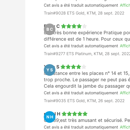
Cet avis a été traduit automatiquement
Affich
Train#9028 ETS Gold, KTM, 28 sept. 2022
Bovy C
B C
une très bonne expérience Pratique po
différence est de 1 heure. Pour ceux q
Cet avis a été traduit automatiquement
Affich
Train#9277 ETS Platinum, KTM, 28 sept. 202
Yoke S
Y S
la distance entre les places n° 14 et 15,
trop proche. Le passager ne peut pas ét
Cela engourdit la jambe du passager q
Cet avis a été traduit automatiquement
Affich
Train#9035 ETS Gold, KTM, 26 sept. 2022
nurul H
N H
C&#39;est très amusant et sécurisé. Pe
Cet avis a été traduit automatiquement
Affich