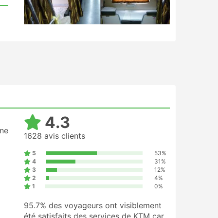
4.3
ine
1628 avis clients
5
53%
4
31%
3
12%
2
4%
1
0%
95.7%
des voyageurs ont visiblement
été satisfaits des services de KTM car