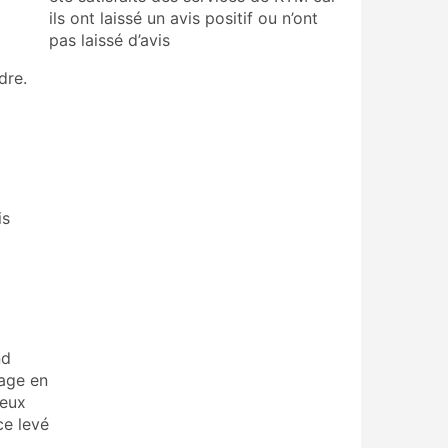
ils ont laissé un avis positif ou n’ont
e
pas laissé d’avis
dre.
is
nd
sage en
que
ceux
ce levé
es