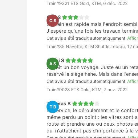
Train#9321 ETS Gold, KTM, 6 déc. 2022
En fonction de la durée de votre voyage et de
Che S
ou de deuxième classe, dans une voiture-couc
C S
Le train est rapide mais l'endroit sembl
ou plus si ces options sont disponibles. Sache
J'espère qu'une fois les travaux terminé
l'itinéraire et de la durée de votre voyage. En
classe, mais vous ne pourrez pas en réserver s
Cet avis a été traduit automatiquement
Affich
général, les couchettes en seconde classe son
Train#85 Navette, KTM Shuttle Tebrau, 12 n
confortables sont adaptés si votre trajet est
Avantages et Inconvénients du 
Andri S
A S
C'était un bon voyage. Juste eu un reta
Avantages du Voyage en Train
réservé le siège hehe. Mais dans l'ensem
Cet avis a été traduit automatiquement
Affich
L’avantage principal du voyage en train 
Train#9028 ETS Gold, KTM, 7 nov. 2022
pointe, pendant les longs week-ends ou l
Thomas B
Le processus de réservation en ligne est
T B
Le service, le déroulement et le confor
alors que c’était encore le cas pour de n
même perdu un point : les vitres sont s
Les prix des billets de train sont généra
route et prendre une ou deux photos e
pour certaines destinations, la durée tot
qui n'attachent pas d'importance à la vi
Si le voyage en train est évidemment plu
Cet avis a été traduit automatiquement
Affich