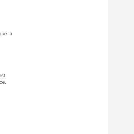
que la
est
ce.