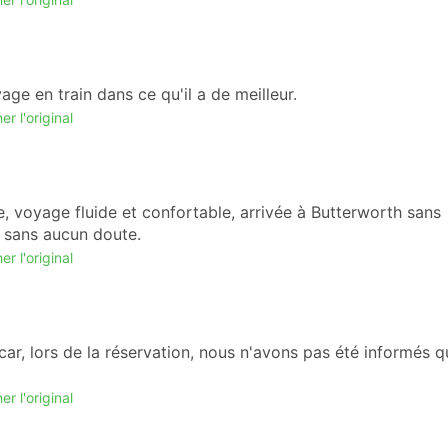
gner beaucoup de temps pour vous y rendre et en revenir, al
rès éloignés de la ville.
r une nuit d'hôtel mais aussi de bien dormir - contraireme
hette reste un compromis.
age en train dans ce qu'il a de meilleur.
st disponible.
er l'original
n prend assurément plus de temps que l’avion.
e, voyage fluide et confortable, arrivée à Butterworth sans
is des retards sont possibles, et ces retards peuvent être
e sans aucun doute.
respondance avec un vol, vérifiez soigneusement l'heure
er l'original
andez-vous si cela sera suffisant.
deuxième et troisième classe, notamment dans les toilettes.
est parfois difficile de savoir quand descendre car les arrêts
 signalés, sauf si vous pouvez vérifier sur un écran
ar, lors de la réservation, nous n'avons pas été informés q
er l'original