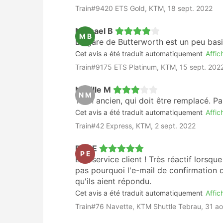
Train#9420 ETS Gold, KTM, 18 sept. 2022
Michael B
M B
La gare de Butterworth est un peu basiq
Cet avis a été traduit automatiquement
Affich
Train#9175 ETS Platinum, KTM, 15 sept. 202
Neville M
N M
Train ancien, qui doit être remplacé. 
Cet avis a été traduit automatiquement
Affich
Train#42 Express, KTM, 2 sept. 2022
Poh E
P E
Bon service client ! Très réactif lorsqu
pas pourquoi l'e-mail de confirmation du
qu'ils aient répondu.
Cet avis a été traduit automatiquement
Affich
Train#76 Navette, KTM Shuttle Tebrau, 31 a