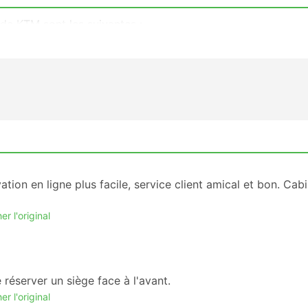
 de KTM sont les suivantes :
us populaires de KTM ?
ar KTM qui jouissent de la plus grande popularité auprès
tion en ligne plus facile, service client amical et bon. Cab
er l'original
 réserver un siège face à l'avant.
er l'original
s des trains de KTM ?