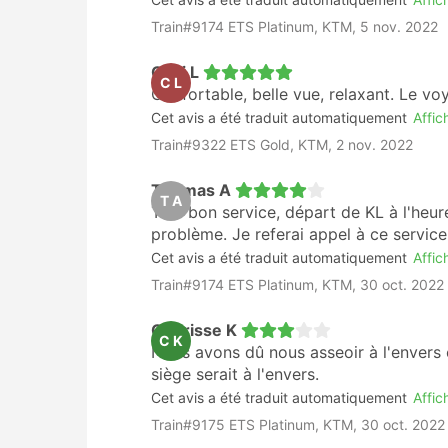
au cœur de la ville, ce qui vous fait ga
Train#9174 ETS Platinum, KTM, 5 nov. 2022
que les aéroports sont presque toujours t
Voyager de nuit vous permet d'économise
Chai L
à un bus de nuit où même la classe couc
C L
Confortable, belle vue, relaxant. Le voy
Sur certaines lignes, un service de luxe e
Cet avis a été traduit automatiquement
Affich
Train#9322 ETS Gold, KTM, 2 nov. 2022
Inconvénients du Voyage en Train
Thomas A
Pour les voyages les plus longs, le trai
T A
Très bon service, départ de KL à l'heur
Les trains suivent des horaires fixes, ma
problème. Je referai appel à ce servic
énormes, donc si vous prévoyez une cor
Cet avis a été traduit automatiquement
Affich
d'arrivée de votre train à la gare et dem
Train#9174 ETS Platinum, KTM, 30 oct. 2022
La propreté laisse parfois à désirer en 
Si votre train fait beaucoup d'arrêts, il 
Cherisse K
C K
sont pas toujours clairement annoncés ou
Nous avons dû nous asseoir à l'envers c
électronique.
siège serait à l'envers.
Cet avis a été traduit automatiquement
Affich
Train#9175 ETS Platinum, KTM, 30 oct. 2022