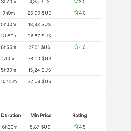
3h20m
4,95 $US
2.5
9h0m
25,90 $US
4.0
5h30m
13,33 $US
12h50m
26,67 $US
8h55m
27,81 $US
4.0
17h0m
38,00 $US
5h30m
15,24 $US
10h15m
22,09 $US
Duration
Min Price
Rating
6h30m
5,87 $US
4.5