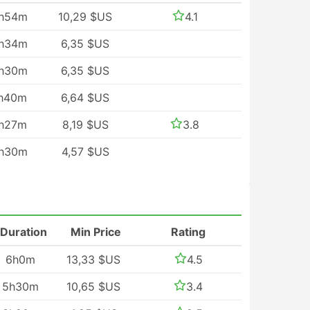
h54m
10,29 $US
4.1
h34m
6,35 $US
h30m
6,35 $US
h40m
6,64 $US
h27m
8,19 $US
3.8
h30m
4,57 $US
Duration
Min Price
Rating
6h0m
13,33 $US
4.5
5h30m
10,65 $US
3.4