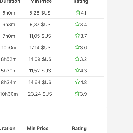
Duration
Min Price
Rating
6h0m
5,28 $US
4.1
6h3m
9,37 $US
3.4
7h0m
11,05 $US
3.7
10h0m
17,14 $US
3.6
8h52m
14,09 $US
3.2
5h30m
11,52 $US
4.3
8h34m
14,64 $US
4.8
10h30m
23,24 $US
3.9
uration
Min Price
Rating