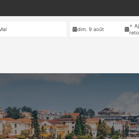
+ Aj
Mai
dim. 9 août
reto