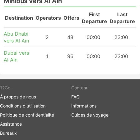
Minibus vers Al Ain
First
Last
Destination
Operators
Offers
Departure
Departure
Abu Dhabi
2
48
00:00
23:00
vers Al Ain
Dubai vers
1
96
00:00
23:00
Al Ain
12Go
Contenu
À propos de nous
FAQ
Conditions d'utilisation
Informations
Politique de confidentialité
Guides de voyage
Assistance
Bureaux