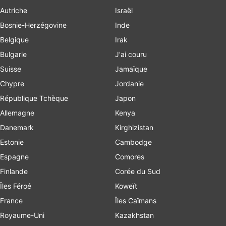
Autriche
Israël
Bosnie-Herzégovine
Inde
Belgique
Irak
Bulgarie
J'ai couru
Suisse
Jamaïque
Chypre
Jordanie
République Tchèque
Japon
Allemagne
Kenya
Danemark
Kirghizistan
Estonie
Cambodge
Espagne
Comores
Finlande
Corée du Sud
Îles Féroé
Koweït
France
Îles Caïmans
Royaume-Uni
Kazakhstan