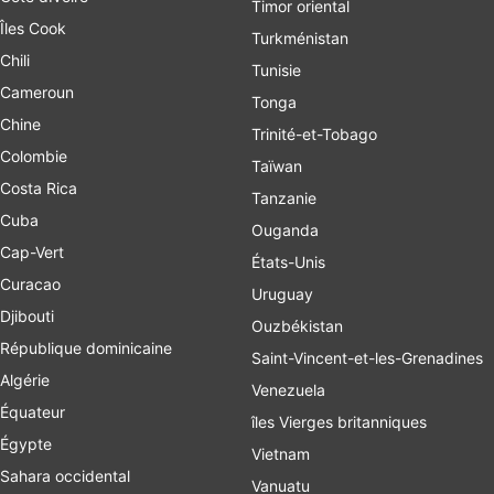
Timor oriental
Îles Cook
Turkménistan
Chili
Tunisie
Cameroun
Tonga
Chine
Trinité-et-Tobago
Colombie
Taïwan
Costa Rica
Tanzanie
Cuba
Ouganda
Cap-Vert
États-Unis
Curacao
Uruguay
Djibouti
Ouzbékistan
République dominicaine
Saint-Vincent-et-les-Grenadines
Algérie
Venezuela
Équateur
îles Vierges britanniques
Égypte
Vietnam
Sahara occidental
Vanuatu