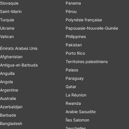
Slovaquie
Panama
Saint-Marin
Pérou
Turquie
Polynésie française
Ukraine
Papouasie-Nouvelle-Guinée
Vatican
Philippines
Pakistan
Émirats Arabes Unis
Porto Rico
Afghanistan
Territoires palestiniens
Antigua-et-Barbuda
Palaos
Anguilla
Paraguay
Angola
Qatar
Argentine
La Réunion
Australie
Rwanda
Azerbaïdjan
Arabie Saoudite
Barbade
Îles Salomon
Bangladesh
Seychelles