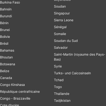
Burkina Faso
Soudan
Bahreïn
Singapour
Burundi
Sierra Leone
Bénin
Sénégal
Brunei
Somalie
Bolivie
Soudan du Sud
Brésil
Salvador
Bahamas
Saint-Martin (royaume des Pays-
Bhoutan
Bas)
Botswana
Syrie
Belize
Turks- und Caicosinseln
Canada
Tchad
Congo Kinshasa
Togo
République centrafricaine
Thaïlande
Congo - Brazzaville
Tadjikistan
Cote dIvoire