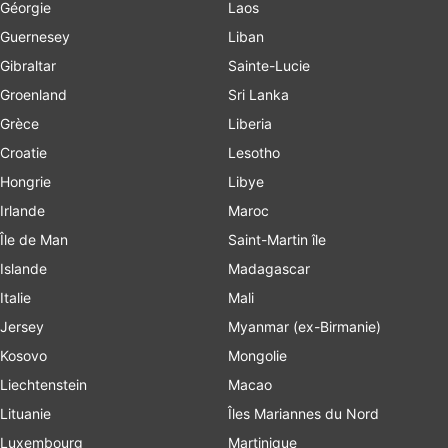
Géorgie
Laos
Guernesey
Liban
Gibraltar
Sainte-Lucie
Groenland
Sri Lanka
Grèce
Liberia
Croatie
Lesotho
Hongrie
Libye
Irlande
Maroc
Île de Man
Saint-Martin île
Islande
Madagascar
Italie
Mali
Jersey
Myanmar (ex-Birmanie)
Kosovo
Mongolie
Liechtenstein
Macao
Lituanie
Îles Mariannes du Nord
Luxembourg
Martinique