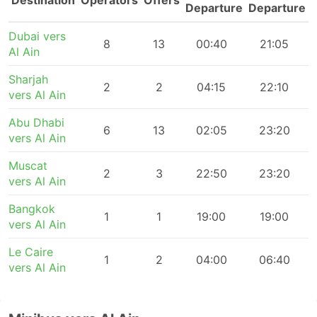
Destination
Operators
Offers
Departure
Departure
Dubai vers
8
13
00:40
21:05
Al Ain
Sharjah
2
2
04:15
22:10
vers Al Ain
Abu Dhabi
6
13
02:05
23:20
vers Al Ain
Muscat
2
3
22:50
23:20
vers Al Ain
Bangkok
1
1
19:00
19:00
vers Al Ain
Le Caire
1
2
04:00
06:40
vers Al Ain