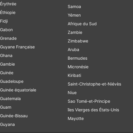
Érythrée
Samoa
Éthiopie
Yémen
Fidji
Afrique du Sud
Gabon
Zambie
Grenade
Zimbabwe
Guyane Française
Aruba
Ghana
Bermudes
Gambie
Micronésie
Guinée
Kiribati
Guadeloupe
Saint-Christophe-et-Niévès
Guinée équatoriale
Niue
Guatemala
Sao Tomé-et-Principe
Guam
îles Vierges des États-Unis
Guinée-Bissau
Mayotte
Guyana