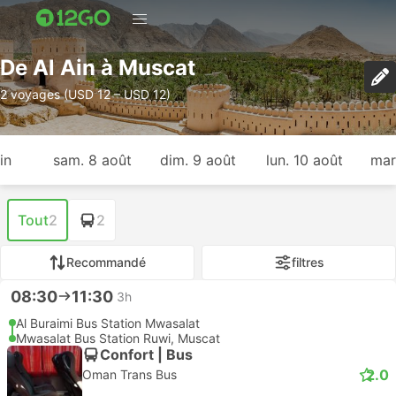
De Al Ain à Muscat
2 voyages (USD 12 – USD 12)
in
sam. 8 août
dim. 9 août
lun. 10 août
mar
Tout
2
2
Recommandé
filtres
08:30
11:30
3h
Al Buraimi Bus Station Mwasalat
Mwasalat Bus Station Ruwi, Muscat
Confort | Bus
2.0
Oman Trans Bus