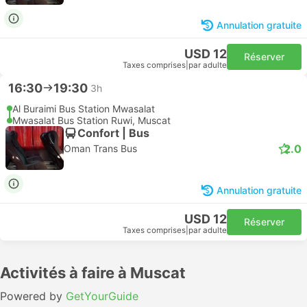
Annulation gratuite
USD 12
Réserver
Taxes comprises
|
par adulte
16:30
19:30
3h
Al Buraimi Bus Station Mwasalat
Mwasalat Bus Station Ruwi, Muscat
Confort | Bus
2.0
Oman Trans Bus
Annulation gratuite
USD 12
Réserver
Taxes comprises
|
par adulte
Activités à faire à Muscat
Powered by
GetYourGuide