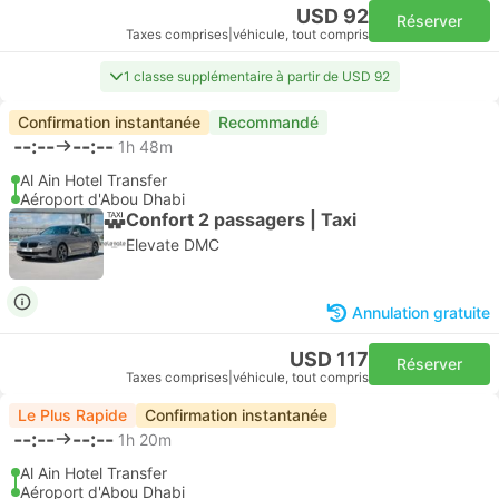
USD 92
Réserver
Taxes comprises
|
véhicule, tout compris
1 classe supplémentaire à partir de USD 92
Confirmation instantanée
Recommandé
--:--
--:--
1h 48m
Al Ain Hotel Transfer
Aéroport d'Abou Dhabi
Confort 2 passagers | Taxi
Elevate DMC
Annulation gratuite
USD 117
Réserver
Taxes comprises
|
véhicule, tout compris
Le Plus Rapide
Confirmation instantanée
--:--
--:--
1h 20m
Al Ain Hotel Transfer
Aéroport d'Abou Dhabi