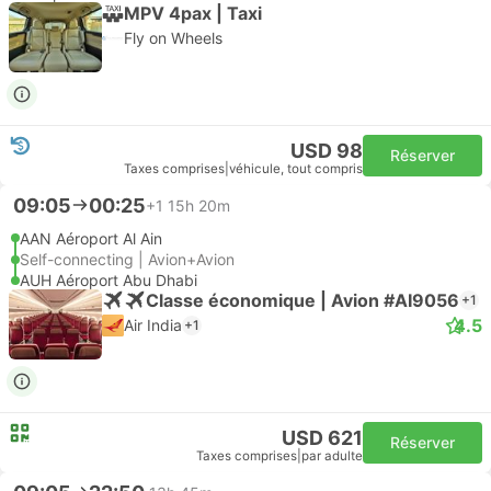
MPV 4pax | Taxi
Fly on Wheels
USD 98
Réserver
Taxes comprises
|
véhicule, tout compris
09:05
00:25
+1
15h 20m
AAN Aéroport Al Ain
Self-connecting | Avion+Avion
AUH Aéroport Abu Dhabi
Classe économique | Avion #AI9056
+1
4.5
Air India
+1
USD 621
Réserver
Taxes comprises
|
par adulte