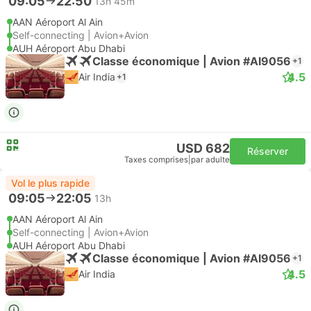
09:05
22:50
13h 45m
AAN Aéroport Al Ain
Self-connecting | Avion+Avion
AUH Aéroport Abu Dhabi
Classe économique | Avion #AI9056
+1
4.5
Air India
+1
USD 682
Réserver
Taxes comprises
|
par adulte
Vol le plus rapide
09:05
22:05
13h
AAN Aéroport Al Ain
Self-connecting | Avion+Avion
AUH Aéroport Abu Dhabi
Classe économique | Avion #AI9056
+1
4.5
Air India