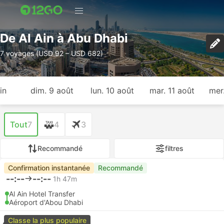
De Al Ain à Abu Dhabi
7 voyages (USD 92 – USD 682)
in
dim. 9 août
lun. 10 août
mar. 11 août
mer
Tout
7
4
3
Recommandé
filtres
Confirmation instantanée
Recommandé
--:--
--:--
1h 47m
Al Ain Hotel Transfer
Aéroport d'Abou Dhabi
Classe la plus populaire