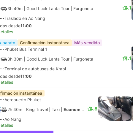
4.1
3h 40m
| Good Luck Lanta Tour
|
Furgoneta
--
Traslado en Ao Nang
lidas desde
11:00
etalles
 barato
Confirmación instantánea
Más vendido
--
Phuket Bus Terminal 1
4.1
3h 30m
| Good Luck Lanta Tour
|
Furgoneta
--
Terminal de autobuses de Krabi
lidas desde
11:00
etalles
firmación instantánea
--
Aeropuerto Phuket
4.8
2h 40m
| King Travel
|
Taxi
|
Economy 3pax
--
Ao Nang
etalles