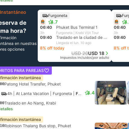
Instantáneo
Furgoneta
Fur
4.7
4
eserva de
06:40
Phuket Bus Terminal 1
06:40
tima hora?
3h
Furgoneta | Krabi Vijit Tour
3h
09:40
Traslado en la ciudad de Krabi
09:40
irmación
Llegada el lun. 10 ago
antánea en nuestras
8% off today
8% off 
res opciones
USD 20
USD 18
Impuestos incluidos
|
por adulto
ORITOS PARA PAREJAS
firmación instantánea
00
Patong Hotel Transfer, Phuket
4.4
4h
| At Lanta Vacation
|
Furgoneta
|
Furgoneta
00
Traslado en Ao Nang, Krabi
etalles
firmación instantánea
10
Robinson Thalang Bus stop, Phuket