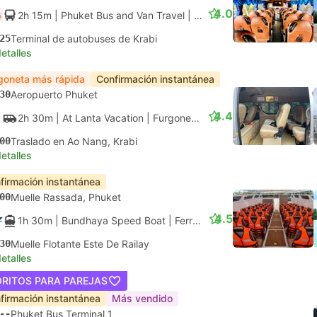
4.0
2h 15m
| Phuket Bus and Van Travel
|
Autobús
|
Autobús
25
Terminal de autobuses de Krabi
etalles
goneta más rápida
Confirmación instantánea
30
Aeropuerto Phuket
4.4
2h 30m
| At Lanta Vacation
|
Furgoneta
|
Furgoneta
00
Traslado en Ao Nang, Krabi
etalles
firmación instantánea
00
Muelle Rassada, Phuket
4.5
1h 30m
| Bundhaya Speed Boat
|
Ferry
|
Lancha motora
30
Muelle Flotante Este De Railay
etalles
ORITOS PARA PAREJAS
firmación instantánea
Más vendido
--
Phuket Bus Terminal 1