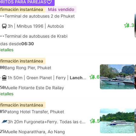
ORITOS PARA PAREJAS
firmación instantánea
Más vendido
--
Terminal de autobuses 2 de Phuket
4.3
3h
| Minibus 1996
|
Autobús
--
Terminal de autobuses de Krabi
lidas desde
06:30
etalles
firmación instantánea
00
Bang Rong Pier, Phuket
4.6
1h 50m
| Green Planet
|
Ferry
|
Lancha motora
50
Muelle Flotante Este De Railay
etalles
firmación instantánea
05
Patong Hotel Transfer, Phuket
4.5
3h 20m Furgoneta+Ferry. Todas las conexiones garantizadas
25
Muelle Noparatthara, Ao Nang