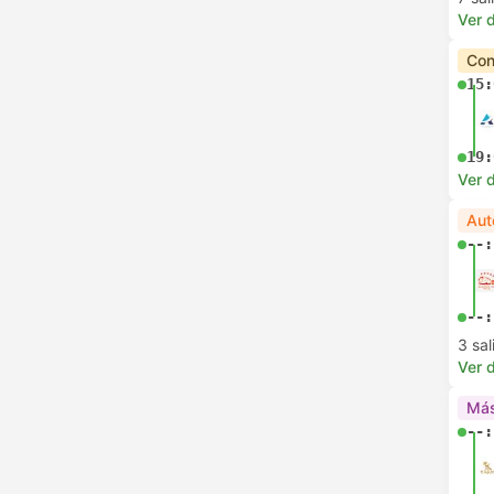
Ver d
Con
15:
19:
Ver d
Aut
--:
--:
3 sa
Ver d
Más
--: