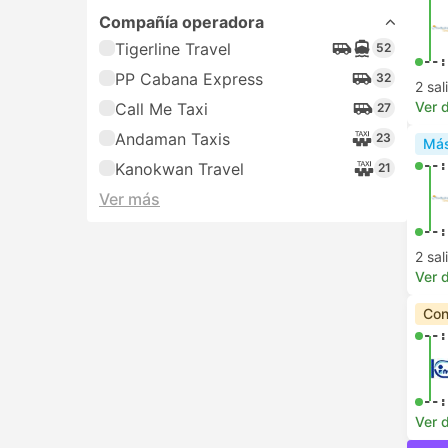
Compañía operadora
Tigerline Travel
52
--:
PP Cabana Express
32
2 sa
Ver d
Call Me Taxi
27
Andaman Taxis
23
Más
--:
Kanokwan Travel
21
Ver más
--:
2 sa
Ver d
Con
--:
--:
Ver d