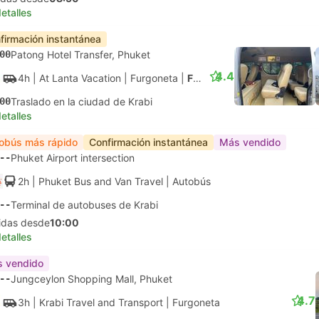
etalles
firmación instantánea
00
Patong Hotel Transfer, Phuket
4.4
4h
| At Lanta Vacation
|
Furgoneta
|
Furgoneta
00
Traslado en la ciudad de Krabi
etalles
obús más rápido
Confirmación instantánea
Más vendido
--
Phuket Airport intersection
2h
| Phuket Bus and Van Travel
|
Autobús
--
Terminal de autobuses de Krabi
lidas desde
10:00
etalles
 vendido
--
Jungceylon Shopping Mall, Phuket
4.7
3h
| Krabi Travel and Transport
|
Furgoneta