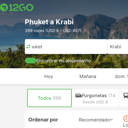
Phuket a Krabi
399 viajes (USD 8 – USD 467)
Phuket
Krabi
Encontrar mi alojamiento
Hoy
Mañana
dom. 
Furgonetas
114
Todos
399
Desde USD 8
Ordenar por
Recomendado
Lo