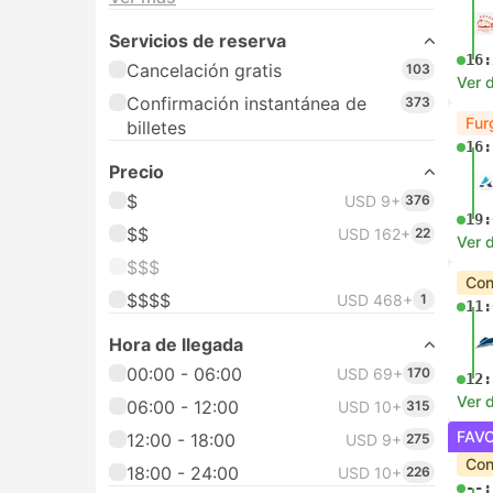
Servicios de reserva
16:
Cancelación gratis
103
Ver d
Confirmación instantánea de
373
Fur
billetes
16:
Precio
$
USD 9+
376
19:
$$
USD 162+
22
Ver d
$$$
Con
$$$$
USD 468+
1
11:
Hora de llegada
00:00 - 06:00
USD 69+
170
12:
Ver d
06:00 - 12:00
USD 10+
315
FAV
12:00 - 18:00
USD 9+
275
Con
18:00 - 24:00
USD 10+
226
--: