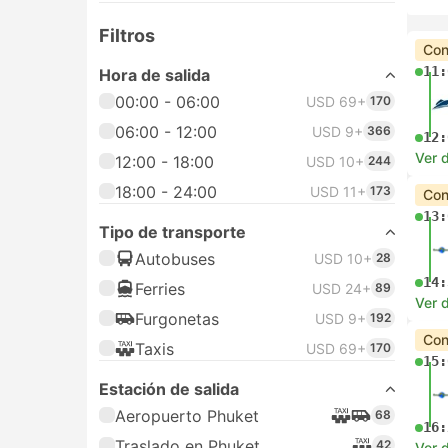
Filtros
Con
11:
Hora de salida
00:00 - 06:00
USD 69+
170
06:00 - 12:00
USD 9+
366
12:
Ver d
12:00 - 18:00
USD 10+
244
18:00 - 24:00
USD 11+
173
Con
13:
Tipo de transporte
Autobuses
USD 10+
28
14:
Ferries
USD 24+
89
Ver d
Furgonetas
USD 9+
192
Con
Taxis
USD 69+
170
15:
Estación de salida
Aeropuerto Phuket
68
16:
Traslado en Phuket
42
Ver d