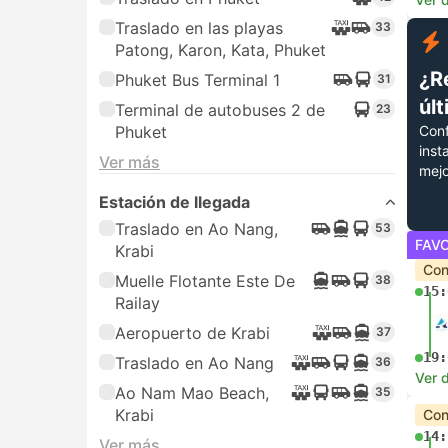
Traslado en las playas
33
Patong, Karon, Kata, Phuket
¿R
Phuket Bus Terminal 1
31
úl
Terminal de autobuses 2 de
23
Conf
Phuket
inst
Ver más
mejo
Estación de llegada
Traslado en Ao Nang,
53
FAV
Krabi
Con
Muelle Flotante Este De
38
15:
Railay
Aeropuerto de Krabi
37
19:
Traslado en Ao Nang
36
Ver d
Ao Nam Mao Beach,
35
Krabi
Con
14:
Ver más