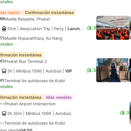
etalles
más rápido
Confirmación instantánea
00
Muelle Rassada, Phuket
4.5
55m
| Awaycation Trip
|
Ferry
|
Lancha motora
55
Muelle Noparatthara, Ao Nang
etalles
firmación instantánea
45
Phuket Bus Terminal 2
4.3
3h
| Minibus 1996
|
Autobús
|
VIP
45
Terminal de autobuses de Krabi
etalles
firmación instantánea
Más vendido
--
Phuket Airport Intersection
4.3
2h 30m
| Minibus 1996
|
Autobús
--
Terminal de autobuses de Krabi
lidas desde
08:50