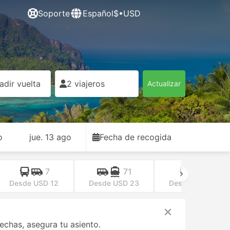
Soporte
Español
$•USD
adir vuelta
2 viajeros
Actualizar
o
jue. 13 ago
Fecha de recogida
7
71
2
Desde USD 12
Desde USD 23
Desde USD 29
echas, asegura tu asiento.