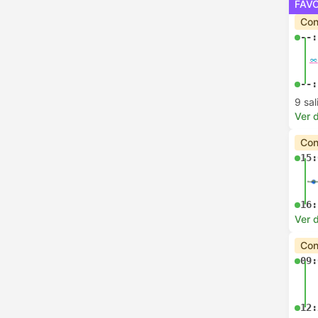
FAV
Con
--:
--:
9 sa
Ver d
Con
15:
16:
Ver d
Con
09:
12: