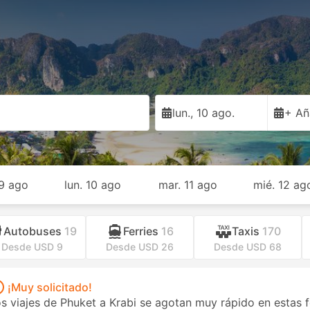
lun., 10 ago.
+ Añ
9 ago
lun. 10 ago
mar. 11 ago
mié. 12 ag
Autobuses
19
Ferries
16
Taxis
170
Desde USD 9
Desde USD 26
Desde USD 68
¡Muy solicitado!
s viajes de Phuket a Krabi se agotan muy rápido en estas f