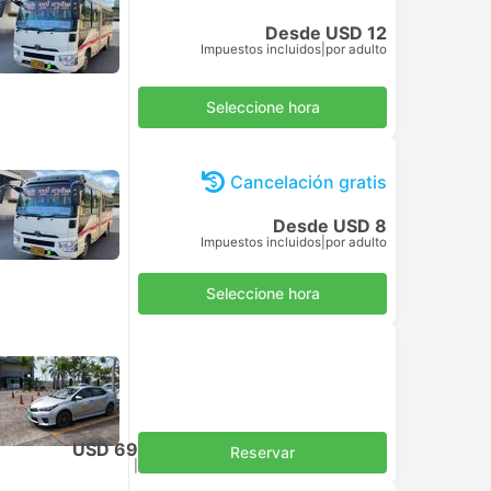
Desde USD 12
Impuestos incluidos
|
por adulto
Seleccione hora
Cancelación gratis
Desde USD 8
Impuestos incluidos
|
por adulto
Seleccione hora
USD 69
Reservar
Impuestos incluidos
|
vehículo, todo incluido