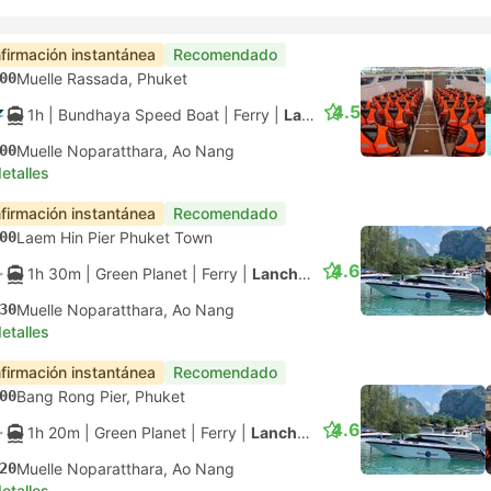
firmación instantánea
Recomendado
00
Muelle Rassada, Phuket
4.5
1h
| Bundhaya Speed Boat
|
Ferry
|
Lancha motora
00
Muelle Noparatthara, Ao Nang
etalles
firmación instantánea
Recomendado
00
Laem Hin Pier Phuket Town
4.6
1h 30m
| Green Planet
|
Ferry
|
Lancha motora
30
Muelle Noparatthara, Ao Nang
etalles
firmación instantánea
Recomendado
00
Bang Rong Pier, Phuket
4.6
1h 20m
| Green Planet
|
Ferry
|
Lancha motora
20
Muelle Noparatthara, Ao Nang
etalles