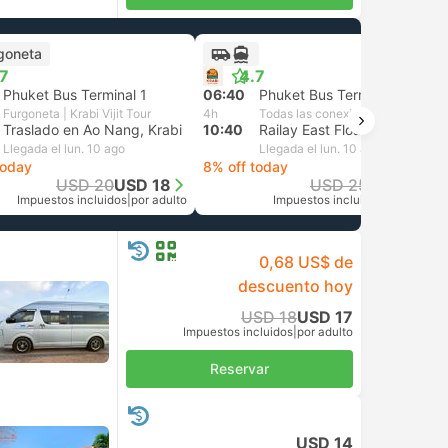
goneta
.7
4.7
Phuket Bus Terminal 1
06:40
Phuket Bus Terminal 1
Furgoneta | Krabi Vijit Tour
4h
Todas las conexiones garantizadas
Traslado en Ao Nang, Krabi
10:40
Railay East Floating Pier
Llegada el lun. 10 ago
Llegada el lun. 10 ago
today
8% off today
USD 20
USD 18
USD 25
USD 23
Impuestos incluidos
|
por adulto
Impuestos incluidos
|
por adulto
0,68 US$ de
descuento hoy
USD 18
USD 17
Impuestos incluidos
|
por adulto
Reservar
USD 14