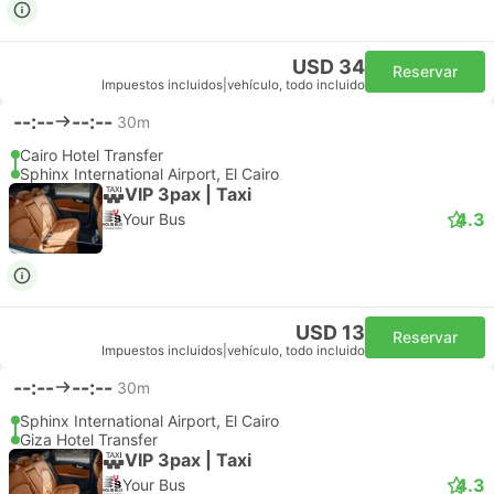
USD 34
Reservar
Impuestos incluidos
|
vehículo, todo incluido
--:--
--:--
30m
Cairo Hotel Transfer
Sphinx International Airport, El Cairo
VIP 3pax | Taxi
4.3
Your Bus
USD 13
Reservar
Impuestos incluidos
|
vehículo, todo incluido
--:--
--:--
30m
Sphinx International Airport, El Cairo
Giza Hotel Transfer
VIP 3pax | Taxi
4.3
Your Bus