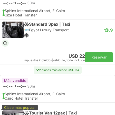
--:--
--:--
30m
Sphinx International Airport, El Cairo
Giza Hotel Transfer
Standard 3pax | Taxi
3.9
Egypt Luxury Transport
USD 22
Reservar
Impuestos incluidos
|
vehículo, todo incluido
2 clases más desde USD 34
Más vendido
--:--
--:--
30m
Sphinx International Airport, El Cairo
Cairo Hotel Transfer
Clase más popular
Tourist Van 12pax | Taxi