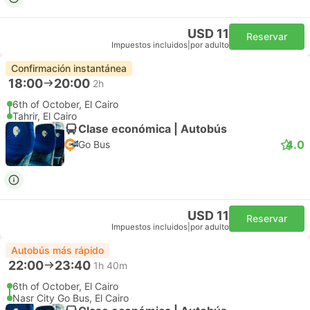
USD 11
Reservar
Impuestos incluidos
|
por adulto
Confirmación instantánea
18:00
20:00
2h
6th of October, El Cairo
Tahrir, El Cairo
Clase económica | Autobús
4.0
Go Bus
USD 11
Reservar
Impuestos incluidos
|
por adulto
Autobús más rápido
22:00
23:40
1h 40m
6th of October, El Cairo
Nasr City Go Bus, El Cairo