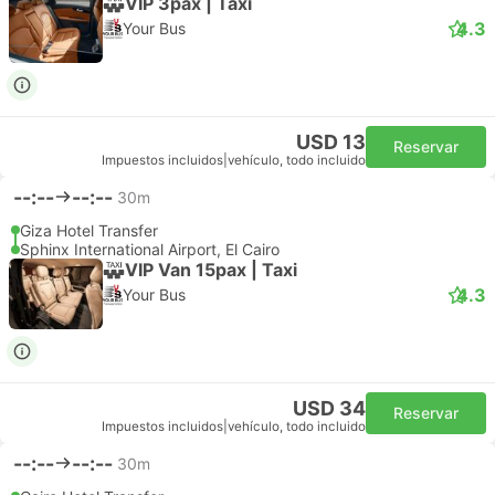
VIP 3pax | Taxi
4.3
Your Bus
USD 13
Reservar
Impuestos incluidos
|
vehículo, todo incluido
--:--
--:--
30m
Giza Hotel Transfer
Sphinx International Airport, El Cairo
VIP Van 15pax | Taxi
4.3
Your Bus
USD 34
Reservar
Impuestos incluidos
|
vehículo, todo incluido
--:--
--:--
30m