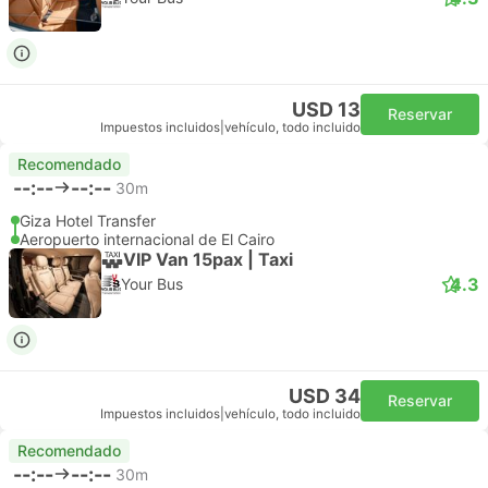
USD 13
Reservar
Impuestos incluidos
|
vehículo, todo incluido
Recomendado
--:--
--:--
30m
Giza Hotel Transfer
Aeropuerto internacional de El Cairo
VIP Van 15pax | Taxi
4.3
Your Bus
USD 34
Reservar
Impuestos incluidos
|
vehículo, todo incluido
Recomendado
--:--
--:--
30m