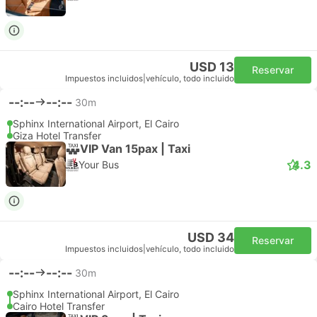
USD 13
Reservar
Impuestos incluidos
|
vehículo, todo incluido
--:--
--:--
30m
Sphinx International Airport, El Cairo
Giza Hotel Transfer
VIP Van 15pax | Taxi
4.3
Your Bus
USD 34
Reservar
Impuestos incluidos
|
vehículo, todo incluido
--:--
--:--
30m
Sphinx International Airport, El Cairo
Cairo Hotel Transfer