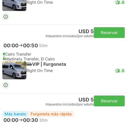
4.6
Right On Time
USD 5
Reservar
Impuestos incluidos
|
por adulto
00:00
00:50
50m
Cairo Transfer
Madinaty Transfer, El Cairo
VIP | Furgoneta
4.6
Right On Time
USD 5
Reservar
Impuestos incluidos
|
por adulto
Más barato
Furgoneta más rápida
00:00
00:30
30m