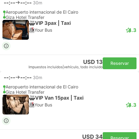
--:--
--:--
30m
Aeropuerto internacional de El Cairo
Giza Hotel Transfer
VIP 3pax | Taxi
4.3
Your Bus
USD 13
Reservar
Impuestos incluidos
|
vehículo, todo incluido
--:--
--:--
30m
Aeropuerto internacional de El Cairo
Giza Hotel Transfer
VIP Van 15pax | Taxi
4.3
Your Bus
USD 34
Reservar