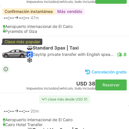
Impuestos incluidos
|
vehículo, todo incluido
Confirmación instantánea
Más vendido
--:--
--:--
47m
Aeropuerto internacional de El Cairo
Pyramids of Giza
Clase más popular
Standard 3pax | Taxi
4.8
Daytrip private transfer with English speaking driver
Cancelación gratis
USD 38
Reservar
Impuestos incluidos
|
vehículo, todo incluido
1 clase más desde USD 51
--:--
--:--
20m
Aeropuerto internacional de El Cairo
Cairo Hotel Transfer