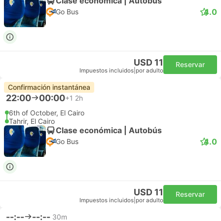
Clase económica | Autobús
4.0
Go Bus
USD 11
Reservar
Impuestos incluidos
|
por adulto
Confirmación instantánea
22:00
00:00
+1
2h
6th of October, El Cairo
Tahrir, El Cairo
Clase económica | Autobús
4.0
Go Bus
USD 11
Reservar
Impuestos incluidos
|
por adulto
--:--
--:--
30m