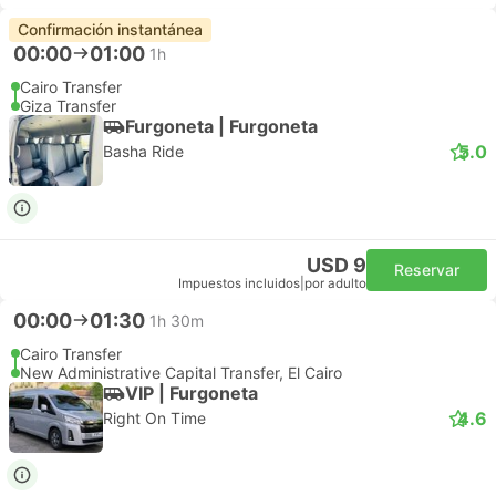
Confirmación instantánea
00:00
01:00
1h
Cairo Transfer
Giza Transfer
Furgoneta | Furgoneta
5.0
Basha Ride
USD 9
Reservar
Impuestos incluidos
|
por adulto
00:00
01:30
1h 30m
Cairo Transfer
New Administrative Capital Transfer, El Cairo
VIP | Furgoneta
4.6
Right On Time