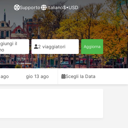
Supporto
Italiano
$•USD
giungi il
2 viaggiatori
Aggiorna
rno
 ago
gio 13 ago
Scegli la Data