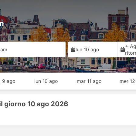
am
+ Ag
dam
lun 10 ago
rito
 9 ago
lun 10 ago
mar 11 ago
mer 12
il giorno 10 ago 2026