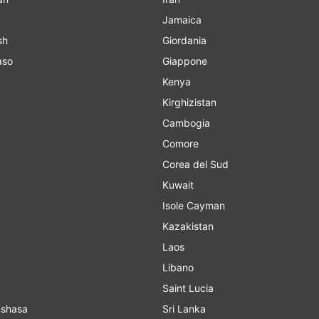
Jamaica
sh
Giordania
aso
Giappone
Kenya
Kirghizistan
Cambogia
Comore
Corea del Sud
Kuwait
Isole Cayman
Kazakistan
Laos
Libano
Saint Lucia
o Kinshasa
Sri Lanka