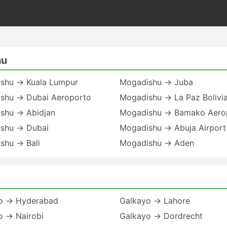
hu
shu → Kuala Lumpur
Mogadishu → Juba
shu → Dubai Aeroporto
Mogadishu → La Paz Bolivi
shu → Abidjan
Mogadishu → Bamako Aero
shu → Dubai
Mogadishu → Abuja Airport
shu → Bali
Mogadishu → Aden
o → Hyderabad
Galkayo → Lahore
o → Nairobi
Galkayo → Dordrecht