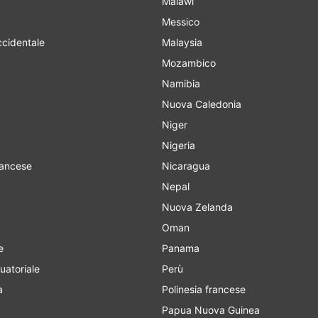
Malawi
Messico
cidentale
Malaysia
Mozambico
Namibia
Nuova Caledonia
Niger
Nigeria
rancese
Nicaragua
Nepal
Nuova Zelanda
Oman
e
Panama
uatoriale
Perù
a
Polinesia francese
Papua Nuova Guinea