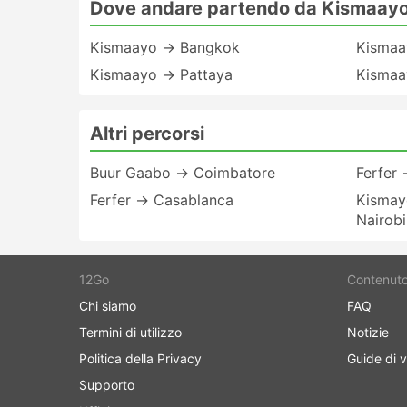
Dove andare partendo da Kismaay
Kismaayo → Bangkok
Kismaa
Kismaayo → Pattaya
Kismaa
Altri percorsi
Buur Gaabo → Coimbatore
Ferfer 
Ferfer → Casablanca
Kismayo
Nairob
12Go
Contenut
Chi siamo
FAQ
Termini di utilizzo
Notizie
Politica della Privacy
Guide di v
Supporto