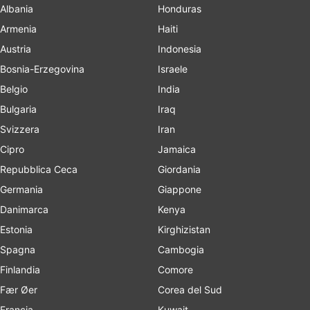
Albania
Honduras
Armenia
Haiti
Austria
Indonesia
Bosnia-Erzegovina
Israele
Belgio
India
Bulgaria
Iraq
Svizzera
Iran
Cipro
Jamaica
Repubblica Ceca
Giordania
Germania
Giappone
Danimarca
Kenya
Estonia
Kirghizistan
Spagna
Cambogia
Finlandia
Comore
Fær Øer
Corea del Sud
Francia
Kuwait