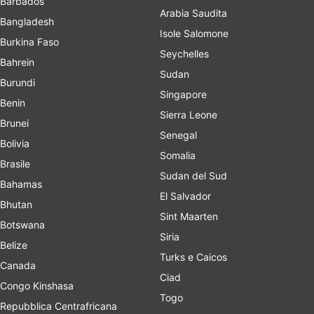
Barbados
Arabia Saudita
Bangladesh
Isole Salomone
Burkina Faso
Seychelles
Bahrein
Sudan
Burundi
Singapore
Benin
Sierra Leone
Brunei
Senegal
Bolivia
Somalia
Brasile
Sudan del Sud
Bahamas
El Salvador
Bhutan
Sint Maarten
Botswana
Siria
Belize
Turks e Caicos
Canada
Ciad
Congo Kinshasa
Togo
Repubblica Centrafricana