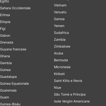
Egitto
Vietnam
Sahara Occidentale
Vanuatu
Eritrea
Samoa
Etiopia
Yemen
Figi
Sudafrica
Gabon
Zambia
Grenada
Zimbabwe
Guyana francese
Aruba
Ghana
Bermuda
Gambia
Micronesia
Guinea
Kiribati
Guadalupe
Saint Kitts e Nevis
Guinea Equatoriale
Niue
Guatemala
São Tomé e Príncipe
Guam
Isole Vergini Americane
Guinea-Bisáu