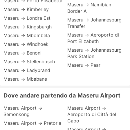
Maseru → Porto Elisabetta
Maseru → Namibian
Maseru → Kimberley
Border A
Maseru → Londra Est
Maseru → Johannesburg
Transfer
Maseru → Kingsburgh
Maseru → Aeroporto di
Maseru → Mbombela
Port Elizabeth
Maseru → Windhoek
Maseru → Johannesburg
Maseru → Benoni
Park Station
Maseru → Stellenbosch
Maseru → Paarl
Maseru → Ladybrand
Maseru → Mbabane
Dove andare partendo da Maseru Airport
Maseru Airport →
Maseru Airport →
Semonkong
Aeroporto di Città del
Capo
Maseru Airport → Pretoria
Maseru Airport →