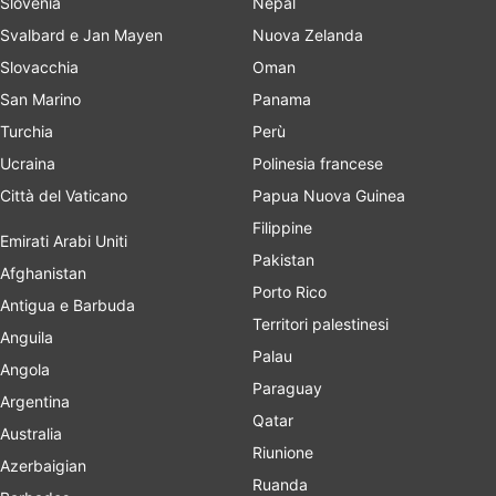
Slovenia
Nepal
Svalbard e Jan Mayen
Nuova Zelanda
Slovacchia
Oman
San Marino
Panama
Turchia
Perù
Ucraina
Polinesia francese
Città del Vaticano
Papua Nuova Guinea
Filippine
Emirati Arabi Uniti
Pakistan
Afghanistan
Porto Rico
Antigua e Barbuda
Territori palestinesi
Anguila
Palau
Angola
Paraguay
Argentina
Qatar
Australia
Riunione
Azerbaigian
Ruanda