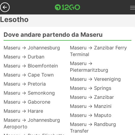
Lesotho
Dove andare partendo da Maseru
Maseru → Johannesburg
Maseru → Zanzibar Ferry
Terminal
Maseru → Durban
Maseru →
Maseru → Bloemfontein
Pietermaritzburg
Maseru → Cape Town
Maseru → Vereeniging
Maseru → Pretoria
Maseru → Springs
Maseru → Semonkong
Maseru → Zanzibar
Maseru → Gaborone
Maseru → Manzini
Maseru → Harare
Maseru → Maputo
Maseru → Johannesburg
Maseru → Randburg
Aeroporto
Transfer