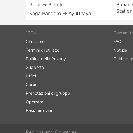
Sibut → Bintulu
Bouar 
Station
Kaga Bandoro → Ayutthaya
12Go
Contenut
Chi siamo
FAQ
Termini di utilizzo
Notizie
Politica della Privacy
Guide di v
Supporto
Uffici
Career
Prenotazioni di gruppo
Operatori
Pass ferroviari
Regions and Countries