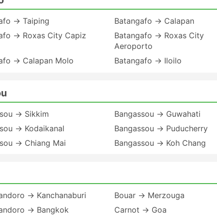
afo → Taiping
Batangafo → Calapan
afo → Roxas City Capiz
Batangafo → Roxas City
Aeroporto
afo → Calapan Molo
Batangafo → Iloilo
ou
sou → Sikkim
Bangassou → Guwahati
sou → Kodaikanal
Bangassou → Puducherry
sou → Chiang Mai
Bangassou → Koh Chang
andoro → Kanchanaburi
Bouar → Merzouga
andoro → Bangkok
Carnot → Goa