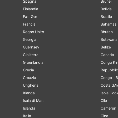
Spagna
Brunei
Finlandia
Bolivia
Fær Øer
Brasile
Francia
Bahamas
Regno Unito
Bhutan
Georgia
Botswana
Guernsey
Belize
Gibilterra
Canada
Groenlandia
Cong
Grecia
Repubblic
Croazia
Congo - B
Ungheria
Costa dAv
Irlanda
Isole Coo
Isola di Man
Cile
Islanda
Camerun
Italia
Cina