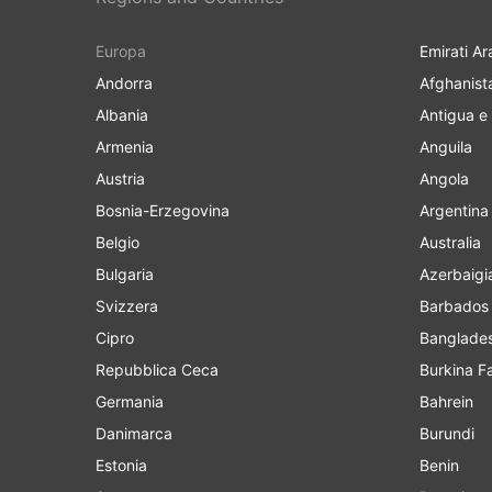
Europa
Emirati Ar
Andorra
Afghanist
Albania
Antigua e
Armenia
Anguila
Austria
Angola
Bosnia-Erzegovina
Argentina
Belgio
Australia
Bulgaria
Azerbaigi
Svizzera
Barbados
Cipro
Banglade
Repubblica Ceca
Burkina F
Germania
Bahrein
Danimarca
Burundi
Estonia
Benin