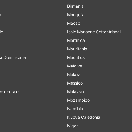
Birmania
a
Mongolia
Macao
de
Isole Marianne Settentrionali
Martinica
Mauritania
a Dominicana
Mauritius
Maldive
Malawi
Messico
cidentale
Malaysia
Mozambico
Namibia
Nuova Caledonia
Niger