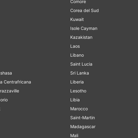
Comore
Corea del Sud
Kuwait
Isole Cayman
Kazakistan
Laos
Libano
Saint Lucia
o Kinshasa
Sri Lanka
a Centrafricana
Liberia
razzaville
Lesotho
orio
Libia
k
Marocco
Saint-Martin
Madagascar
Mali