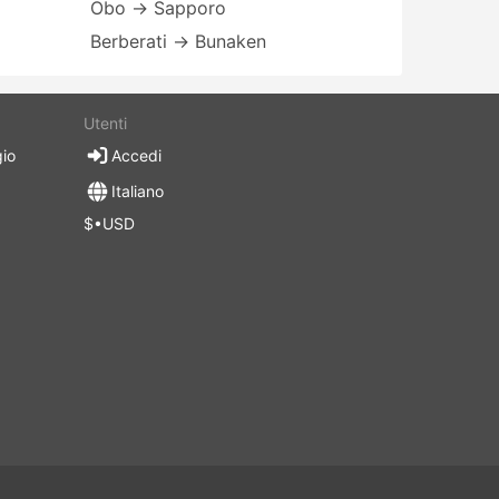
Obo → Sapporo
Berberati → Bunaken
Utenti
gio
Accedi
Italiano
$•USD