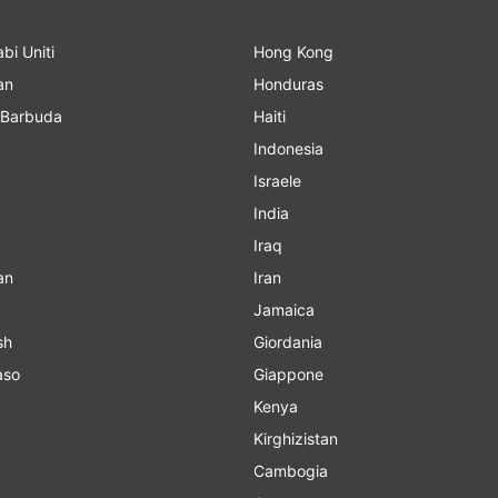
abi Uniti
Hong Kong
an
Honduras
 Barbuda
Haiti
Indonesia
Israele
India
Iraq
an
Iran
Jamaica
sh
Giordania
aso
Giappone
Kenya
Kirghizistan
Cambogia