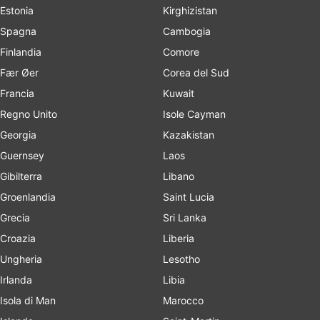
Estonia
Kirghizistan
Spagna
Cambogia
Finlandia
Comore
Fær Øer
Corea del Sud
Francia
Kuwait
Regno Unito
Isole Cayman
Georgia
Kazakistan
Guernsey
Laos
Gibilterra
Libano
Groenlandia
Saint Lucia
Grecia
Sri Lanka
Croazia
Liberia
Ungheria
Lesotho
Irlanda
Libia
Isola di Man
Marocco