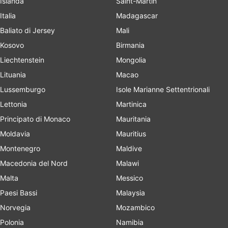
Islanda
Saint-Martin
Italia
Madagascar
Baliato di Jersey
Mali
Kosovo
Birmania
Liechtenstein
Mongolia
Lituania
Macao
Lussemburgo
Isole Marianne Settentrionali
Lettonia
Martinica
Principato di Monaco
Mauritania
Moldavia
Mauritius
Montenegro
Maldive
Macedonia del Nord
Malawi
Malta
Messico
Paesi Bassi
Malaysia
Norvegia
Mozambico
Polonia
Namibia