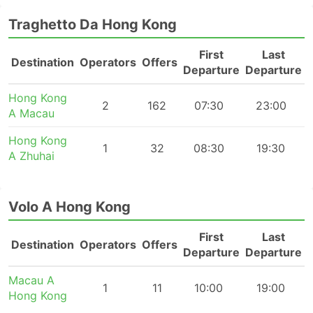
Traghetto Da Hong Kong
First
Last
Destination
Operators
Offers
Departure
Departure
Hong Kong
2
162
07:30
23:00
A Macau
Hong Kong
1
32
08:30
19:30
A Zhuhai
Volo A Hong Kong
First
Last
Destination
Operators
Offers
Departure
Departure
Macau A
1
11
10:00
19:00
Hong Kong