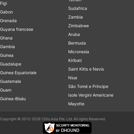
Figi
Sudafrica
Gabon
Zambia
Grenada
Zimbabwe
Guyana francese
Aruba
Ghana
Bermuda
Gambia
Micronesia
Guinea
Kiribati
Guadalupe
Saint Kitts e Nevis
Guinea Equatoriale
Niue
Guatemala
São Tomé e Príncipe
Guam
Isole Vergini Americane
Guinea-Bisáu
Mayotte
Copyright © 2012-2026 12Go Asia Pte. Ltd. All rights Reserved.