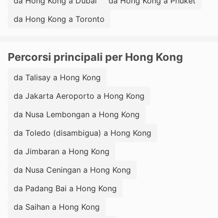
da Hong Kong a Dubai
da Hong Kong a Phuket
da Hong Kong a Toronto
Percorsi principali per Hong Kong
da Talisay a Hong Kong
da Jakarta Aeroporto a Hong Kong
da Nusa Lembongan a Hong Kong
da Toledo (disambigua) a Hong Kong
da Jimbaran a Hong Kong
da Nusa Ceningan a Hong Kong
da Padang Bai a Hong Kong
da Saihan a Hong Kong