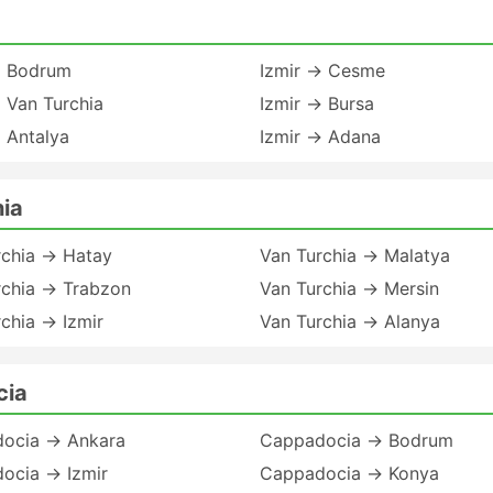
→ Bodrum
Izmir → Cesme
 Van Turchia
Izmir → Bursa
 Antalya
Izmir → Adana
ia
rchia → Hatay
Van Turchia → Malatya
rchia → Trabzon
Van Turchia → Mersin
chia → Izmir
Van Turchia → Alanya
cia
ocia → Ankara
Cappadocia → Bodrum
ocia → Izmir
Cappadocia → Konya