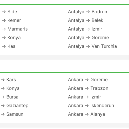
a → Side
Antalya → Bodrum
a → Kemer
Antalya → Belek
a → Marmaris
Antalya → Izmir
a → Konya
Antalya → Goreme
a → Kas
Antalya → Van Turchia
 → Kars
Ankara → Goreme
 → Konya
Ankara → Trabzon
 → Bursa
Ankara → Izmir
 → Gaziantep
Ankara → Iskenderun
 → Samsun
Ankara → Alanya