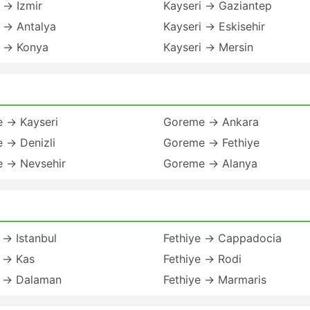
 → Izmir
Kayseri → Gaziantep
 → Antalya
Kayseri → Eskisehir
i → Konya
Kayseri → Mersin
 → Kayseri
Goreme → Ankara
 → Denizli
Goreme → Fethiye
 → Nevsehir
Goreme → Alanya
 → Istanbul
Fethiye → Cappadocia
e → Kas
Fethiye → Rodi
e → Dalaman
Fethiye → Marmaris