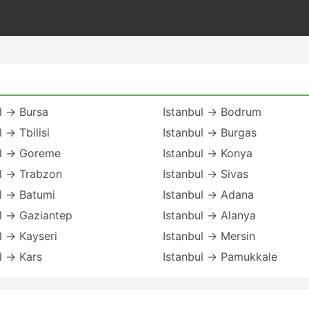
l → Bursa
Istanbul → Bodrum
l → Tbilisi
Istanbul → Burgas
ul → Goreme
Istanbul → Konya
ul → Trabzon
Istanbul → Sivas
l → Batumi
Istanbul → Adana
l → Gaziantep
Istanbul → Alanya
l → Kayseri
Istanbul → Mersin
l → Kars
Istanbul → Pamukkale