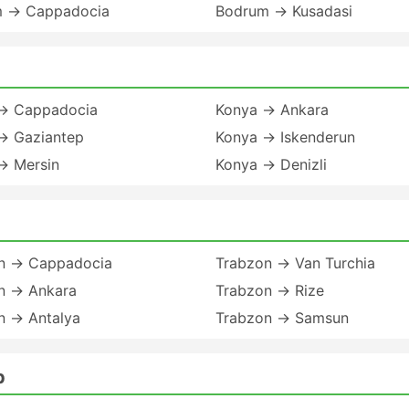
 → Cappadocia
Bodrum → Kusadasi
→ Cappadocia
Konya → Ankara
→ Gaziantep
Konya → Iskenderun
→ Mersin
Konya → Denizli
n → Cappadocia
Trabzon → Van Turchia
n → Ankara
Trabzon → Rize
n → Antalya
Trabzon → Samsun
p