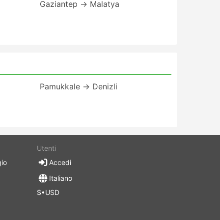
Gaziantep → Malatya
Pamukkale → Denizli
Utenti
gio
Accedi
Italiano
$•USD