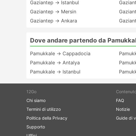
Gaziantep → Istanbul
Gazian
Gaziantep → Mersin
Gazian
Gaziantep → Ankara
Gazian
Dove andare partendo da Pamukka
Pamukkale → Cappadocia
Pamukk
Pamukkale → Antalya
Pamukk
Pamukkale → Istanbul
Pamukk
12Go
Contenut
Chi siamo
FAQ
Termini di utilizzo
Notizie
Politica della Privacy
Guide di v
Supporto
Uffici