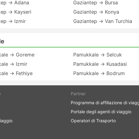
tep → Adana
Gaziantep → Bursa
tep → Kayseri
Gaziantep → Konya
tep → Izmir
Gaziantep → Van Turchia
le
ale → Goreme
Pamukkale → Selcuk
ale → Izmir
Pamukkale → Kusadasi
ale → Fethiye
Pamukkale → Bodrum
o
Partner
Programma di affiliazione di viag
Portale degli agenti di viaggio
iaggio
Operatori di Trasporto