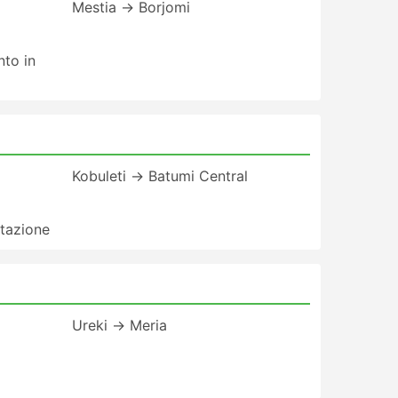
Mestia → Borjomi
nto in
Kobuleti → Batumi Central
Stazione
Ureki → Meria