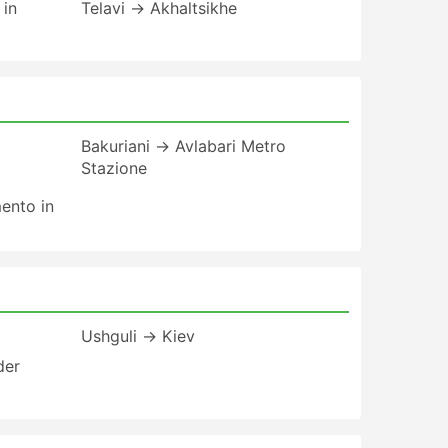
 in
Telavi → Akhaltsikhe
Bakuriani → Avlabari Metro
Stazione
mento in
Ushguli → Kiev
der