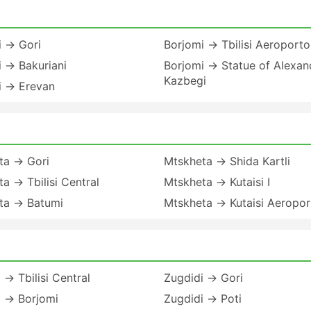
i → Gori
Borjomi → Tbilisi Aeroporto
 → Bakuriani
Borjomi → Statue of Alexan
Kazbegi
i → Erevan
ta → Gori
Mtskheta → Shida Kartli
a → Tbilisi Central
Mtskheta → Kutaisi I
ta → Batumi
Mtskheta → Kutaisi Aeropor
 → Tbilisi Central
Zugdidi → Gori
i → Borjomi
Zugdidi → Poti