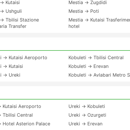
→ Kutaisi
Mestia → Zugdidi
 → Ushguli
Mestia → Poti
→ Tbilisi Stazione
Mestia → Kutaisi Trasferime
aria Transfer
hotel
i → Kutaisi Aeroporto
Kobuleti → Tbilisi Central
i → Kutaisi
Kobuleti → Erevan
i → Ureki
Kobuleti → Avlabari Metro 
 Kutaisi Aeroporto
Ureki → Kobuleti
 Tbilisi Central
Ureki → Ozurgeti
 Hotel Asterion Palace
Ureki → Erevan