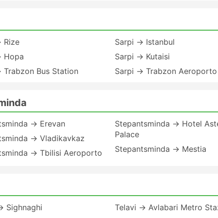
 Rize
Sarpi → Istanbul
→ Hopa
Sarpi → Kutaisi
 Trabzon Bus Station
Sarpi → Trabzon Aeroporto
sminda
tsminda → Erevan
Stepantsminda → Hotel Ast
Palace
tsminda → Vladikavkaz
Stepantsminda → Mestia
sminda → Tbilisi Aeroporto
→ Sighnaghi
Telavi → Avlabari Metro Sta