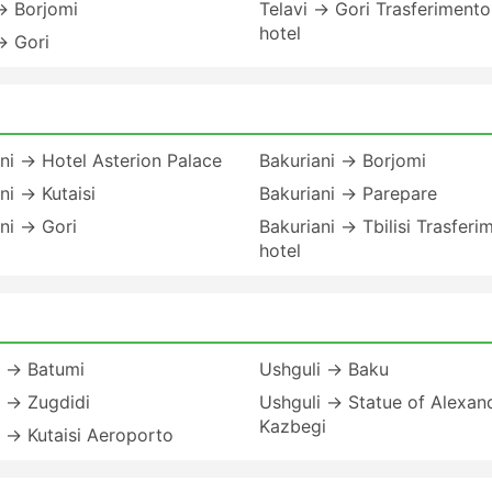
→ Borjomi
Telavi → Gori Trasferimento
hotel
→ Gori
ni → Hotel Asterion Palace
Bakuriani → Borjomi
ni → Kutaisi
Bakuriani → Parepare
ni → Gori
Bakuriani → Tbilisi Trasferi
hotel
i → Batumi
Ushguli → Baku
i → Zugdidi
Ushguli → Statue of Alexan
Kazbegi
 → Kutaisi Aeroporto