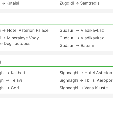
 → Kutaisi
Zugdidi → Samtredia
 → Hotel Asterion Palace
Gudauri → Vladikavkaz
i → Mineralnye Vody
Gudauri → Vladikavkaz
e Degli autobus
Gudauri → Batumi
i
ghi → Kakheti
Sighnaghi → Hotel Asterion
hi → Telavi
Sighnaghi → Tbilisi Aeropor
ghi → Gori
Sighnaghi → Vana Kuuste