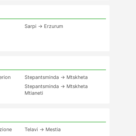
Sarpi → Erzurum
erion
Stepantsminda → Mtskheta
Stepantsminda → Mtskheta
Mtianeti
zione
Telavi → Mestia