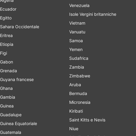
Algeria
Venezuela
Ecuador
Isole Vergini britanniche
Egitto
Vietnam
Sahara Occidentale
Vanuatu
Eritrea
Samoa
Etiopia
Yemen
Figi
Sudafrica
Gabon
Zambia
Grenada
Zimbabwe
Guyana francese
Aruba
Ghana
Bermuda
Gambia
Micronesia
Guinea
Kiribati
Guadalupe
Saint Kitts e Nevis
Guinea Equatoriale
Niue
Guatemala