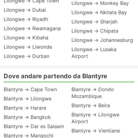
Lilongwe → Cape Town
Lilongwe → Monkey Bay
Lilongwe → Dubai
Lilongwe → Nkhata Bay
Lilongwe → Riyadh
Lilongwe → Sharjah
Lilongwe → Rwamagana
Lilongwe → Chipata
Lilongwe → Kibaha
Lilongwe → Johannesburg
Lilongwe → Liwonde
Lilongwe → Lusaka
Lilongwe → Durban
Airport
Dove andare partendo da Blantyre
Blantyre → Cape Town
Blantyre → Dondo
Mozambique
Blantyre → Lilongwe
Blantyre → Beira
Blantyre → Harare
Blantyre → Lilongwe
Blantyre → Bangkok
Airport
Blantyre → Dar es Salaam
Blantyre → Vientiane
Blantyre → Mangochi