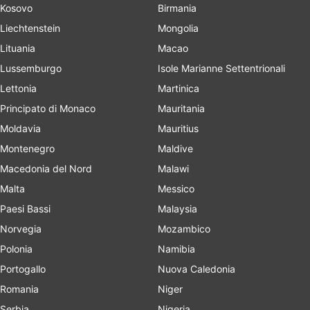
Kosovo
Birmania
Liechtenstein
Mongolia
Lituania
Macao
Lussemburgo
Isole Marianne Settentrionali
Lettonia
Martinica
Principato di Monaco
Mauritania
Moldavia
Mauritius
Montenegro
Maldive
Macedonia del Nord
Malawi
Malta
Messico
Paesi Bassi
Malaysia
Norvegia
Mozambico
Polonia
Namibia
Portogallo
Nuova Caledonia
Romania
Niger
Serbia
Nigeria