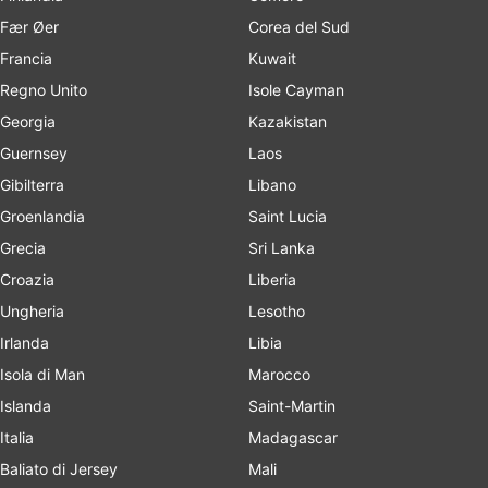
Fær Øer
Corea del Sud
Francia
Kuwait
Regno Unito
Isole Cayman
Georgia
Kazakistan
Guernsey
Laos
Gibilterra
Libano
Groenlandia
Saint Lucia
Grecia
Sri Lanka
Croazia
Liberia
Ungheria
Lesotho
Irlanda
Libia
Isola di Man
Marocco
Islanda
Saint-Martin
Italia
Madagascar
Baliato di Jersey
Mali