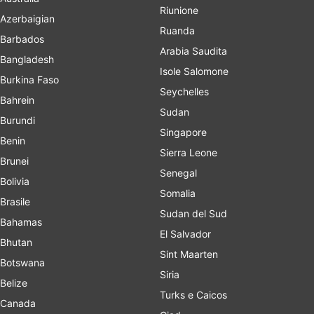
Riunione
Azerbaigian
Ruanda
Barbados
Arabia Saudita
Bangladesh
Isole Salomone
Burkina Faso
Seychelles
Bahrein
Sudan
Burundi
Singapore
Benin
Sierra Leone
Brunei
Senegal
Bolivia
Somalia
Brasile
Sudan del Sud
Bahamas
El Salvador
Bhutan
Sint Maarten
Botswana
Siria
Belize
Turks e Caicos
Canada