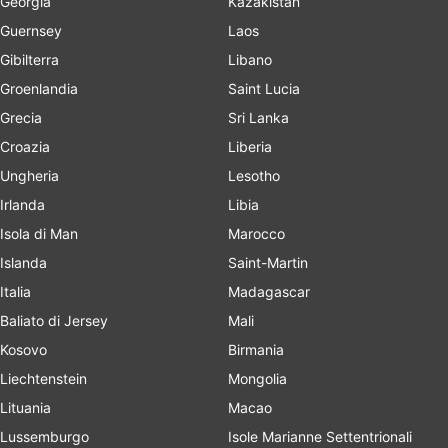
Georgia
Kazakistan
Guernsey
Laos
Gibilterra
Libano
Groenlandia
Saint Lucia
Grecia
Sri Lanka
Croazia
Liberia
Ungheria
Lesotho
Irlanda
Libia
Isola di Man
Marocco
Islanda
Saint-Martin
Italia
Madagascar
Baliato di Jersey
Mali
Kosovo
Birmania
Liechtenstein
Mongolia
Lituania
Macao
Lussemburgo
Isole Marianne Settentrionali