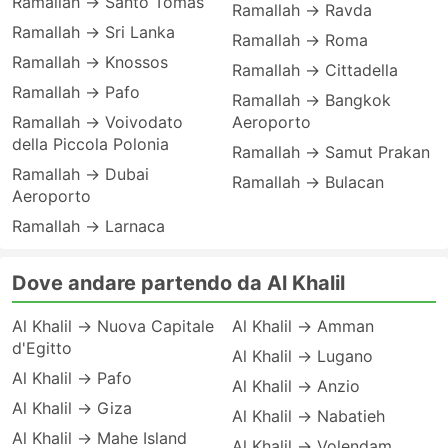
Ramallah → Santo Tomas
Ramallah → Ravda
Ramallah → Sri Lanka
Ramallah → Roma
Ramallah → Knossos
Ramallah → Cittadella
Ramallah → Pafo
Ramallah → Bangkok
Ramallah → Voivodato
Aeroporto
della Piccola Polonia
Ramallah → Samut Prakan
Ramallah → Dubai
Ramallah → Bulacan
Aeroporto
Ramallah → Larnaca
Dove andare partendo da Al Khalil
Al Khalil → Nuova Capitale
Al Khalil → Amman
d'Egitto
Al Khalil → Lugano
Al Khalil → Pafo
Al Khalil → Anzio
Al Khalil → Giza
Al Khalil → Nabatieh
Al Khalil → Mahe Island
Al Khalil → Volendam