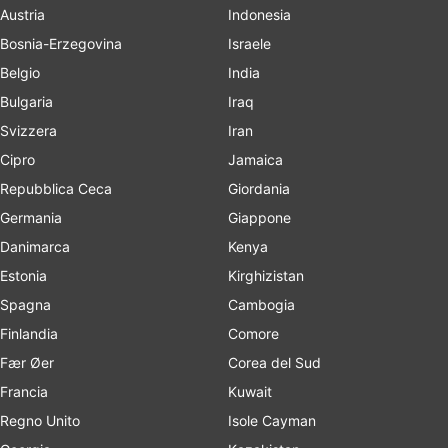
Austria
Indonesia
Bosnia-Erzegovina
Israele
Belgio
India
Bulgaria
Iraq
Svizzera
Iran
Cipro
Jamaica
Repubblica Ceca
Giordania
Germania
Giappone
Danimarca
Kenya
Estonia
Kirghizistan
Spagna
Cambogia
Finlandia
Comore
Fær Øer
Corea del Sud
Francia
Kuwait
Regno Unito
Isole Cayman