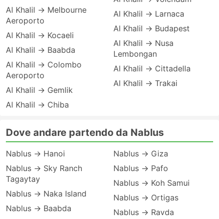
Al Khalil → Melbourne
Al Khalil → Larnaca
Aeroporto
Al Khalil → Budapest
Al Khalil → Kocaeli
Al Khalil → Nusa
Al Khalil → Baabda
Lembongan
Al Khalil → Colombo
Al Khalil → Cittadella
Aeroporto
Al Khalil → Trakai
Al Khalil → Gemlik
Al Khalil → Chiba
Dove andare partendo da Nablus
Nablus → Hanoi
Nablus → Giza
Nablus → Sky Ranch
Nablus → Pafo
Tagaytay
Nablus → Koh Samui
Nablus → Naka Island
Nablus → Ortigas
Nablus → Baabda
Nablus → Ravda