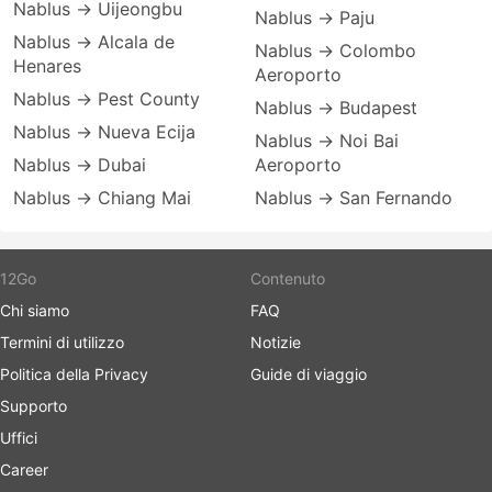
Nablus → Uijeongbu
Nablus → Paju
Nablus → Alcala de
Nablus → Colombo
Henares
Aeroporto
Nablus → Pest County
Nablus → Budapest
Nablus → Nueva Ecija
Nablus → Noi Bai
Nablus → Dubai
Aeroporto
Nablus → Chiang Mai
Nablus → San Fernando
12Go
Contenuto
Chi siamo
FAQ
Termini di utilizzo
Notizie
Politica della Privacy
Guide di viaggio
Supporto
Uffici
Career