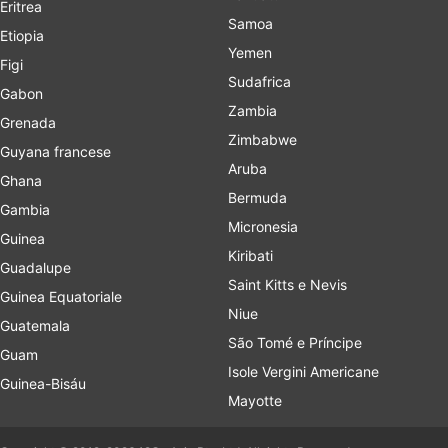
Eritrea
Samoa
Etiopia
Yemen
Figi
Sudafrica
Gabon
Zambia
Grenada
Zimbabwe
Guyana francese
Aruba
Ghana
Bermuda
Gambia
Micronesia
Guinea
Kiribati
Guadalupe
Saint Kitts e Nevis
Guinea Equatoriale
Niue
Guatemala
São Tomé e Príncipe
Guam
Isole Vergini Americane
Guinea-Bisáu
Mayotte