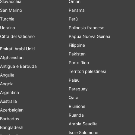
Slovacchia
Oman
San Marino
Panama
Turchia
Perù
Ucraina
Polinesia francese
Città del Vaticano
Papua Nuova Guinea
Filippine
Emirati Arabi Uniti
Pakistan
Afghanistan
Porto Rico
Antigua e Barbuda
Territori palestinesi
Anguila
Palau
Angola
Paraguay
Argentina
Qatar
Australia
Riunione
Azerbaigian
Ruanda
Barbados
Arabia Saudita
Bangladesh
Isole Salomone