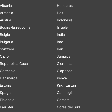
Albania
Honduras
Armenia
Haiti
Austria
Indonesia
Bosnia-Erzegovina
Israele
Belgio
India
Bulgaria
Iraq
Svizzera
Iran
Cipro
Jamaica
Repubblica Ceca
Giordania
Germania
Giappone
Danimarca
Kenya
Estonia
Kirghizistan
Spagna
Cambogia
Finlandia
Comore
Fær Øer
Corea del Sud