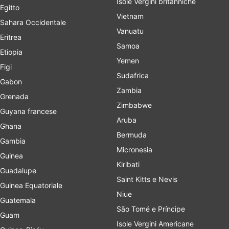
Isole Vergini britanniche
Egitto
Vietnam
Sahara Occidentale
Vanuatu
Eritrea
Samoa
Etiopia
Yemen
Figi
Sudafrica
Gabon
Zambia
Grenada
Zimbabwe
Guyana francese
Aruba
Ghana
Bermuda
Gambia
Micronesia
Guinea
Kiribati
Guadalupe
Saint Kitts e Nevis
Guinea Equatoriale
Niue
Guatemala
São Tomé e Príncipe
Guam
Isole Vergini Americane