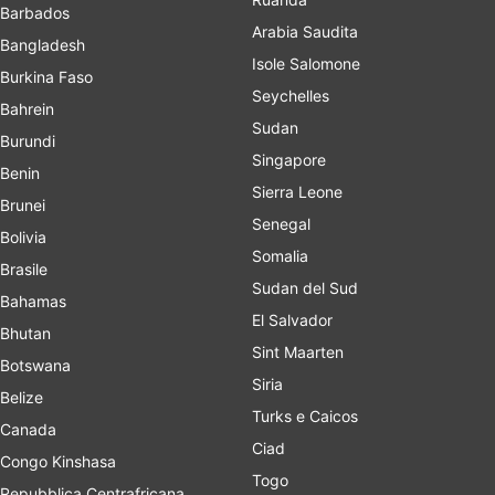
Barbados
Arabia Saudita
Bangladesh
Isole Salomone
Burkina Faso
Seychelles
Bahrein
Sudan
Burundi
Singapore
Benin
Sierra Leone
Brunei
Senegal
Bolivia
Somalia
Brasile
Sudan del Sud
Bahamas
El Salvador
Bhutan
Sint Maarten
Botswana
Siria
Belize
Turks e Caicos
Canada
Ciad
Congo Kinshasa
Togo
Repubblica Centrafricana