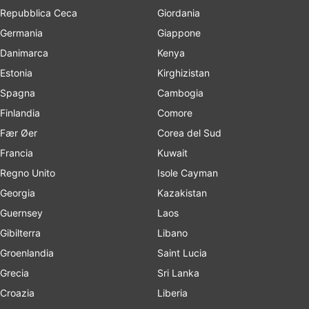
Repubblica Ceca
Giordania
Germania
Giappone
Danimarca
Kenya
Estonia
Kirghizistan
Spagna
Cambogia
Finlandia
Comore
Fær Øer
Corea del Sud
Francia
Kuwait
Regno Unito
Isole Cayman
Georgia
Kazakistan
Guernsey
Laos
Gibilterra
Libano
Groenlandia
Saint Lucia
Grecia
Sri Lanka
Croazia
Liberia