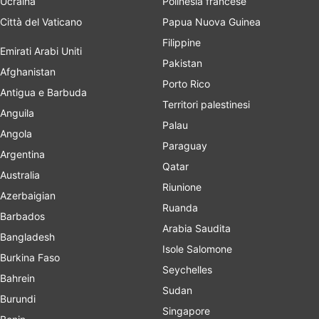
Ucraina
Polinesia francese
Città del Vaticano
Papua Nuova Guinea
Filippine
Emirati Arabi Uniti
Pakistan
Afghanistan
Porto Rico
Antigua e Barbuda
Territori palestinesi
Anguila
Palau
Angola
Paraguay
Argentina
Qatar
Australia
Riunione
Azerbaigian
Ruanda
Barbados
Arabia Saudita
Bangladesh
Isole Salomone
Burkina Faso
Seychelles
Bahrein
Sudan
Burundi
Singapore