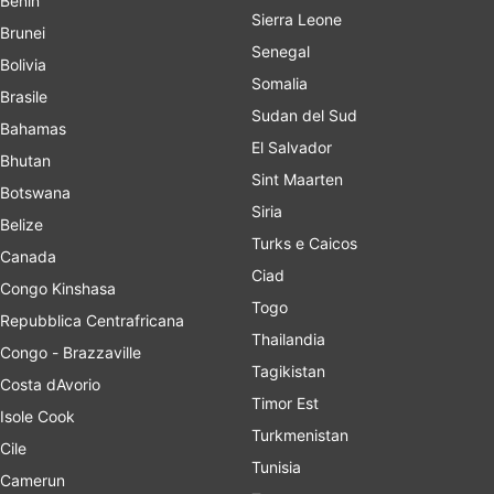
Benin
Sierra Leone
Brunei
Senegal
Bolivia
Somalia
Brasile
Sudan del Sud
Bahamas
El Salvador
Bhutan
Sint Maarten
Botswana
Siria
Belize
Turks e Caicos
Canada
Ciad
Congo Kinshasa
Togo
Repubblica Centrafricana
Thailandia
Congo - Brazzaville
Tagikistan
Costa dAvorio
Timor Est
Isole Cook
Turkmenistan
Cile
Tunisia
Camerun