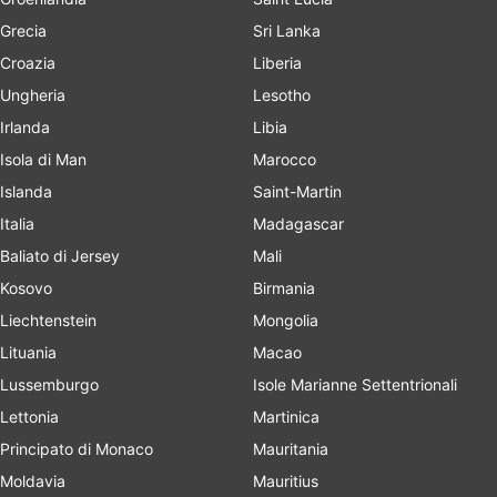
Grecia
Sri Lanka
Croazia
Liberia
Ungheria
Lesotho
Irlanda
Libia
Isola di Man
Marocco
Islanda
Saint-Martin
Italia
Madagascar
Baliato di Jersey
Mali
Kosovo
Birmania
Liechtenstein
Mongolia
Lituania
Macao
Lussemburgo
Isole Marianne Settentrionali
Lettonia
Martinica
Principato di Monaco
Mauritania
Moldavia
Mauritius