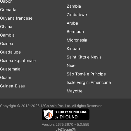
Gabon
Zambia
Grenada
Zimbabwe
Guyana francese
Aruba
Ghana
Bermuda
Gambia
Micronesia
Guinea
Kiribati
Guadalupe
Saint Kitts e Nevis
Guinea Equatoriale
Niue
Guatemala
São Tomé e Príncipe
Guam
Isole Vergini Americane
Guinea-Bisáu
Mayotte
Copyright © 2012-2026 12Go Asia Pte. Ltd. All rights Reserved.
Version: 2675.3970 - 5.0.559