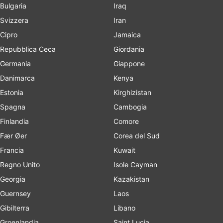
Bulgaria
Iraq
Svizzera
Iran
Cipro
Jamaica
Repubblica Ceca
Giordania
Germania
Giappone
Danimarca
Kenya
Estonia
Kirghizistan
Spagna
Cambogia
Finlandia
Comore
Fær Øer
Corea del Sud
Francia
Kuwait
Regno Unito
Isole Cayman
Georgia
Kazakistan
Guernsey
Laos
Gibilterra
Libano
Groenlandia
Saint Lucia