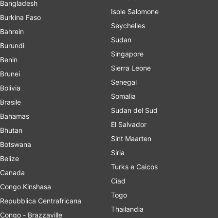
Bangladesh
Isole Salomone
Burkina Faso
Seychelles
Bahrein
Sudan
Burundi
Singapore
Benin
Sierra Leone
Brunei
Senegal
Bolivia
Somalia
Brasile
Sudan del Sud
Bahamas
El Salvador
Bhutan
Sint Maarten
Botswana
Siria
Belize
Turks e Caicos
Canada
Ciad
Congo Kinshasa
Togo
Repubblica Centrafricana
Thailandia
Congo - Brazzaville