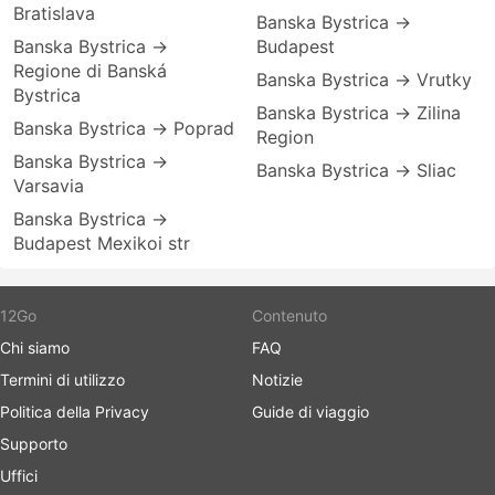
Bratislava
Banska Bystrica →
Banska Bystrica →
Budapest
Regione di Banská
Banska Bystrica → Vrutky
Bystrica
Banska Bystrica → Zilina
Banska Bystrica → Poprad
Region
Banska Bystrica →
Banska Bystrica → Sliac
Varsavia
Banska Bystrica →
Budapest Mexikoi str
12Go
Contenuto
Chi siamo
FAQ
Termini di utilizzo
Notizie
Politica della Privacy
Guide di viaggio
Supporto
Uffici