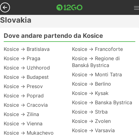
Slovakia
Dove andare partendo da Kosice
Kosice → Bratislava
Kosice → Francoforte
Kosice → Praga
Kosice → Regione di
Banská Bystrica
Kosice → Uzhhorod
Kosice → Monti Tatra
Kosice → Budapest
Kosice → Berlino
Kosice → Presov
Kosice → Kysak
Kosice → Poprad
Kosice → Banska Bystrica
Kosice → Cracovia
Kosice → Strba
Kosice → Zilina
Kosice → Zvolen
Kosice → Vienna
Kosice → Varsavia
Kosice → Mukachevo