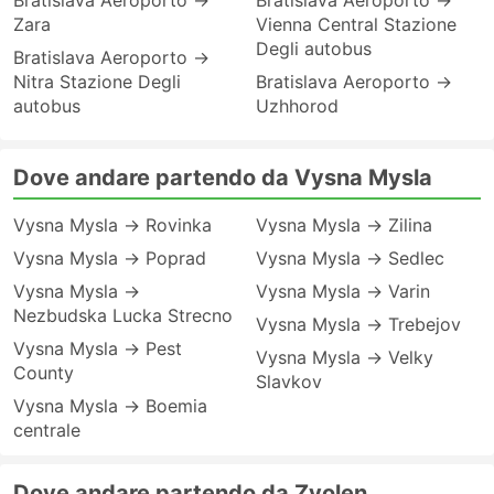
Bratislava Aeroporto →
Bratislava Aeroporto →
Zara
Vienna Central Stazione
Degli autobus
Bratislava Aeroporto →
Nitra Stazione Degli
Bratislava Aeroporto →
autobus
Uzhhorod
Dove andare partendo da Vysna Mysla
Vysna Mysla → Rovinka
Vysna Mysla → Zilina
Vysna Mysla → Poprad
Vysna Mysla → Sedlec
Vysna Mysla →
Vysna Mysla → Varin
Nezbudska Lucka Strecno
Vysna Mysla → Trebejov
Vysna Mysla → Pest
Vysna Mysla → Velky
County
Slavkov
Vysna Mysla → Boemia
centrale
Dove andare partendo da Zvolen