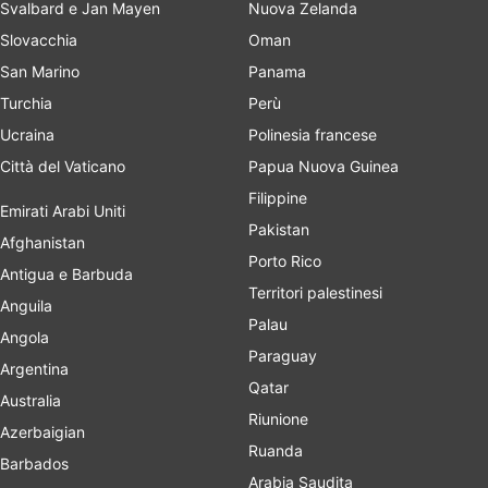
Svalbard e Jan Mayen
Nuova Zelanda
Slovacchia
Oman
San Marino
Panama
Turchia
Perù
Ucraina
Polinesia francese
Città del Vaticano
Papua Nuova Guinea
Filippine
Emirati Arabi Uniti
Pakistan
Afghanistan
Porto Rico
Antigua e Barbuda
Territori palestinesi
Anguila
Palau
Angola
Paraguay
Argentina
Qatar
Australia
Riunione
Azerbaigian
Ruanda
Barbados
Arabia Saudita