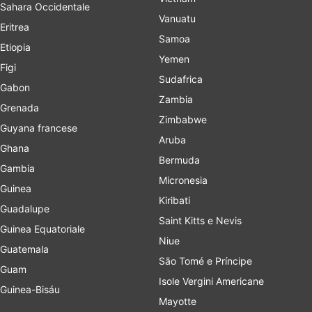
Sahara Occidentale
Vanuatu
Eritrea
Samoa
Etiopia
Yemen
Figi
Sudafrica
Gabon
Zambia
Grenada
Zimbabwe
Guyana francese
Aruba
Ghana
Bermuda
Gambia
Micronesia
Guinea
Kiribati
Guadalupe
Saint Kitts e Nevis
Guinea Equatoriale
Niue
Guatemala
São Tomé e Príncipe
Guam
Isole Vergini Americane
Guinea-Bisáu
Mayotte