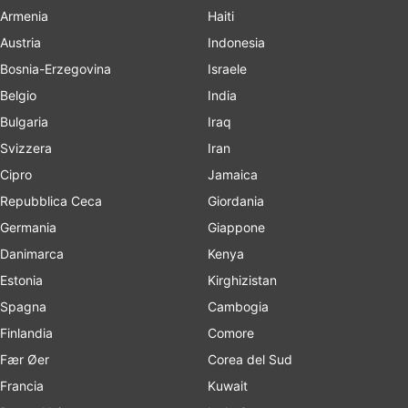
Armenia
Haiti
Austria
Indonesia
Bosnia-Erzegovina
Israele
Belgio
India
Bulgaria
Iraq
Svizzera
Iran
Cipro
Jamaica
Repubblica Ceca
Giordania
Germania
Giappone
Danimarca
Kenya
Estonia
Kirghizistan
Spagna
Cambogia
Finlandia
Comore
Fær Øer
Corea del Sud
Francia
Kuwait