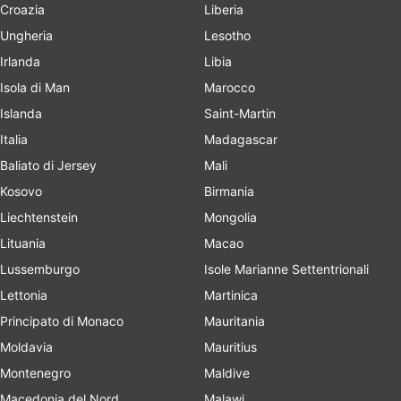
Croazia
Liberia
Ungheria
Lesotho
Irlanda
Libia
Isola di Man
Marocco
Islanda
Saint-Martin
Italia
Madagascar
Baliato di Jersey
Mali
Kosovo
Birmania
Liechtenstein
Mongolia
Lituania
Macao
Lussemburgo
Isole Marianne Settentrionali
Lettonia
Martinica
Principato di Monaco
Mauritania
Moldavia
Mauritius
Montenegro
Maldive
Macedonia del Nord
Malawi