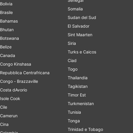
Senegal
Bolivia
Somalia
Brasile
Sudan del Sud
Bahamas
El Salvador
Bhutan
Sint Maarten
Botswana
Siria
Belize
Turks e Caicos
Canada
Ciad
Congo Kinshasa
Togo
Repubblica Centrafricana
Thailandia
Congo - Brazzaville
Tagikistan
Costa dAvorio
Timor Est
Isole Cook
Turkmenistan
Cile
Tunisia
Camerun
Tonga
Cina
Trinidad e Tobago
Colombia