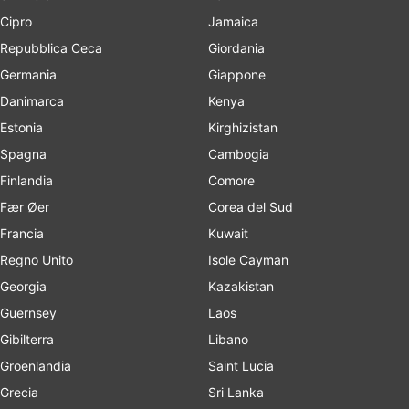
Cipro
Jamaica
Repubblica Ceca
Giordania
Germania
Giappone
Danimarca
Kenya
Estonia
Kirghizistan
Spagna
Cambogia
Finlandia
Comore
Fær Øer
Corea del Sud
Francia
Kuwait
Regno Unito
Isole Cayman
Georgia
Kazakistan
Guernsey
Laos
Gibilterra
Libano
Groenlandia
Saint Lucia
Grecia
Sri Lanka