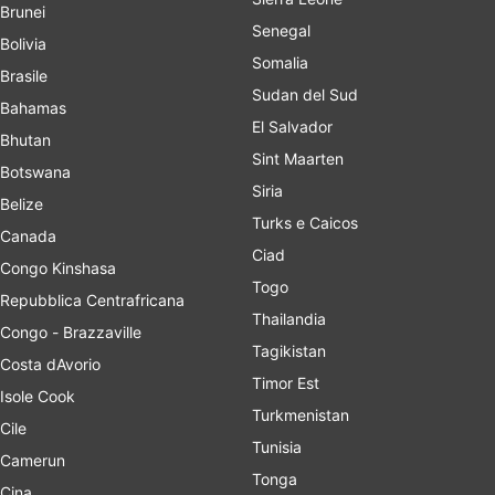
Brunei
Senegal
Bolivia
Somalia
Brasile
Sudan del Sud
Bahamas
El Salvador
Bhutan
Sint Maarten
Botswana
Siria
Belize
Turks e Caicos
Canada
Ciad
Congo Kinshasa
Togo
Repubblica Centrafricana
Thailandia
Congo - Brazzaville
Tagikistan
Costa dAvorio
Timor Est
Isole Cook
Turkmenistan
Cile
Tunisia
Camerun
Tonga
Cina