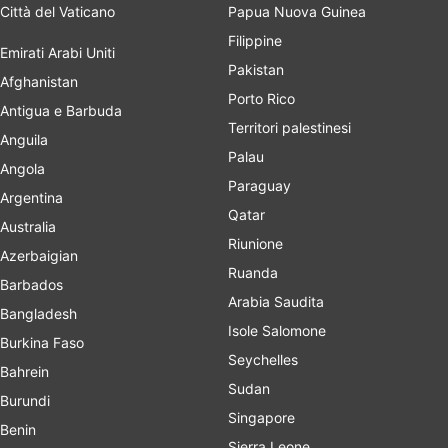
Città del Vaticano
Papua Nuova Guinea
Filippine
Emirati Arabi Uniti
Pakistan
Afghanistan
Porto Rico
Antigua e Barbuda
Territori palestinesi
Anguila
Palau
Angola
Paraguay
Argentina
Qatar
Australia
Riunione
Azerbaigian
Ruanda
Barbados
Arabia Saudita
Bangladesh
Isole Salomone
Burkina Faso
Seychelles
Bahrein
Sudan
Burundi
Singapore
Benin
Sierra Leone