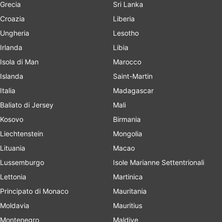
Grecia
Sri Lanka
Croazia
Liberia
Ungheria
Lesotho
Irlanda
Libia
Isola di Man
Marocco
Islanda
Saint-Martin
Italia
Madagascar
Baliato di Jersey
Mali
Kosovo
Birmania
Liechtenstein
Mongolia
Lituania
Macao
Lussemburgo
Isole Marianne Settentrionali
Lettonia
Martinica
Principato di Monaco
Mauritania
Moldavia
Mauritius
Montenegro
Maldive