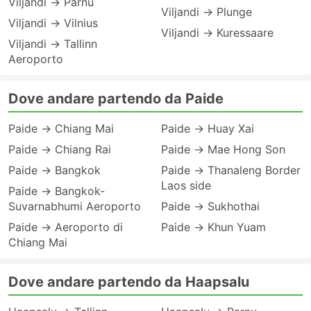
Viljandi → Parnu
Viljandi → Plunge
Viljandi → Vilnius
Viljandi → Kuressaare
Viljandi → Tallinn
Aeroporto
Dove andare partendo da Paide
Paide → Chiang Mai
Paide → Huay Xai
Paide → Chiang Rai
Paide → Mae Hong Son
Paide → Bangkok
Paide → Thanaleng Border
Laos side
Paide → Bangkok-
Suvarnabhumi Aeroporto
Paide → Sukhothai
Paide → Aeroporto di
Paide → Khun Yuam
Chiang Mai
Dove andare partendo da Haapsalu