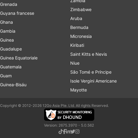
Zambia
Grenada
Zimbabwe
Guyana francese
Aruba
Ghana
Bermuda
Gambia
Micronesia
Guinea
Kiribati
Guadalupe
Saint Kitts e Nevis
Guinea Equatoriale
Niue
Guatemala
São Tomé e Príncipe
Guam
Isole Vergini Americane
Guinea-Bisáu
Mayotte
Copyright © 2012-2026 12Go Asia Pte. Ltd. All rights Reserved.
Version: 2675.3970 - 5.0.562