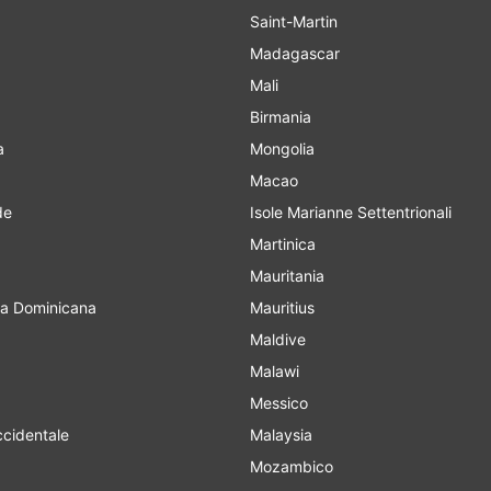
Saint-Martin
Madagascar
Mali
Birmania
a
Mongolia
Macao
de
Isole Marianne Settentrionali
Martinica
Mauritania
a Dominicana
Mauritius
Maldive
Malawi
Messico
cidentale
Malaysia
Mozambico