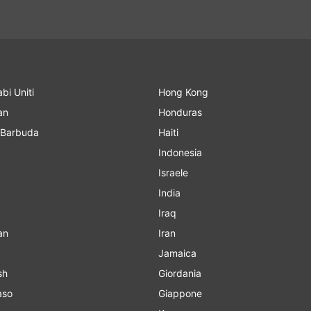
abi Uniti
Hong Kong
an
Honduras
 Barbuda
Haiti
Indonesia
Israele
India
Iraq
an
Iran
Jamaica
sh
Giordania
aso
Giappone