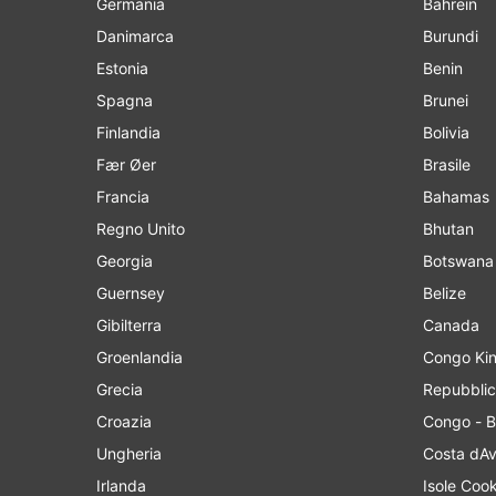
Germania
Bahrein
Danimarca
Burundi
Estonia
Benin
Spagna
Brunei
Finlandia
Bolivia
Fær Øer
Brasile
Francia
Bahamas
Regno Unito
Bhutan
Georgia
Botswana
Guernsey
Belize
Gibilterra
Canada
Groenlandia
Cong
Grecia
Repubblic
Croazia
Congo - B
Ungheria
Costa dAv
Irlanda
Isole Coo