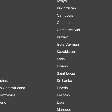
Kenya
Kirghizistan
Cambogia
Comore
Corea del Sud
Kuwait
Isole Cayman
Kazakistan
Laos
Libano
Saint Lucia
o Kinshasa
Sri Lanka
a Centrafricana
Liberia
razzaville
Lesotho
orio
Libia
k
Marocco