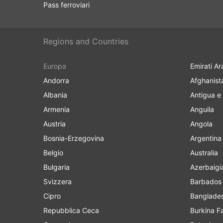
Pass ferroviari
Regions and Countries
Europa
Emirati Ar
Andorra
Afghanist
Albania
Antigua e
Armenia
Anguila
Austria
Angola
Bosnia-Erzegovina
Argentina
Belgio
Australia
Bulgaria
Azerbaigi
Svizzera
Barbados
Cipro
Banglade
Repubblica Ceca
Burkina F