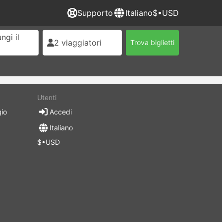
Supporto
Italiano
$•USD
ngi il
2 viaggiatori
Trova biglietti
Utenti
gio
Accedi
Italiano
$•USD